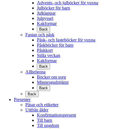
Advents- och julböcker för vuxna
Julböcker för barn
Julklappar
Julpyssel
Kakformar
Back
Fastan och påsk
Påsk- och fasteböcker för vuxna
Påskböcker för barn
Påskkort
Stilla veckan
Kakformar
Back
Allhelgona
Böcker om sorg
Minnesgudstjänst
Back
Back
Presenter
Påsar och etiketter
Utifrån ålder
Konfirmationspresent
Till barn
Till ungdom