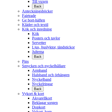
Till vuxen
Back
Anteckningsböcker
Fairtrade
Ge bort-häften
Kläder och textil
Kök och inredning
Kök
Posters och tavlor
Servetter
Ljus, ljuslyktor, tändstickor
Jultema
Back
Pins
Smycken och nyckelhållare
Armband
Halsband och örhängen
Nyckelband
Nyckelringar
Back
Vykort & kort
Akvarellkort
Beklagar sorgen
Dopkort
Vykort, barn