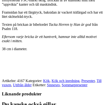
förnyelsebar FSC-märkt skog. Brickan är av klassiskt snitt med
”uppvikta” kanter och tål maskindisk.
Framsidan har ett färgtryck, baksidan är vackert träfärgad och har ett
litet skötselråd-tryck.
Texten på brickan är bibelordet
Tacka Herren ty Han är god
från
Psalm 118.
Eftersom varje bricka är ett hantverk, hamnar inte alltid motivet
exakt i mitten.
38 cm i diameter.
Artikelnr:
4167
Kategorier:
Kök
,
Kök och inredning
,
Presenter
,
Till
vuxen
,
Utifrån ålder
Etiketter:
Sinnesro
,
Sommarpresenter
Liknande produkter
Du kanske också gillar …