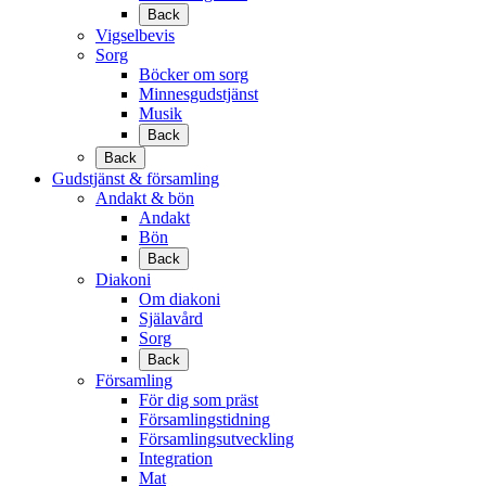
Back
Vigselbevis
Sorg
Böcker om sorg
Minnesgudstjänst
Musik
Back
Back
Gudstjänst & församling
Andakt & bön
Andakt
Bön
Back
Diakoni
Om diakoni
Själavård
Sorg
Back
Församling
För dig som präst
Församlingstidning
Församlingsutveckling
Integration
Mat