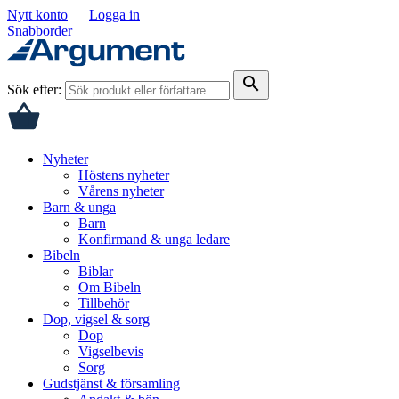
Nytt konto
Logga in
Snabborder
search
Sök efter:
Nyheter
Höstens nyheter
Vårens nyheter
Barn & unga
Barn
Konfirmand & unga ledare
Bibeln
Biblar
Om Bibeln
Tillbehör
Dop, vigsel & sorg
Dop
Vigselbevis
Sorg
Gudstjänst & församling