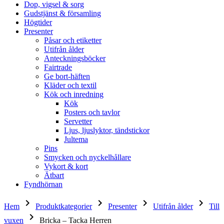
Dop, vigsel & sorg
Gudstjänst & församling
Högtider
Presenter
Påsar och etiketter
Utifrån ålder
Anteckningsböcker
Fairtrade
Ge bort-häften
Kläder och textil
Kök och inredning
Kök
Posters och tavlor
Servetter
Ljus, ljuslyktor, tändstickor
Jultema
Pins
Smycken och nyckelhållare
Vykort & kort
Ätbart
Fyndhörnan
keyboard_arrow_right
keyboard_arrow_right
keyboard_arrow_right
keyboard_arrow_right
Hem
Produktkategorier
Presenter
Utifrån ålder
Till
keyboard_arrow_right
vuxen
Bricka – Tacka Herren