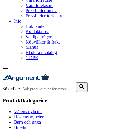
Våra författare
Våra föreläsare
Pressbilder omslag
Pressbilder författare
Info
Bokhandel
Kontakta oss
Vanliga frågor
Köpvillkor & frakt
Manus
Bläddra i katalog
GDPR
menu
search
Sök efter:
Produktkategorier
Vårens nyheter
Höstens nyheter
Barn och unga
Bibeln