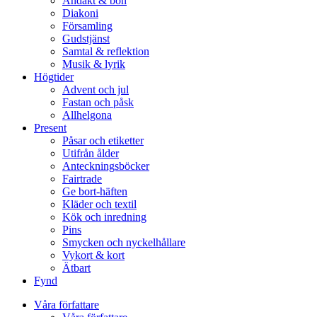
Andakt & bön
Diakoni
Församling
Gudstjänst
Samtal & reflektion
Musik & lyrik
Högtider
Advent och jul
Fastan och påsk
Allhelgona
Present
Påsar och etiketter
Utifrån ålder
Anteckningsböcker
Fairtrade
Ge bort-häften
Kläder och textil
Kök och inredning
Pins
Smycken och nyckelhållare
Vykort & kort
Ätbart
Fynd
Våra författare