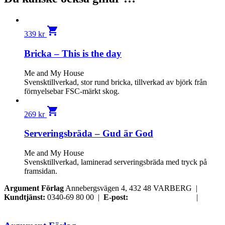
shopping_cart
339
kr
Bricka – This is the day
Me and My House
Svensktillverkad, stor rund bricka, tillverkad av björk från
förnyelsebar FSC-märkt skog.
shopping_cart
269
kr
Serveringsbräda – Gud är God
Me and My House
Svensktillverkad, laminerad serveringsbräda med tryck på
framsidan.
Argument Förlag
Annebergsvägen 4, 432 48 VARBERG |
Kundtjänst:
0340-69 80 00 |
E-post:
order@argument.se
|
Samtyckesval