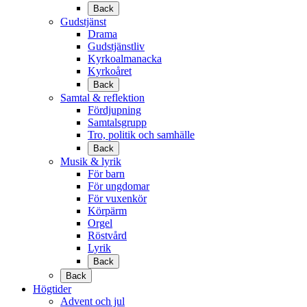
Back
Gudstjänst
Drama
Gudstjänstliv
Kyrkoalmanacka
Kyrkoåret
Back
Samtal & reflektion
Fördjupning
Samtalsgrupp
Tro, politik och samhälle
Back
Musik & lyrik
För barn
För ungdomar
För vuxenkör
Körpärm
Orgel
Röstvård
Lyrik
Back
Back
Högtider
Advent och jul