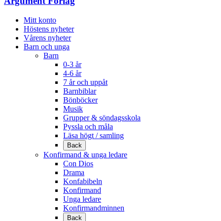
Argument Förlag
Mitt konto
Höstens nyheter
Vårens nyheter
Barn och unga
Barn
0-3 år
4-6 år
7 år och uppåt
Barnbiblar
Bönböcker
Musik
Grupper & söndagsskola
Pyssla och måla
Läsa högt / samling
Back
Konfirmand & unga ledare
Con Dios
Drama
Konfabibeln
Konfirmand
Unga ledare
Konfirmandminnen
Back