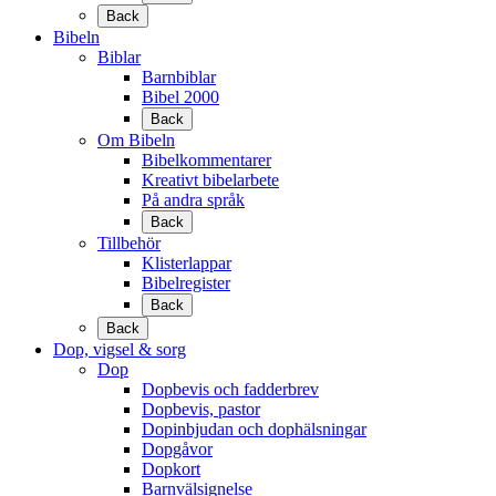
Back
Bibeln
Biblar
Barnbiblar
Bibel 2000
Back
Om Bibeln
Bibelkommentarer
Kreativt bibelarbete
På andra språk
Back
Tillbehör
Klisterlappar
Bibelregister
Back
Back
Dop, vigsel & sorg
Dop
Dopbevis och fadderbrev
Dopbevis, pastor
Dopinbjudan och dophälsningar
Dopgåvor
Dopkort
Barnvälsignelse