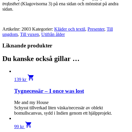
trofasthet
(Klagovisorna 3) på ena sidan och mönstrat på andra
sidan.
Artikelnr:
2003
Kategorier:
Kläder och textil
,
Presenter
,
Till
ungdom
,
Till vuxen
,
Utifrån ålder
Liknande produkter
Du kanske också gillar …
shopping_cart
139
kr
Tygnecessär – I once was lost
Me and my House
Schysst tillverkad liten väska/necessär av oblekt
bomullscanvas, sydd i Indien genom ett hjälpprojekt.
shopping_cart
99
kr