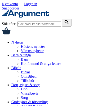
Nytt konto
Logga in
Snabborder
search
Sök efter:
Nyheter
Höstens nyheter
Vårens nyheter
Barn & unga
Barn
Konfirmand & unga ledare
Bibeln
Biblar
Om Bibeln
Tillbehör
Dop, vigsel & sorg
Dop
Vigselbevis
Sorg
Gudstjänst & församling