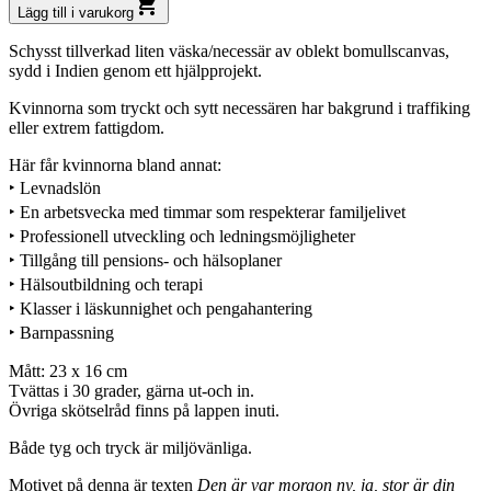
shopping_cart
Lägg till i varukorg
Schysst tillverkad liten väska/necessär av oblekt bomullscanvas,
sydd i Indien genom ett hjälpprojekt.
Kvinnorna som tryckt och sytt necessären har bakgrund i traffiking
eller extrem fattigdom.
Här får kvinnorna bland annat:
‣ Levnadslön
‣ En arbetsvecka med timmar som respekterar familjelivet
‣ Professionell utveckling och ledningsmöjligheter
‣ Tillgång till pensions- och hälsoplaner
‣ Hälsoutbildning och terapi
‣ Klasser i läskunnighet och pengahantering
‣ Barnpassning
Mått: 23 x 16 cm
Tvättas i 30 grader, gärna ut-och in.
Övriga skötselråd finns på lappen inuti.
Både tyg och tryck är miljövänliga.
Motivet på denna är texten
Den är var morgon ny, ja, stor är din