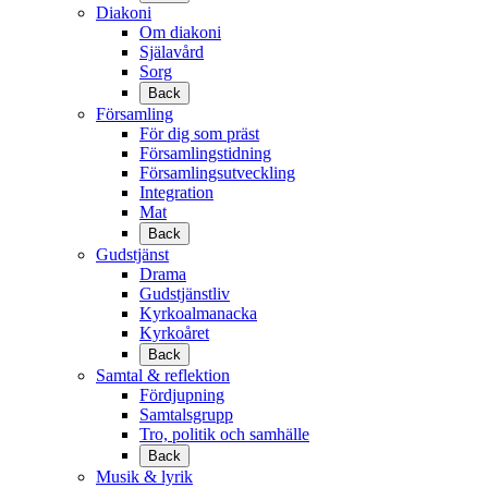
Diakoni
Om diakoni
Själavård
Sorg
Back
Församling
För dig som präst
Församlingstidning
Församlingsutveckling
Integration
Mat
Back
Gudstjänst
Drama
Gudstjänstliv
Kyrkoalmanacka
Kyrkoåret
Back
Samtal & reflektion
Fördjupning
Samtalsgrupp
Tro, politik och samhälle
Back
Musik & lyrik