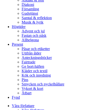
Andakt & bön
Diakoni
Församling
Gudstjänst
Samtal & reflektion
Musik & lyrik
Högtider
Advent och jul
Fastan och påsk
Allhelgona
Present
Påsar och etiketter
Utifrån ålder
Anteckningsböcker
Fairtrade
Ge bort-häften
Kläder och textil
Kök och inredning
Pins
Smycken och nyckelhållare
Vykort & kort
Ätbart
Fynd
Våra författare