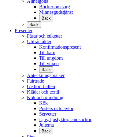
Allhelgona
Böcker om sorg
Minnesgudstjänst
Back
Back
Presenter
Påsar och etiketter
Utifrån ålder
Konfirmationspresent
Till barn
Till ungdom
Till vuxen
Back
Anteckningsböcker
Fairtrade
Ge bort-häften
Kläder och textil
Kök och inredning
Kök
Posters och tavlor
Servetter
Ljus, ljuslyktor, tändstickor
Jultema
Back
Pins