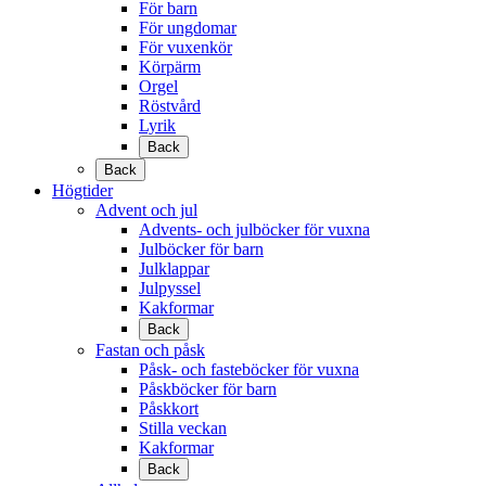
För barn
För ungdomar
För vuxenkör
Körpärm
Orgel
Röstvård
Lyrik
Back
Back
Högtider
Advent och jul
Advents- och julböcker för vuxna
Julböcker för barn
Julklappar
Julpyssel
Kakformar
Back
Fastan och påsk
Påsk- och fasteböcker för vuxna
Påskböcker för barn
Påskkort
Stilla veckan
Kakformar
Back