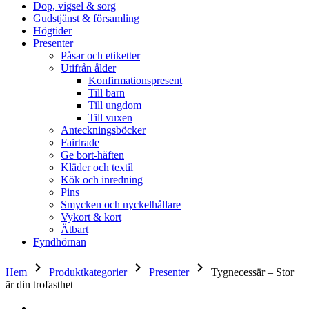
Dop, vigsel & sorg
Gudstjänst & församling
Högtider
Presenter
Påsar och etiketter
Utifrån ålder
Konfirmationspresent
Till barn
Till ungdom
Till vuxen
Anteckningsböcker
Fairtrade
Ge bort-häften
Kläder och textil
Kök och inredning
Pins
Smycken och nyckelhållare
Vykort & kort
Ätbart
Fyndhörnan
keyboard_arrow_right
keyboard_arrow_right
keyboard_arrow_right
Hem
Produktkategorier
Presenter
Tygnecessär – Stor
är din trofasthet