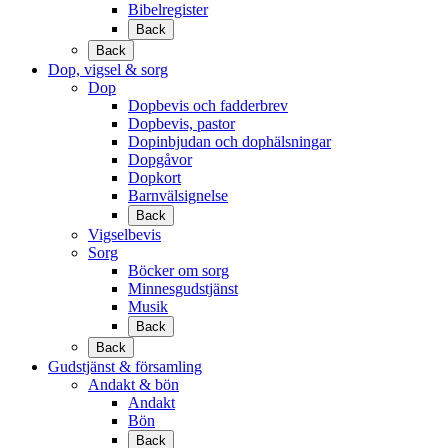
Bibelregister
Back
Back
Dop, vigsel & sorg
Dop
Dopbevis och fadderbrev
Dopbevis, pastor
Dopinbjudan och dophälsningar
Dopgåvor
Dopkort
Barnvälsignelse
Back
Vigselbevis
Sorg
Böcker om sorg
Minnesgudstjänst
Musik
Back
Back
Gudstjänst & församling
Andakt & bön
Andakt
Bön
Back