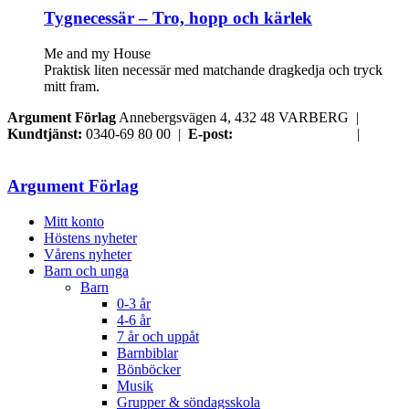
Tygnecessär – Tro, hopp och kärlek
Me and my House
Praktisk liten necessär med matchande dragkedja och tryck
mitt fram.
Argument Förlag
Annebergsvägen 4, 432 48 VARBERG |
Kundtjänst:
0340-69 80 00 |
E-post:
order@argument.se
|
Samtyckesval
Argument Förlag
Mitt konto
Höstens nyheter
Vårens nyheter
Barn och unga
Barn
0-3 år
4-6 år
7 år och uppåt
Barnbiblar
Bönböcker
Musik
Grupper & söndagsskola