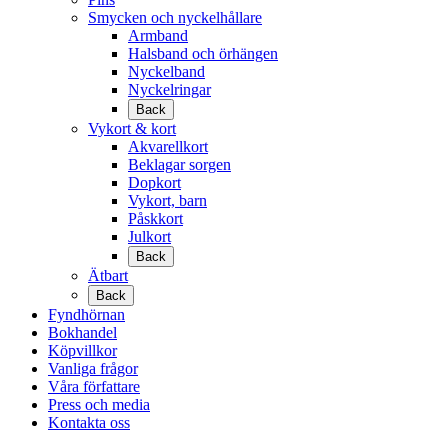
Smycken och nyckelhållare
Armband
Halsband och örhängen
Nyckelband
Nyckelringar
Back
Vykort & kort
Akvarellkort
Beklagar sorgen
Dopkort
Vykort, barn
Påskkort
Julkort
Back
Ätbart
Back
Fyndhörnan
Bokhandel
Köpvillkor
Vanliga frågor
Våra författare
Press och media
Kontakta oss