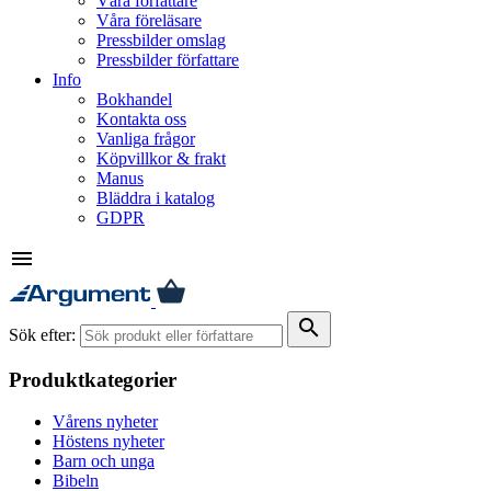
Våra författare
Våra föreläsare
Pressbilder omslag
Pressbilder författare
Info
Bokhandel
Kontakta oss
Vanliga frågor
Köpvillkor & frakt
Manus
Bläddra i katalog
GDPR
menu
search
Sök efter:
Produktkategorier
Vårens nyheter
Höstens nyheter
Barn och unga
Bibeln