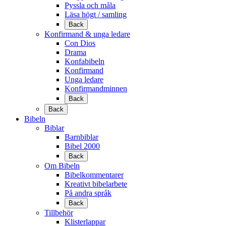
Pyssla och måla
Läsa högt / samling
Back
Konfirmand & unga ledare
Con Dios
Drama
Konfabibeln
Konfirmand
Unga ledare
Konfirmandminnen
Back
Back
Bibeln
Biblar
Barnbiblar
Bibel 2000
Back
Om Bibeln
Bibelkommentarer
Kreativt bibelarbete
På andra språk
Back
Tillbehör
Klisterlappar