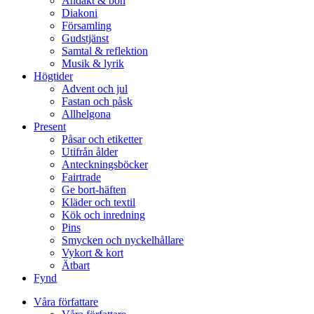
Andakt & bön
Diakoni
Församling
Gudstjänst
Samtal & reflektion
Musik & lyrik
Högtider
Advent och jul
Fastan och påsk
Allhelgona
Present
Påsar och etiketter
Utifrån ålder
Anteckningsböcker
Fairtrade
Ge bort-häften
Kläder och textil
Kök och inredning
Pins
Smycken och nyckelhållare
Vykort & kort
Ätbart
Fynd
Våra författare