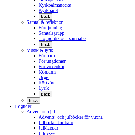
Kyrkoalmanacka
Kyrkoåret
Back
Samtal & reflektion
Fördjupning
Samtalsgrupp
Tro, politik och samhälle
Back
Musik & lyrik
För barn
För ungdomar
För vuxenkör
Körpärm
Orgel
Röstvård
Lyrik
Back
Back
Högtider
Advent och jul
Advents- och julböcker för vuxna
Julböcker för barn
Julklappar
Julpyssel