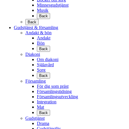
Minnesgudstjänst
Musik
Back
Back
Gudstjänst & församling
Andakt & bön
Andakt
Bön
Back
Diakoni
Om diakoni
Själavård
Sorg
Back
Församling
För dig som präst
Församlingstidning
Församlingsutveckling
Integration
Mat
Back
Gudstjänst
Drama
Gudstjänstliv