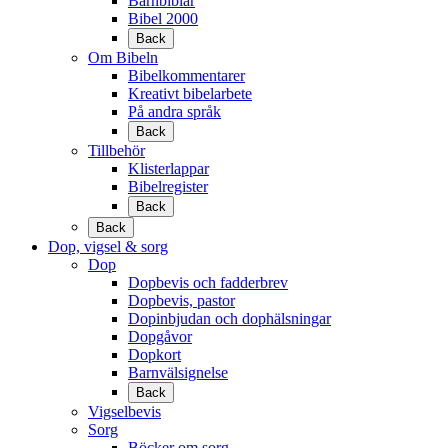
Barnbiblar
Bibel 2000
Back
Om Bibeln
Bibelkommentarer
Kreativt bibelarbete
På andra språk
Back
Tillbehör
Klisterlappar
Bibelregister
Back
Back
Dop, vigsel & sorg
Dop
Dopbevis och fadderbrev
Dopbevis, pastor
Dopinbjudan och dophälsningar
Dopgåvor
Dopkort
Barnvälsignelse
Back
Vigselbevis
Sorg
Böcker om sorg