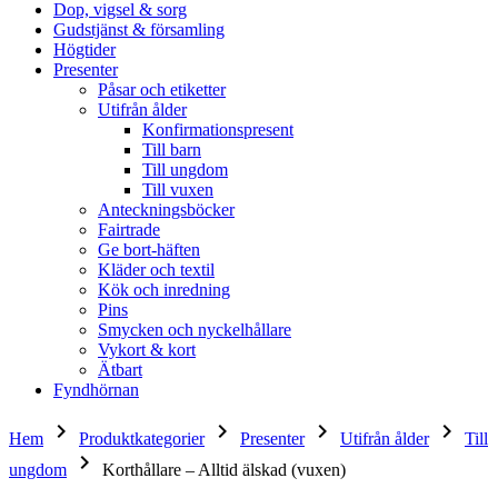
Dop, vigsel & sorg
Gudstjänst & församling
Högtider
Presenter
Påsar och etiketter
Utifrån ålder
Konfirmationspresent
Till barn
Till ungdom
Till vuxen
Anteckningsböcker
Fairtrade
Ge bort-häften
Kläder och textil
Kök och inredning
Pins
Smycken och nyckelhållare
Vykort & kort
Ätbart
Fyndhörnan
keyboard_arrow_right
keyboard_arrow_right
keyboard_arrow_right
keyboard_arrow_right
Hem
Produktkategorier
Presenter
Utifrån ålder
Till
keyboard_arrow_right
ungdom
Korthållare – Alltid älskad (vuxen)