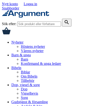
Nytt konto
Logga in
Snabborder
search
Sök efter:
Nyheter
Höstens nyheter
Vårens nyheter
Barn & unga
Barn
Konfirmand & unga ledare
Bibeln
Biblar
Om Bibeln
Tillbehör
Dop, vigsel & sorg
Dop
Vigselbevis
Sorg
Gudstjänst & församling