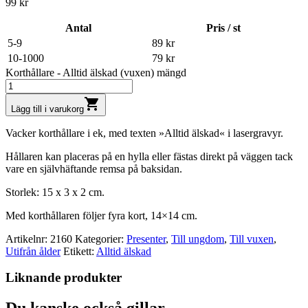
99
kr
Antal
Pris / st
5-9
89
kr
10-1000
79
kr
Korthållare - Alltid älskad (vuxen) mängd
shopping_cart
Lägg till i varukorg
Vacker korthållare i ek, med texten »Alltid älskad« i lasergravyr.
Hållaren kan placeras på en hylla eller fästas direkt på väggen tack
vare en självhäftande remsa på baksidan.
Storlek: 15 x 3 x 2 cm.
Med korthållaren följer fyra kort, 14×14 cm.
Artikelnr:
2160
Kategorier:
Presenter
,
Till ungdom
,
Till vuxen
,
Utifrån ålder
Etikett:
Alltid älskad
Liknande produkter