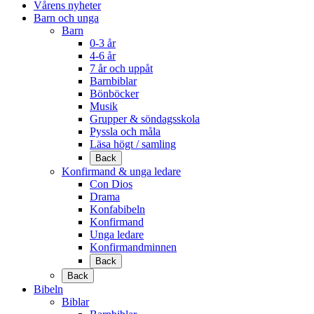
Vårens nyheter
Barn och unga
Barn
0-3 år
4-6 år
7 år och uppåt
Barnbiblar
Bönböcker
Musik
Grupper & söndagsskola
Pyssla och måla
Läsa högt / samling
Back
Konfirmand & unga ledare
Con Dios
Drama
Konfabibeln
Konfirmand
Unga ledare
Konfirmandminnen
Back
Back
Bibeln
Biblar