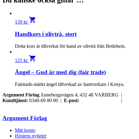
Du kanske också gillar …
shopping_cart
139
kr
Handkors i olivträ, stort
Detta kors är tillverkat för hand av olivträ från Betlehem.
shopping_cart
125
kr
Ängel – Gud är med dig (fair trade)
Fairtrade-märkt ängel tillverkad av hantverkare i Kenya.
Argument Förlag
Annebergsvägen 4, 432 48 VARBERG |
Kundtjänst:
0340-69 80 00 |
E-post:
order@argument.se
|
Samtyckesval
Argument Förlag
Mitt konto
Höstens nyheter