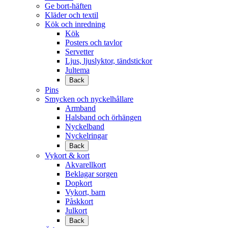
Ge bort-häften
Kläder och textil
Kök och inredning
Kök
Posters och tavlor
Servetter
Ljus, ljuslyktor, tändstickor
Jultema
Back
Pins
Smycken och nyckelhållare
Armband
Halsband och örhängen
Nyckelband
Nyckelringar
Back
Vykort & kort
Akvarellkort
Beklagar sorgen
Dopkort
Vykort, barn
Påskkort
Julkort
Back