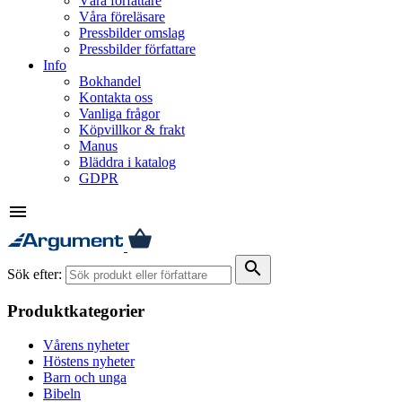
Våra författare
Våra föreläsare
Pressbilder omslag
Pressbilder författare
Info
Bokhandel
Kontakta oss
Vanliga frågor
Köpvillkor & frakt
Manus
Bläddra i katalog
GDPR
menu
search
Sök efter:
Produktkategorier
Vårens nyheter
Höstens nyheter
Barn och unga
Bibeln