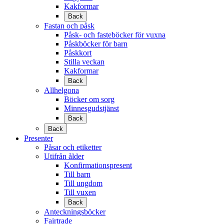
Kakformar
Back
Fastan och påsk
Påsk- och fasteböcker för vuxna
Påskböcker för barn
Påskkort
Stilla veckan
Kakformar
Back
Allhelgona
Böcker om sorg
Minnesgudstjänst
Back
Back
Presenter
Påsar och etiketter
Utifrån ålder
Konfirmationspresent
Till barn
Till ungdom
Till vuxen
Back
Anteckningsböcker
Fairtrade