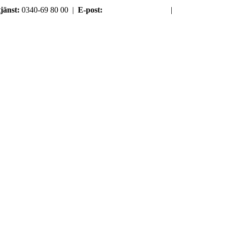
jänst:
0340-69 80 00 |
E-post:
order@argument.se
|
Samtyckesval