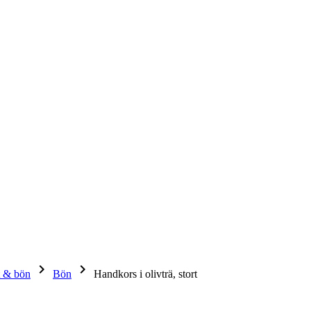
keyboard_arrow_right
keyboard_arrow_right
 & bön
Bön
Handkors i olivträ, stort