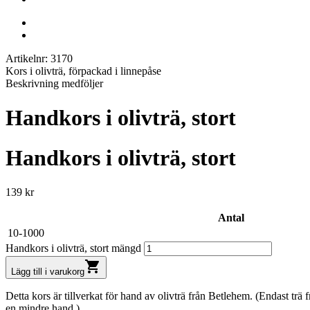
Artikelnr: 3170
Kors i olivträ, förpackad i linnepåse
Beskrivning medföljer
Handkors i olivträ, stort
Handkors i olivträ, stort
139
kr
Antal
10-1000
Handkors i olivträ, stort mängd
shopping_cart
Lägg till i varukorg
Detta kors är tillverkat för hand av olivträ från Betlehem. (Endast trä
en mindre hand.)