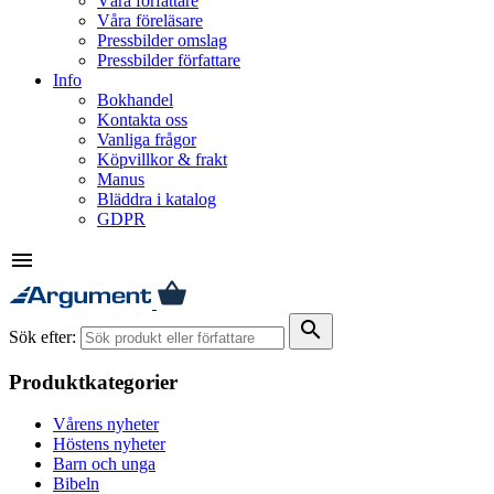
Våra författare
Våra föreläsare
Pressbilder omslag
Pressbilder författare
Info
Bokhandel
Kontakta oss
Vanliga frågor
Köpvillkor & frakt
Manus
Bläddra i katalog
GDPR
menu
search
Sök efter:
Produktkategorier
Vårens nyheter
Höstens nyheter
Barn och unga
Bibeln