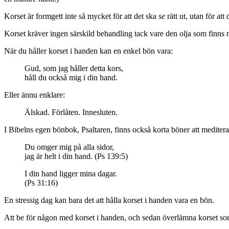
Korset är formgett inte så mycket för att det ska
se
rätt ut, utan för att
Korset kräver ingen särskild behandling tack vare den olja som finns na
När du håller korset i handen kan en enkel bön vara:
Gud, som jag håller detta kors,
håll du också mig i din hand.
Eller ännu enklare:
Älskad. Förlåten. Innesluten.
I Bibelns egen bönbok, Psaltaren, finns också korta böner att mediter
Du omger mig på alla sidor,
jag är helt i din hand. (Ps 139:5)
I din hand ligger mina dagar.
(Ps 31:16)
En stressig dag kan bara det att hålla korset i handen vara en bön.
Att be för någon med korset i handen, och sedan överlämna korset som