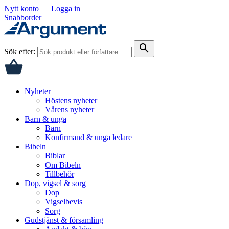
Nytt konto
Logga in
Snabborder
search
Sök efter:
Nyheter
Höstens nyheter
Vårens nyheter
Barn & unga
Barn
Konfirmand & unga ledare
Bibeln
Biblar
Om Bibeln
Tillbehör
Dop, vigsel & sorg
Dop
Vigselbevis
Sorg
Gudstjänst & församling