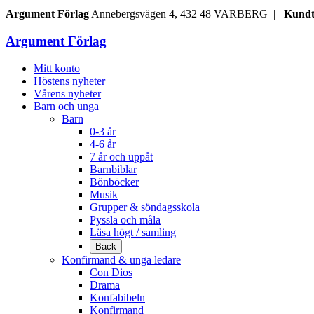
Argument Förlag
Annebergsvägen 4, 432 48 VARBERG |
Kundt
Argument Förlag
Mitt konto
Höstens nyheter
Vårens nyheter
Barn och unga
Barn
0-3 år
4-6 år
7 år och uppåt
Barnbiblar
Bönböcker
Musik
Grupper & söndagsskola
Pyssla och måla
Läsa högt / samling
Back
Konfirmand & unga ledare
Con Dios
Drama
Konfabibeln
Konfirmand