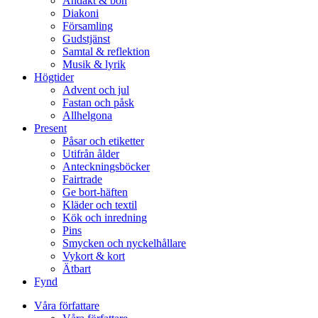
Andakt & bön
Diakoni
Församling
Gudstjänst
Samtal & reflektion
Musik & lyrik
Högtider
Advent och jul
Fastan och påsk
Allhelgona
Present
Påsar och etiketter
Utifrån ålder
Anteckningsböcker
Fairtrade
Ge bort-häften
Kläder och textil
Kök och inredning
Pins
Smycken och nyckelhållare
Vykort & kort
Ätbart
Fynd
Våra författare