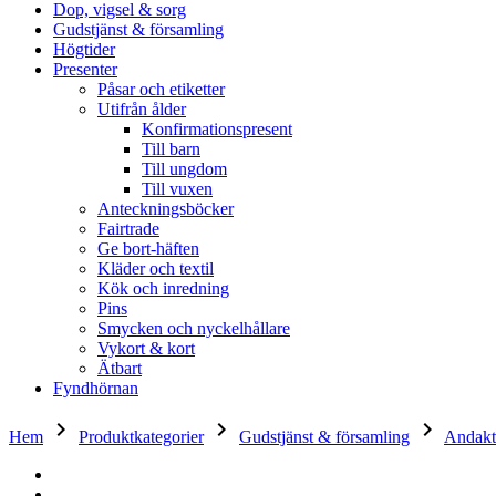
Dop, vigsel & sorg
Gudstjänst & församling
Högtider
Presenter
Påsar och etiketter
Utifrån ålder
Konfirmationspresent
Till barn
Till ungdom
Till vuxen
Anteckningsböcker
Fairtrade
Ge bort-häften
Kläder och textil
Kök och inredning
Pins
Smycken och nyckelhållare
Vykort & kort
Ätbart
Fyndhörnan
keyboard_arrow_right
keyboard_arrow_right
keyboard_arrow_right
Hem
Produktkategorier
Gudstjänst & församling
Andakt