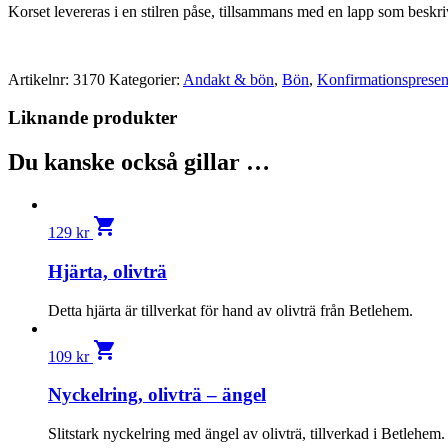
Korset levereras i en stilren påse, tillsammans med en lapp som beskr
Artikelnr:
3170
Kategorier:
Andakt & bön
,
Bön
,
Konfirmationspresen
Liknande produkter
Du kanske också gillar …
shopping_cart
129
kr
Hjärta, olivträ
Detta hjärta är tillverkat för hand av olivträ från Betlehem.
shopping_cart
109
kr
Nyckelring, olivträ – ängel
Slitstark nyckelring med ängel av olivträ, tillverkad i Betlehem.