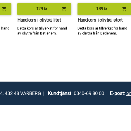
shopping_cart
shopping_cart
shopping_cart
129
kr
139
kr
Handkors i olivträ, litet
Handkors i olivträ, stort
ör hand
Detta kors är tillverkat för hand
Detta kors är tillverkat för hand
av olivträ från Betlehem.
av olivträ från Betlehem.
4, 432 48 VARBERG |
Kundtjänst:
0340-69 80 00 |
E-post:
o