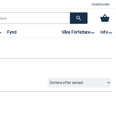
Snabborder
search
Fynd
Våra Författare
Info