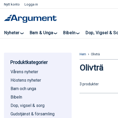
Nytt konto
Logga in
Nyheter
Barn & Unga
Bibeln
Dop, Vigsel & S
Hem
Olivträ
keyboard_arrow_right
Produktkategorier
Olivträ
Vårens nyheter
Höstens nyheter
3 produkter
Barn och unga
Bibeln
Dop, vigsel & sorg
Gudstjänst & församling