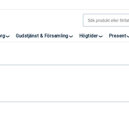
org
Gudstjänst & Församling
Högtider
Present