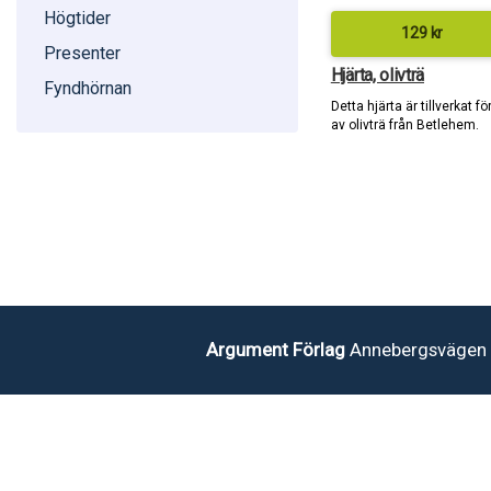
Högtider
129
kr
Presenter
Hjärta, olivträ
Fyndhörnan
Detta hjärta är tillverkat f
av olivträ från Betlehem.
Argument Förlag
Annebergsvägen 