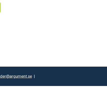
rder@argument.se
|