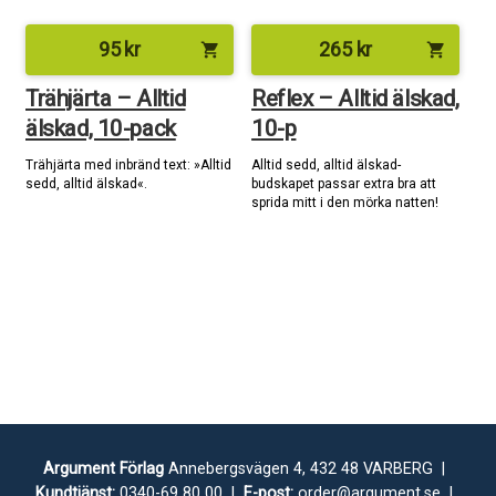
95
kr
265
kr
shopping_cart
shopping_cart
Trähjärta – Alltid
Reflex – Alltid älskad,
älskad, 10-pack
10-p
Trähjärta med inbränd text: »Alltid
Alltid sedd, alltid älskad-
sedd, alltid älskad«.
budskapet passar extra bra att
sprida mitt i den mörka natten!
Argument Förlag
Annebergsvägen 4, 432 48 VARBERG |
Kundtjänst:
0340-69 80 00 |
E-post:
order@argument.se
|