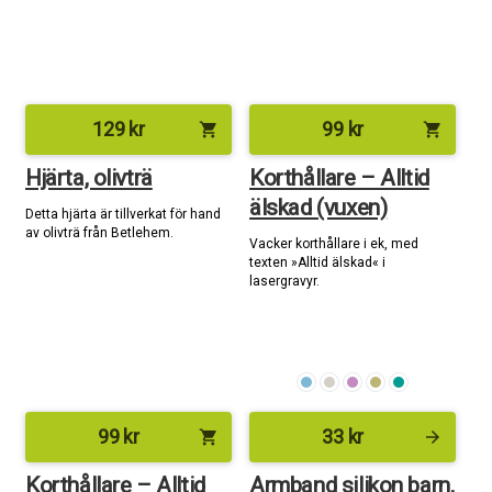
129
kr
99
kr
shopping_cart
shopping_cart
Hjärta, olivträ
Korthållare – Alltid
älskad (vuxen)
Detta hjärta är tillverkat för hand
av olivträ från Betlehem.
Vacker korthållare i ek, med
texten »Alltid älskad« i
lasergravyr.
99
kr
33
kr
shopping_cart
arrow_forward
Korthållare – Alltid
Armband silikon barn,