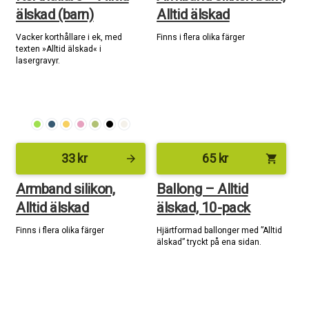
älskad (barn)
Alltid älskad
Vacker korthållare i ek, med
Finns i flera olika färger
texten »Alltid älskad« i
lasergravyr.
33
kr
65
kr
arrow_forward
shopping_cart
Armband silikon,
Ballong – Alltid
Alltid älskad
älskad, 10-pack
Finns i flera olika färger
Hjärtformad ballonger med ”Alltid
älskad” tryckt på ena sidan.