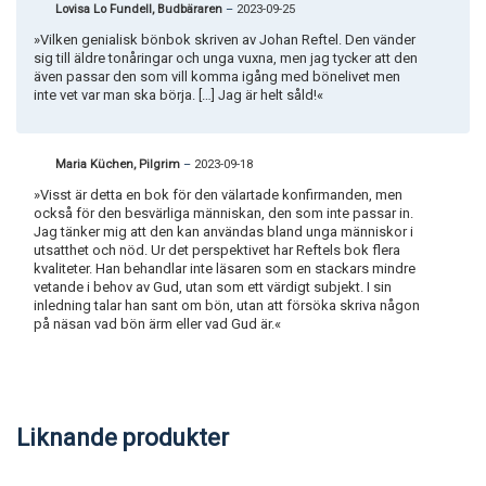
Lovisa Lo Fundell, Budbäraren
–
2023-09-25
»Vilken genialisk bönbok skriven av Johan Reftel. Den vänder
sig till äldre tonåringar och unga vuxna, men jag tycker att den
även passar den som vill komma igång med bönelivet men
inte vet var man ska börja. […] Jag är helt såld!«
Maria Küchen, Pilgrim
–
2023-09-18
»Visst är detta en bok för den välartade konfirmanden, men
också för den besvärliga människan, den som inte passar in.
Jag tänker mig att den kan användas bland unga människor i
utsatthet och nöd. Ur det perspektivet har Reftels bok flera
kvaliteter. Han behandlar inte läsaren som en stackars mindre
vetande i behov av Gud, utan som ett värdigt subjekt. I sin
inledning talar han sant om bön, utan att försöka skriva någon
på näsan vad bön ärm eller vad Gud är.«
Liknande produkter