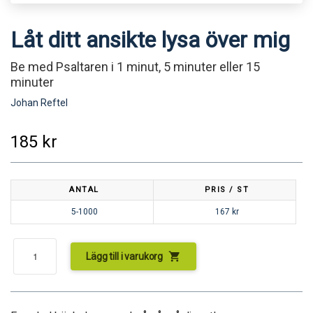
Låt ditt ansikte lysa över mig
Be med Psaltaren i 1 minut, 5 minuter eller 15
minuter
Johan Reftel
185
kr
ANTAL
PRIS / ST
5-1000
167
kr
shopping_cart
Lägg till i varukorg