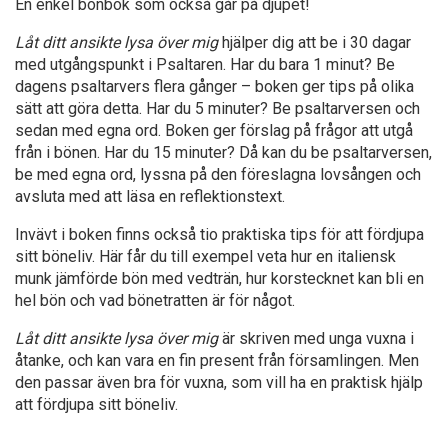
En enkel bönbok som också går på djupet!
Låt ditt ansikte lysa över mig
hjälper dig att be i 30 dagar
med utgångspunkt i Psaltaren. Har du bara 1 minut? Be
dagens psaltarvers flera gånger – boken ger tips på olika
sätt att göra detta. Har du 5 minuter? Be psaltarversen och
sedan med egna ord. Boken ger förslag på frågor att utgå
från i bönen. Har du 15 minuter? Då kan du be psaltarversen,
be med egna ord, lyssna på den föreslagna lovsången och
avsluta med att läsa en reflektionstext.
Invävt i boken finns också tio praktiska tips för att fördjupa
sitt böneliv. Här får du till exempel veta hur en italiensk
munk jämförde bön med vedträn, hur korstecknet kan bli en
hel bön och vad bönetratten är för något.
Låt ditt ansikte lysa över mig
är skriven med unga vuxna i
åtanke, och kan vara en fin present från församlingen. Men
den passar även bra för vuxna, som vill ha en praktisk hjälp
att fördjupa sitt böneliv.