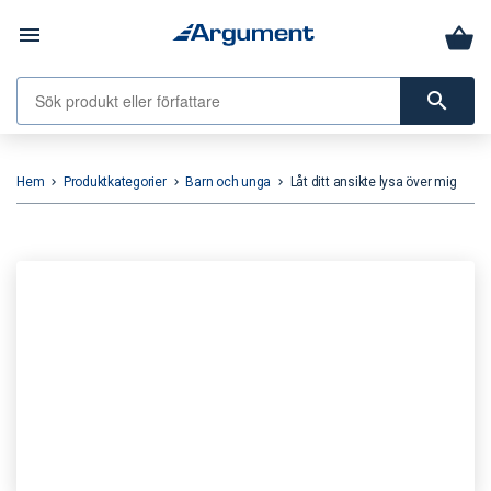
menu
search
Hem
Produktkategorier
Barn och unga
Låt ditt ansikte lysa över mig
keyboard_arrow_right
keyboard_arrow_right
keyboard_arrow_right