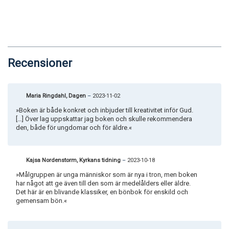
Recensioner
Maria Ringdahl, Dagen
–
2023-11-02
»Boken är både konkret och inbjuder till kreativitet inför Gud.
[…] Över lag uppskattar jag boken och skulle rekommendera
den, både för ungdomar och för äldre.«
Kajsa Nordenstorm, Kyrkans tidning
–
2023-10-18
»Målgruppen är unga människor som är nya i tron, men boken
har något att ge även till den som är medelålders eller äldre.
Det här är en blivande klassiker, en bönbok för enskild och
gemensam bön.«