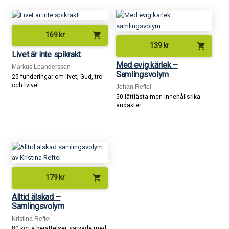
shopping_cart
169
kr
shopping_cart
139
kr
Livet är inte spikrakt
Med evig kärlek –
Markus Leandersson
Samlingsvolym
25 funderingar om livet, Gud, tro
och tvivel
Johan Reftel
50 lättlästa men innehållsrika
andakter.
shopping_cart
179
kr
Alltid älskad –
Samlingsvolym
Kristina Reftel
80 korta berättelser, varvade med