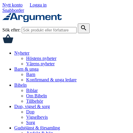
Nytt konto
Logga in
Snabborder
search
Sök efter:
Nyheter
Höstens nyheter
Vårens nyheter
Barn & unga
Barn
Konfirmand & unga ledare
Bibeln
Biblar
Om Bibeln
Tillbehör
Dop, vigsel & sorg
Dop
Vigselbevis
Sorg
Gudstjänst & församling