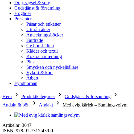
Dop, vigsel & sorg
Gudstjänst & församling
Högtider
Presenter
Påsar och etiketter
Utifrån ålder
Anteckningsböcker
Fairtrade
Ge bort-häften
Kläder och textil
Kök och inredning
Pins
Smycken och nyckelhållare
Vykort & kort
Ätbart
Fyndhörnan
keyboard_arrow_right
keyboard_arrow_right
keyboard_arrow_right
Hem
Produktkategorier
Gudstjänst & församling
keyboard_arrow_right
keyboard_arrow_right
Andakt & bön
Andakt
Med evig kärlek – Samlingsvolym
Artikelnr: 3647
ISBN: 978-91-7315-439-0