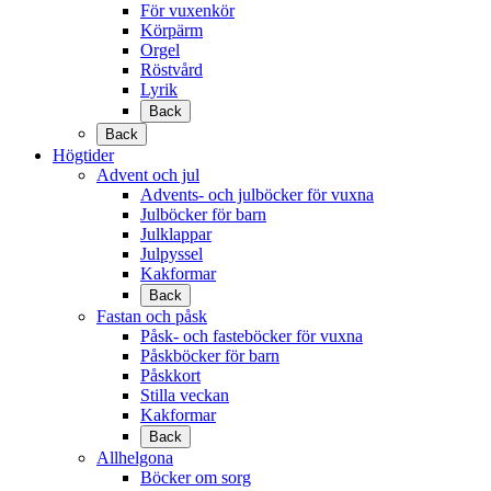
För vuxenkör
Körpärm
Orgel
Röstvård
Lyrik
Back
Back
Högtider
Advent och jul
Advents- och julböcker för vuxna
Julböcker för barn
Julklappar
Julpyssel
Kakformar
Back
Fastan och påsk
Påsk- och fasteböcker för vuxna
Påskböcker för barn
Påskkort
Stilla veckan
Kakformar
Back
Allhelgona
Böcker om sorg