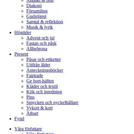
Andakt & bön
Diakoni
Församling
Gudstjänst
Samtal & reflektion
Musik & lyrik
Högtider
Advent och jul
Fastan och påsk
Allhelgona
Present
Påsar och etiketter
Utifrån ålder
Anteckningsböcker
Fairtrade
Ge bort-häften
Kläder och textil
Kök och inredning
Pins
Smycken och nyckelhållare
Vykort & kort
Ätbart
Fynd
Våra författare