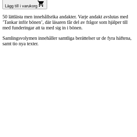
shopping_cart
Lägg till i varukorg
50 lättlästa men innehållsrika andakter. Varje andakt avslutas med
’Tankar inför bönen’, där läsaren får del av frågor som hjälper till
med funderingar att ta med sig in i bönen.
Samlingsvolymen innehåller samtliga berättelser ur de fyra häftena,
samt tio nya texter.