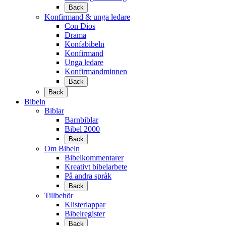
Back
Konfirmand & unga ledare
Con Dios
Drama
Konfabibeln
Konfirmand
Unga ledare
Konfirmandminnen
Back
Back
Bibeln
Biblar
Barnbiblar
Bibel 2000
Back
Om Bibeln
Bibelkommentarer
Kreativt bibelarbete
På andra språk
Back
Tillbehör
Klisterlappar
Bibelregister
Back