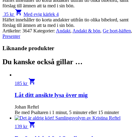
Häftet inne­håller tio korta andakter utifrån tio olika bibelord, samt
förslag till ämnen att ta med i sin bön.
shopping_cart
35
kr
Med evig kärlek 4
Häftet inne­håller tio korta andakter utifrån tio olika bibelord, samt
förslag till ämnen att ta med i sin bön.
Artikelnr:
3647
Kategorier:
Andakt
,
Andakt & bön
,
Ge bort-häften
,
Presenter
Liknande produkter
Du kanske också gillar …
shopping_cart
185
kr
Låt ditt ansikte lysa över mig
Johan Reftel
Be med Psaltaren i 1 minut, 5 minuter eller 15 minuter
shopping_cart
139
kr