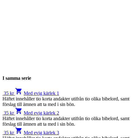
I samma serie
shopping_cart
35
kr
Med evig kärlek 1
Häftet inne­håller tio korta andakter utifrån tio olika bibelord, samt
förslag till ämnen att ta med i sin bön.
shopping_cart
35
kr
Med evig kärlek 2
Häftet inne­håller tio korta andakter utifrån tio olika bibelord, samt
förslag till ämnen att ta med i sin bön.
shopping_cart
35
kr
Med evig kärlek 3