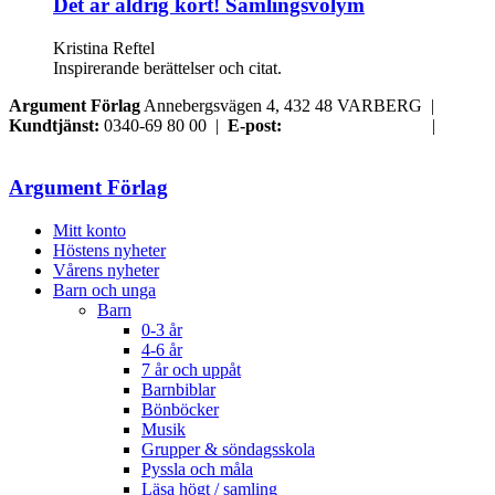
Det är aldrig kört! Samlingsvolym
Kristina Reftel
Inspirerande berättelser och citat.
Argument Förlag
Annebergsvägen 4, 432 48 VARBERG |
Kundtjänst:
0340-69 80 00 |
E-post:
order@argument.se
|
Samtyckesval
Argument Förlag
Mitt konto
Höstens nyheter
Vårens nyheter
Barn och unga
Barn
0-3 år
4-6 år
7 år och uppåt
Barnbiblar
Bönböcker
Musik
Grupper & söndagsskola
Pyssla och måla
Läsa högt / samling