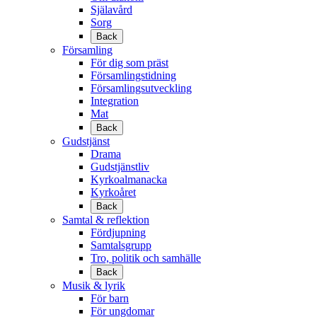
Själavård
Sorg
Back
Församling
För dig som präst
Församlingstidning
Församlingsutveckling
Integration
Mat
Back
Gudstjänst
Drama
Gudstjänstliv
Kyrkoalmanacka
Kyrkoåret
Back
Samtal & reflektion
Fördjupning
Samtalsgrupp
Tro, politik och samhälle
Back
Musik & lyrik
För barn
För ungdomar