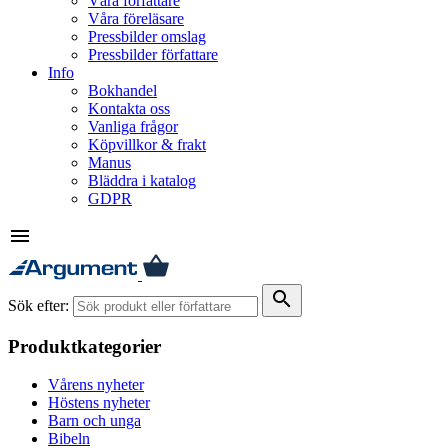
Våra författare
Våra föreläsare
Pressbilder omslag
Pressbilder författare
Info
Bokhandel
Kontakta oss
Vanliga frågor
Köpvillkor & frakt
Manus
Bläddra i katalog
GDPR
menu
search
Sök efter:
Produktkategorier
Vårens nyheter
Höstens nyheter
Barn och unga
Bibeln