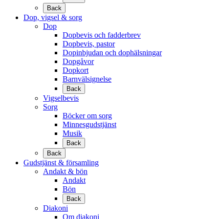
Back
Dop, vigsel & sorg
Dop
Dopbevis och fadderbrev
Dopbevis, pastor
Dopinbjudan och dophälsningar
Dopgåvor
Dopkort
Barnvälsignelse
Back
Vigselbevis
Sorg
Böcker om sorg
Minnesgudstjänst
Musik
Back
Back
Gudstjänst & församling
Andakt & bön
Andakt
Bön
Back
Diakoni
Om diakoni