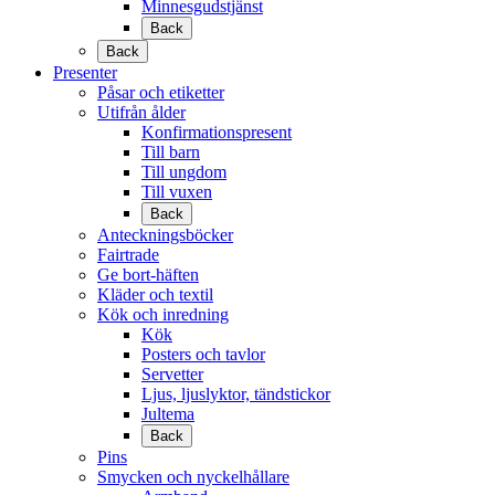
Minnesgudstjänst
Back
Back
Presenter
Påsar och etiketter
Utifrån ålder
Konfirmationspresent
Till barn
Till ungdom
Till vuxen
Back
Anteckningsböcker
Fairtrade
Ge bort-häften
Kläder och textil
Kök och inredning
Kök
Posters och tavlor
Servetter
Ljus, ljuslyktor, tändstickor
Jultema
Back
Pins
Smycken och nyckelhållare