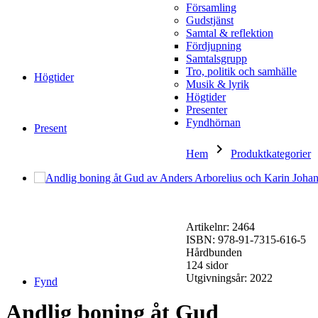
Församling
Gudstjänst
Samtal & reflektion
Fördjupning
Samtalsgrupp
Tro, politik och samhälle
Högtider
Musik & lyrik
Högtider
Presenter
Fyndhörnan
Present
keyboard_arrow_right
keybo
Hem
Produktkategorier
Artikelnr: 2464
ISBN: 978-91-7315-616-5
Hårdbunden
124 sidor
Utgivningsår: 2022
Fynd
Andlig boning åt Gud