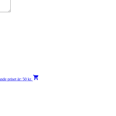
shopping_cart
de priset är: 50 kr.