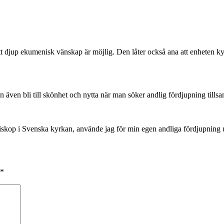
tt djup ekumenisk vänskap är möjlig. Den låter också ana att enheten kyr
även bli till skönhet och nytta när man söker andlig fördjupning till
iskop i Svenska kyrkan, använde jag för min egen andliga fördjupning un
*