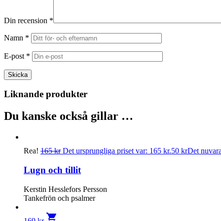
Din recension
*
Namn
*
E-post
*
Liknande produkter
Du kanske också gillar …
Rea!
165
kr
Det ursprungliga priset var: 165 kr.
50
kr
Det nuvaran
Lugn och tillit
Kerstin Hesslefors Persson
Tankefrön och psalmer
shopping_cart
169
kr