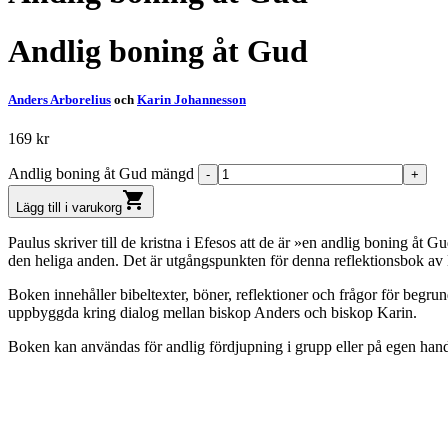
Andlig boning åt Gud
Anders Arborelius
och
Karin Johannesson
169
kr
Andlig boning åt Gud mängd
shopping_cart
Lägg till i varukorg
Paulus skriver till de kristna i Efesos att de är »en andlig boning åt G
den heliga anden. Det är utgångspunkten för denna reflektionsbok av K
Boken innehåller bibeltexter, böner, reflektioner och frågor för begrun
uppbyggda kring dialog mellan biskop Anders och biskop Karin.
Boken kan användas för andlig fördjupning i grupp eller på egen han