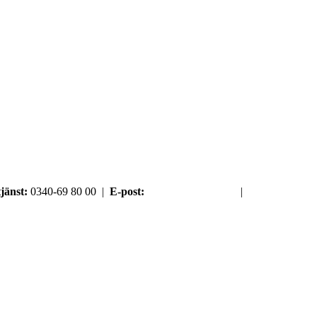
jänst:
0340-69 80 00 |
E-post:
order@argument.se
|
Samtyckesval