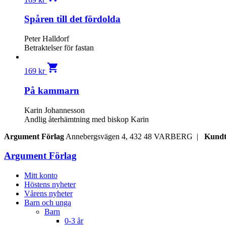
Spåren till det fördolda
Peter Halldorf
Betraktelser för fastan
shopping_cart
169
kr
På kammarn
Karin Johannesson
Andlig återhämtning med biskop Karin
Argument Förlag
Annebergsvägen 4, 432 48 VARBERG |
Kundt
Argument Förlag
Mitt konto
Höstens nyheter
Vårens nyheter
Barn och unga
Barn
0-3 år