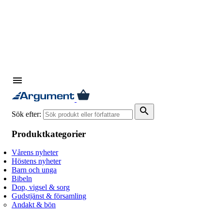
menu
search
Sök efter:
Produktkategorier
Vårens nyheter
Höstens nyheter
Barn och unga
Bibeln
Dop, vigsel & sorg
Gudstjänst & församling
Andakt & bön