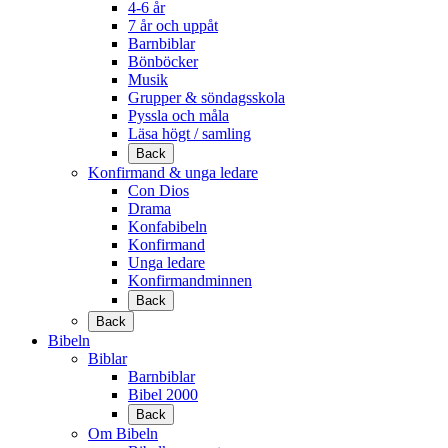
4-6 år
7 år och uppåt
Barnbiblar
Bönböcker
Musik
Grupper & söndagsskola
Pyssla och måla
Läsa högt / samling
Back
Konfirmand & unga ledare
Con Dios
Drama
Konfabibeln
Konfirmand
Unga ledare
Konfirmandminnen
Back
Back
Bibeln
Biblar
Barnbiblar
Bibel 2000
Back
Om Bibeln