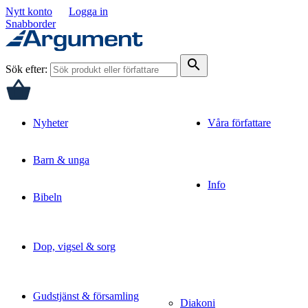
Nytt konto
Logga in
Snabborder
search
Sök efter:
Nyheter
Våra författare
Barn & unga
Info
Bibeln
Dop, vigsel & sorg
Gudstjänst & församling
Diakoni