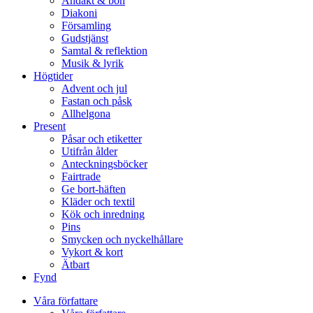
Andakt & bön
Diakoni
Församling
Gudstjänst
Samtal & reflektion
Musik & lyrik
Högtider
Advent och jul
Fastan och påsk
Allhelgona
Present
Påsar och etiketter
Utifrån ålder
Anteckningsböcker
Fairtrade
Ge bort-häften
Kläder och textil
Kök och inredning
Pins
Smycken och nyckelhållare
Vykort & kort
Ätbart
Fynd
Våra författare