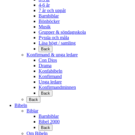
4-6 år
7 år och uppåt
Barnbiblar
Bönböcker
Musik
Grupper & söndagsskola
Pyssla och måla
Läsa högt / samling
Back
Konfirmand & unga ledare
Con Dios
Drama
Konfabibeln
Konfirmand
Unga ledare
Konfirmandminnen
Back
Back
Bibeln
Biblar
Barnbiblar
Bibel 2000
Back
Om Bibeln