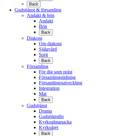
Back
Gudstjänst & församling
Andakt & bön
Andakt
Bön
Back
Diakoni
Om diakoni
Själavård
Sorg
Back
Församling
För dig som präst
Församlingstidning
Församlingsutveckling
Integration
Mat
Back
Gudstjänst
Drama
Gudstjänstliv
Kyrkoalmanacka
Kyrkoåret
Back