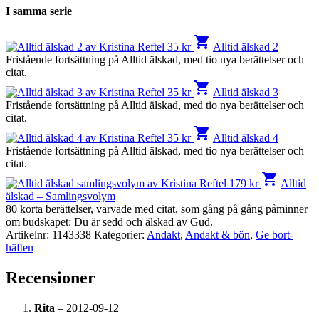
I samma serie
shopping_cart
35
kr
Alltid älskad 2
Fristående fortsättning på Alltid älskad, med tio nya berättelser och
citat.
shopping_cart
35
kr
Alltid älskad 3
Fristående fortsättning på Alltid älskad, med tio nya berättelser och
citat.
shopping_cart
35
kr
Alltid älskad 4
Fristående fortsättning på Alltid älskad, med tio nya berättelser och
citat.
shopping_cart
179
kr
Alltid
älskad – Samlingsvolym
80 korta berättelser, varvade med citat, som gång på gång påminner
om budskapet: Du är sedd och älskad av Gud.
Artikelnr:
1143338
Kategorier:
Andakt
,
Andakt & bön
,
Ge bort-
häften
Recensioner
Rita
–
2012-09-12