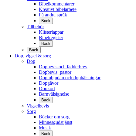
Bibelkommentarer
Kreativt bibelarbete
På andra språk
Back
Tillbehör
Klisterlappar
Bibelregister
Back
Back
Dop, vigsel & sorg
Dop
Dopbevis och fadderbrev
Dopbevis, pastor
Dopinbjudan och dophälsningar
Dopgåvor
Dopkort
Barnvälsignelse
Back
Vigselbevis
Sorg
Böcker om sorg
Minnesgudstjänst
Musik
Back