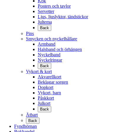
Kök
Posters och tavlor
Servetter
Ljus, ljuslyktor, tändstickor
Jultema
Back
Pins
Smycken och nyckelhållare
Armband
Halsband och örhängen
Nyckelband
Nyckelringar
Back
Vykort & kort
Akvarellkort
Beklagar sorgen
Dopkort
Vykort, barn
Påskkort
Julkort
Back
Ätbart
Back
Fyndhörnan
Bokhandel