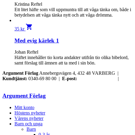
Kristina Reftel
Ett litet häfte som vill uppmuntra till att våga tänka om, både i
betydelsen att våga tänka nytt och att våga drömma.
shopping_cart
35
kr
Med evig kärlek 1
Johan Reftel
Häftet inne­håller tio korta andakter utifrån tio olika bibelord,
samt förslag till ämnen att ta med i sin bön.
Argument Förlag
Annebergsvägen 4, 432 48 VARBERG |
Kundtjänst:
0340-69 80 00 |
E-post:
order@argument.se
|
Samtyckesval
Argument Förlag
Mitt konto
Höstens nyheter
Vårens nyheter
Barn och unga
Barn
0-3 år