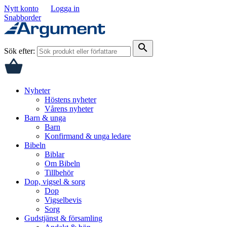
Nytt konto
Logga in
Snabborder
search
Sök efter:
Nyheter
Höstens nyheter
Vårens nyheter
Barn & unga
Barn
Konfirmand & unga ledare
Bibeln
Biblar
Om Bibeln
Tillbehör
Dop, vigsel & sorg
Dop
Vigselbevis
Sorg
Gudstjänst & församling