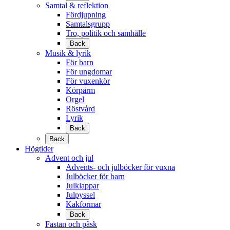
Samtal & reflektion
Fördjupning
Samtalsgrupp
Tro, politik och samhälle
Back
Musik & lyrik
För barn
För ungdomar
För vuxenkör
Körpärm
Orgel
Röstvård
Lyrik
Back
Back
Högtider
Advent och jul
Advents- och julböcker för vuxna
Julböcker för barn
Julklappar
Julpyssel
Kakformar
Back
Fastan och påsk