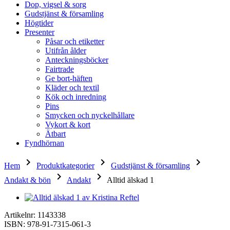
Dop, vigsel & sorg
Gudstjänst & församling
Högtider
Presenter
Påsar och etiketter
Utifrån ålder
Anteckningsböcker
Fairtrade
Ge bort-häften
Kläder och textil
Kök och inredning
Pins
Smycken och nyckelhållare
Vykort & kort
Ätbart
Fyndhörnan
keyboard_arrow_right
keyboard_arrow_right
keyboard_arrow_right
Hem
Produktkategorier
Gudstjänst & församling
keyboard_arrow_right
keyboard_arrow_right
Andakt & bön
Andakt
Alltid älskad 1
Artikelnr: 1143338
ISBN: 978-91-7315-061-3