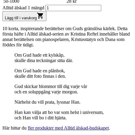
50-1000
28
kr
Alltid älskad 1 mängd
shopping_cart
Lägg till i varukorg
10 korta, inspirerande berättelser om Guds gränslösa kärlek. Detta
första häfte i Alltid älskad-serien av Kristina Reftel innehåller bland
annat berättelsen om pianospelaren, Kristusstatyn och Dana som
föddes för tidigt.
Om Gud hade ett kylskåp,
skulle dina teckningar sitta där.
Om Gud hade en plånbok,
skulle ditt foto finnas i den.
Gud skickar blommor till dig varje vår
och en soluppgång varje morgon.
Närhelst du vill prata, lyssnar Han.
Han kan välja att bo var som helst i universum,
och Han vill bo i ditt hjärta.
Här hittar du
fler produkter med Alltid älskad-budskapet
.