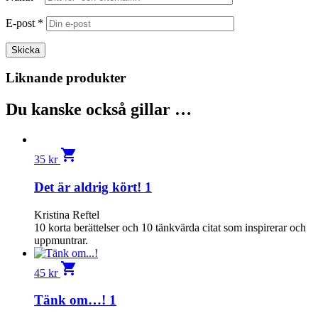
E-post
*
Liknande produkter
Du kanske också gillar …
shopping_cart
35
kr
Det är aldrig kört! 1
Kristina Reftel
10 korta berättelser och 10 tänkvärda citat som inspirerar och
uppmuntrar.
shopping_cart
45
kr
Tänk om…! 1