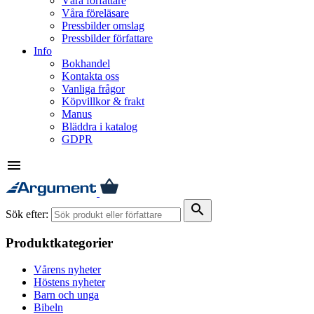
Våra författare
Våra föreläsare
Pressbilder omslag
Pressbilder författare
Info
Bokhandel
Kontakta oss
Vanliga frågor
Köpvillkor & frakt
Manus
Bläddra i katalog
GDPR
menu
search
Sök efter:
Produktkategorier
Vårens nyheter
Höstens nyheter
Barn och unga
Bibeln