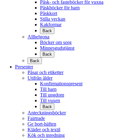
Påsk- och fasteböcker för vuxna
Påskböcker för barn
Påskkort
Stilla veckan
Kakformar
Back
Allhelgona
Böcker om sorg
Minnesgudstjänst
Back
Back
Presenter
Påsar och etiketter
Utifrån ålder
Konfirmationspresent
Till barn
Till ungdom
Till vuxen
Back
Anteckningsböcker
Fairtrade
Ge bort-häften
Kläder och textil
Kök och inredning