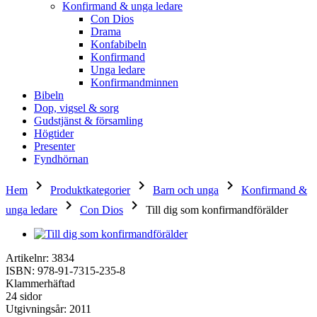
Konfirmand & unga ledare
Con Dios
Drama
Konfabibeln
Konfirmand
Unga ledare
Konfirmandminnen
Bibeln
Dop, vigsel & sorg
Gudstjänst & församling
Högtider
Presenter
Fyndhörnan
keyboard_arrow_right
keyboard_arrow_right
keyboard_arrow_right
Hem
Produktkategorier
Barn och unga
Konfirmand &
keyboard_arrow_right
keyboard_arrow_right
unga ledare
Con Dios
Till dig som konfirmandförälder
Artikelnr: 3834
ISBN: 978-91-7315-235-8
Klammerhäftad
24 sidor
Utgivningsår: 2011