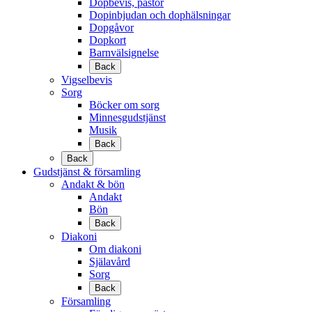
Dopbevis, pastor
Dopinbjudan och dophälsningar
Dopgåvor
Dopkort
Barnvälsignelse
Back
Vigselbevis
Sorg
Böcker om sorg
Minnesgudstjänst
Musik
Back
Back
Gudstjänst & församling
Andakt & bön
Andakt
Bön
Back
Diakoni
Om diakoni
Själavård
Sorg
Back
Församling