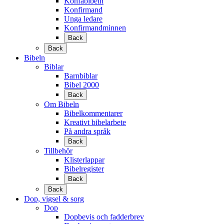
Konfabibeln
Konfirmand
Unga ledare
Konfirmandminnen
Back
Back
Bibeln
Biblar
Barnbiblar
Bibel 2000
Back
Om Bibeln
Bibelkommentarer
Kreativt bibelarbete
På andra språk
Back
Tillbehör
Klisterlappar
Bibelregister
Back
Back
Dop, vigsel & sorg
Dop
Dopbevis och fadderbrev