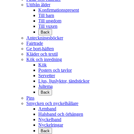
Utifrån ålder
Konfirmationspresent
Till barn
Till ungdom
Till vuxen
Back
Anteckningsböcker
Fairtrade
Ge bort-häften
Kläder och textil
Kök och inredning
Kök
Posters och tavlor
Servetter
Ljus, ljuslyktor, tändstickor
Jultema
Back
Pins
Smycken och nyckelhållare
Armband
Halsband och örhängen
Nyckelband
Nyckelringar
Back