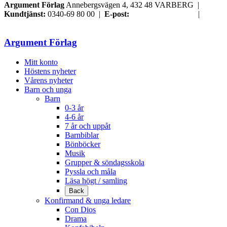
Argument Förlag
Annebergsvägen 4, 432 48 VARBERG |
Kundtjänst:
0340-69 80 00 |
E-post:
order@argument.se
|
Samtyckesval
Argument Förlag
Mitt konto
Höstens nyheter
Vårens nyheter
Barn och unga
Barn
0-3 år
4-6 år
7 år och uppåt
Barnbiblar
Bönböcker
Musik
Grupper & söndagsskola
Pyssla och måla
Läsa högt / samling
Back
Konfirmand & unga ledare
Con Dios
Drama