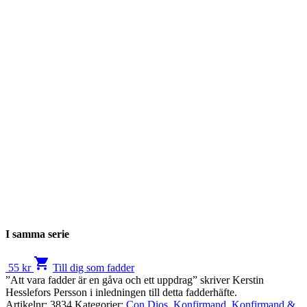
I samma serie
shopping_cart
55
kr
Till dig som fadder
”Att vara fadder är en gåva och ett uppdrag” skriver Kerstin
Hesslefors Persson i inledningen till detta fadderhäfte.
Artikelnr:
3834
Kategorier:
Con Dios
,
Konfirmand
,
Konfirmand &