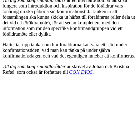
Till dig som konfirmandförälder
är ett litet häfte som är tänkt att
fungera som introduktion och inspiration för de föräldrar vars
tonåring nu ska påbörja sin konfirmationstid. Tanken är att
församlingen ska kunna skicka ut häftet till föräldrarna (eller dela ut
det vid ett föräldramöte), för att sedan komplettera med den
information som rör den specifika konfirmandgruppen vid ett
föräldramöte eller dylikt.
Häftet tar upp tankar om hur föräldrarna kan vara ett stöd under
konfirmationstiden, vad man kan tänka på under själva
konfirmationsdagen och vad det egentligen innebär att konfirmeras.
Till dig som konfirmandförälder
är skrivet av Johan och Kristina
Reftel, som också är författare till
CON DIOS
.