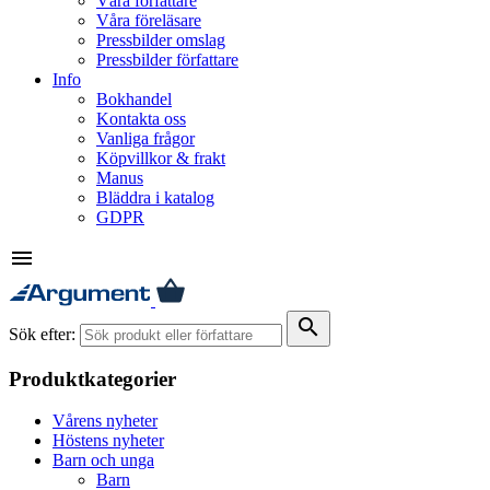
Våra författare
Våra föreläsare
Pressbilder omslag
Pressbilder författare
Info
Bokhandel
Kontakta oss
Vanliga frågor
Köpvillkor & frakt
Manus
Bläddra i katalog
GDPR
menu
search
Sök efter:
Produktkategorier
Vårens nyheter
Höstens nyheter
Barn och unga
Barn