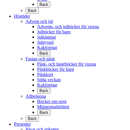
Back
Back
Högtider
Advent och jul
Advents- och julböcker för vuxna
Julböcker för barn
Julklappar
Julpyssel
Kakformar
Back
Fastan och påsk
Påsk- och fasteböcker för vuxna
Påskböcker för barn
Påskkort
Stilla veckan
Kakformar
Back
Allhelgona
Böcker om sorg
Minnesgudstjänst
Back
Back
Presenter
Påsar och etiketter