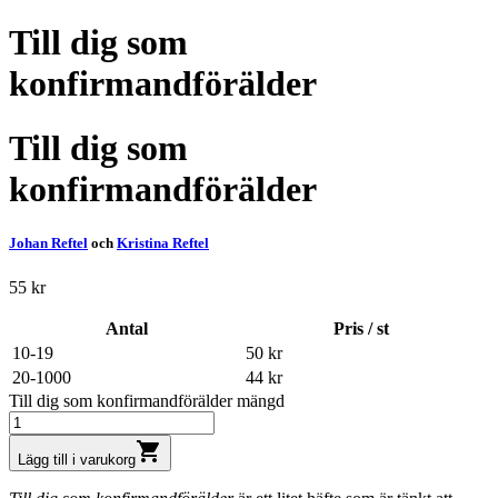
Till dig som
konfirmandförälder
Till dig som
konfirmandförälder
Johan Reftel
och
Kristina Reftel
55
kr
Antal
Pris / st
10-19
50
kr
20-1000
44
kr
Till dig som konfirmandförälder mängd
shopping_cart
Lägg till i varukorg