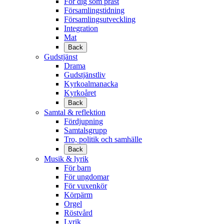
För dig som präst
Församlingstidning
Församlingsutveckling
Integration
Mat
Back
Gudstjänst
Drama
Gudstjänstliv
Kyrkoalmanacka
Kyrkoåret
Back
Samtal & reflektion
Fördjupning
Samtalsgrupp
Tro, politik och samhälle
Back
Musik & lyrik
För barn
För ungdomar
För vuxenkör
Körpärm
Orgel
Röstvård
Lyrik