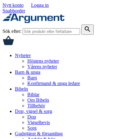
Nytt konto
Logga in
Snabborder
search
Sök efter:
Nyheter
Höstens nyheter
Vårens nyheter
Barn & unga
Barn
Konfirmand & unga ledare
Bibeln
Biblar
Om Bibeln
Tillbehör
Dop, vigsel & sorg
Dop
Vigselbevis
Sorg
Gudstjänst & församling