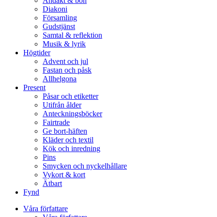
Andakt & bön
Diakoni
Församling
Gudstjänst
Samtal & reflektion
Musik & lyrik
Högtider
Advent och jul
Fastan och påsk
Allhelgona
Present
Påsar och etiketter
Utifrån ålder
Anteckningsböcker
Fairtrade
Ge bort-häften
Kläder och textil
Kök och inredning
Pins
Smycken och nyckelhållare
Vykort & kort
Ätbart
Fynd
Våra författare