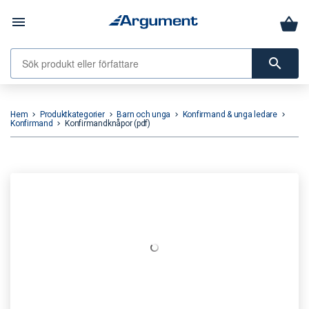
menu
search
Hem
Produktkategorier
Barn och unga
Konfirmand & unga ledare
keyboard_arrow_right
keyboard_arrow_right
keyboard_arrow_right
keyboard_arrow_right
Konfirmand
Konfirmandknåpor (pdf)
keyboard_arrow_right