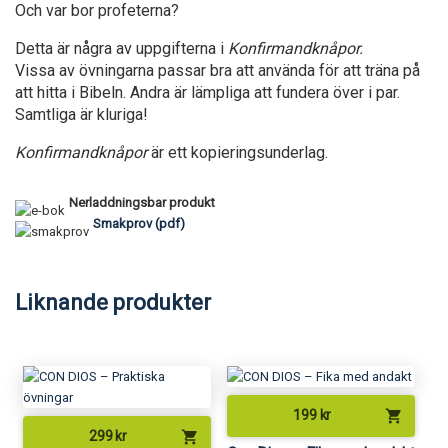
Och var bor profeterna?
Detta är några av uppgifterna i
Konfirmandknåpor.
Vissa av övningarna passar bra att använda för att träna på
att hitta i Bibeln. Andra är lämpliga att fundera över i par.
Samtliga är kluriga!
Konfirmandknåpor
är ett kopieringsunderlag.
Nerladdningsbar produkt
Smakprov (pdf)
Liknande produkter
shopping_cart
199
kr
shopping_cart
299
kr