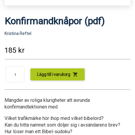
Konfirmandknåpor (pdf)
Kristina Reftel
185
kr
shopping_cart
Lägg till i varukorg
Mängder av roliga klurigheter att avrunda
konfirmandlektionen med.
Vilket trafikmärke hör ihop med vilket bibelord?
Kan du hitta namnet som döljer sig i avsändarens brev?
Hur löser man ett Bibel-sudoku?