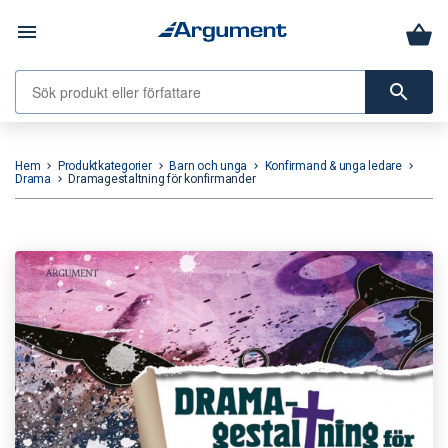
menu
search
Hem
Produktkategorier
Barn och unga
Konfirmand & unga ledare
keyboard_arrow_right
keyboard_arrow_right
keyboard_arrow_right
keyboard_arrow_right
Drama
Dramagestaltning för konfirmander
keyboard_arrow_right