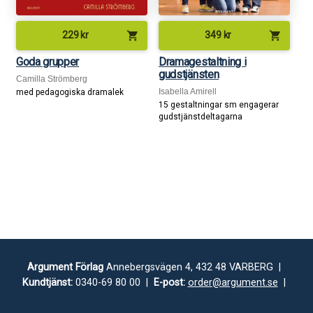
shopping_cart
shopping_cart
229
kr
349
kr
Goda grupper
Dramagestaltning i
gudstjänsten
Camilla Strömberg
Isabella Amirell
med pedagogiska dramalek
15 gestaltningar sm engagerar
gudstjänstdeltagarna
Argument Förlag
Annebergsvägen 4, 432 48 VARBERG |
Kundtjänst:
0340-69 80 00 |
E-post:
order@argument.se
|