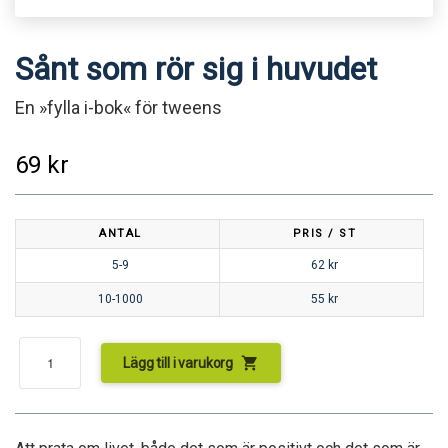
Sånt som rör sig i huvudet
En »fylla i-bok« för tweens
69
kr
ANTAL
PRIS / ST
5-9
62
kr
10-1000
55
kr
shopping_cart
Lägg till i varukorg