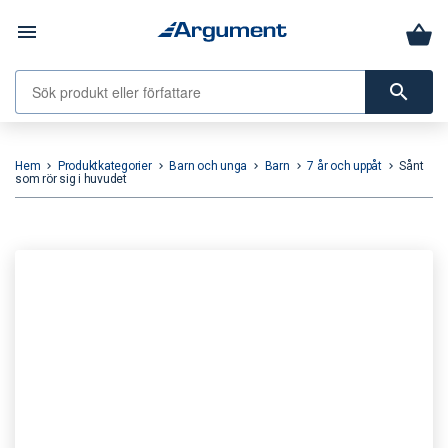
menu
search
Hem
Produktkategorier
Barn och unga
Barn
7 år och uppåt
Sånt
keyboard_arrow_right
keyboard_arrow_right
keyboard_arrow_right
keyboard_arrow_right
keyboard_arrow_right
som rör sig i huvudet