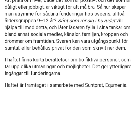
Att prata om livet, både det som är positivt och det som är
dåligt eller jobbigt, är viktigt för att må bra. Så hur skapar
man utrymme för sådana funderingar hos tweens, alltså
åldersgruppen 9–12 år?
Sånt som rör sig i huvudet
vill
hjälpa till med detta, och låter läsaren fylla i sina tankar om
bland annat sociala medier, känslor, familjen, kroppen och
drömmar om framtiden. Svaren kan vara utgångspunkt för
samtal, eller behållas privat för den som skrivit ner dem.
I häftet finns korta berättelser om tio fiktiva personer, som
tar upp olika utmaningar och möjligheter. Det ger ytterligare
ingångar till funderingarna.
Häftet är framtaget i samarbete med Suntprat, Equmenia.