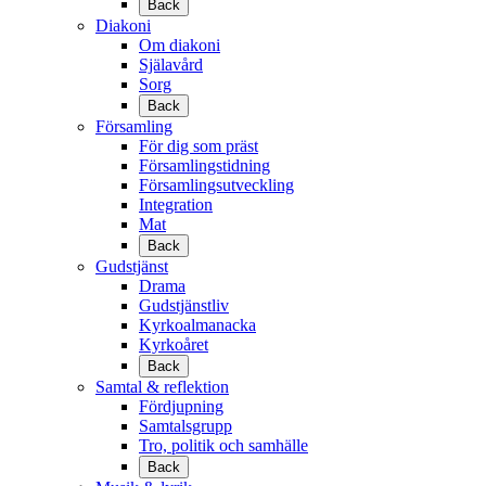
Back
Diakoni
Om diakoni
Själavård
Sorg
Back
Församling
För dig som präst
Församlingstidning
Församlingsutveckling
Integration
Mat
Back
Gudstjänst
Drama
Gudstjänstliv
Kyrkoalmanacka
Kyrkoåret
Back
Samtal & reflektion
Fördjupning
Samtalsgrupp
Tro, politik och samhälle
Back