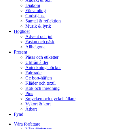
Andakt & bön
Diakoni
Församling
Gudstjänst
Samtal & reflektion
Musik & lyrik
Högtider
Advent och jul
Fastan och påsk
Allhelgona
Present
Påsar och etiketter
Utifrån ålder
Anteckningsböcker
Fairtrade
Ge bort-häften
Kläder och textil
Kök och inredning
Pins
Smycken och nyckelhållare
Vykort & kort
Ätbart
Fynd
Våra författare