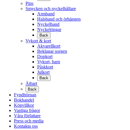
Pins
Smycken och nyckelhållare
Armband
Halsband och örhängen
Nyckelband
Nyckelringar
Back
Vykort & kort
Akvarellkort
Beklagar sorgen
Dopkort
Vykort, barn
Påskkort
Julkort
Back
Ätbart
Back
Fyndhörnan
Bokhandel
Köpvillkor
Vanliga frågor
Våra författare
Press och media
Kontakta oss