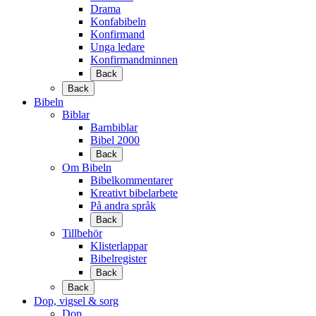
Drama
Konfabibeln
Konfirmand
Unga ledare
Konfirmandminnen
Back
Back
Bibeln
Biblar
Barnbiblar
Bibel 2000
Back
Om Bibeln
Bibelkommentarer
Kreativt bibelarbete
På andra språk
Back
Tillbehör
Klisterlappar
Bibelregister
Back
Back
Dop, vigsel & sorg
Dop