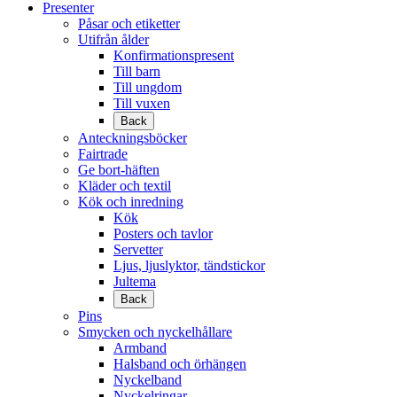
Presenter
Påsar och etiketter
Utifrån ålder
Konfirmationspresent
Till barn
Till ungdom
Till vuxen
Back
Anteckningsböcker
Fairtrade
Ge bort-häften
Kläder och textil
Kök och inredning
Kök
Posters och tavlor
Servetter
Ljus, ljuslyktor, tändstickor
Jultema
Back
Pins
Smycken och nyckelhållare
Armband
Halsband och örhängen
Nyckelband
Nyckelringar