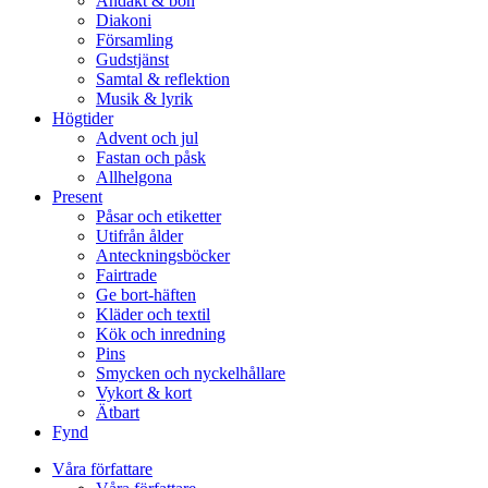
Andakt & bön
Diakoni
Församling
Gudstjänst
Samtal & reflektion
Musik & lyrik
Högtider
Advent och jul
Fastan och påsk
Allhelgona
Present
Påsar och etiketter
Utifrån ålder
Anteckningsböcker
Fairtrade
Ge bort-häften
Kläder och textil
Kök och inredning
Pins
Smycken och nyckelhållare
Vykort & kort
Ätbart
Fynd
Våra författare