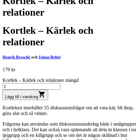
Kortlek – Kärlek och
relationer
Kortlek – Kärlek och
relationer
Henrik Brosché
och
Johan Reftel
179
kr
Kortlek – Kärlek och relationer mängd
shopping_cart
Lägg till i varukorg
Kortleken innehåller 55 diskussionsfrågor om att vara kär, bli ihop,
göra slut och så vidare.
Frågorna kan användas som diskussionsunderlag både i smågrupper
och i helklass. Det kan också vara spännande att dela in klassen i en
tjejgrupp och en killgrupp och se om det är någon skillnad i hur