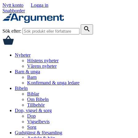
Nytt konto
Logga in
Snabborder
search
Sök efter:
Nyheter
Höstens nyheter
Vårens nyheter
Barn & unga
Barn
Konfirmand & unga ledare
Bibeln
Biblar
Om Bibeln
Tillbehör
Dop, vigsel & sorg
Dop
Vigselbevis
Sorg
Gudstjänst & församling