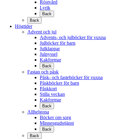
Röstvård
Lyrik
Back
Back
Högtider
Advent och jul
Advents- och julböcker för vuxna
Julböcker för barn
Julklappar
Julpyssel
Kakformar
Back
Fastan och påsk
Påsk- och fasteböcker för vuxna
Påskböcker för barn
Påskkort
Stilla veckan
Kakformar
Back
Allhelgona
Böcker om sorg
Minnesgudstjänst
Back
Back