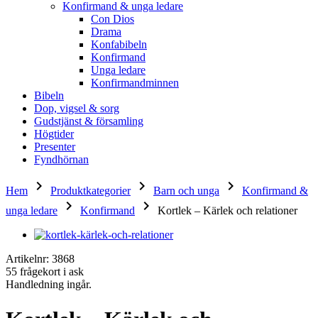
Konfirmand & unga ledare
Con Dios
Drama
Konfabibeln
Konfirmand
Unga ledare
Konfirmandminnen
Bibeln
Dop, vigsel & sorg
Gudstjänst & församling
Högtider
Presenter
Fyndhörnan
keyboard_arrow_right
keyboard_arrow_right
keyboard_arrow_right
Hem
Produktkategorier
Barn och unga
Konfirmand &
keyboard_arrow_right
keyboard_arrow_right
unga ledare
Konfirmand
Kortlek – Kärlek och relationer
Artikelnr: 3868
55 frågekort i ask
Handledning ingår.