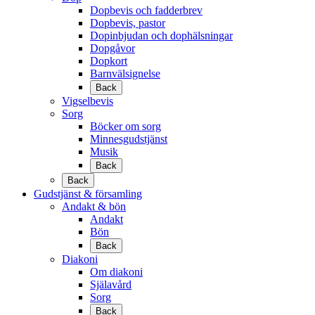
Dopbevis och fadderbrev
Dopbevis, pastor
Dopinbjudan och dophälsningar
Dopgåvor
Dopkort
Barnvälsignelse
Back
Vigselbevis
Sorg
Böcker om sorg
Minnesgudstjänst
Musik
Back
Back
Gudstjänst & församling
Andakt & bön
Andakt
Bön
Back
Diakoni
Om diakoni
Själavård
Sorg
Back