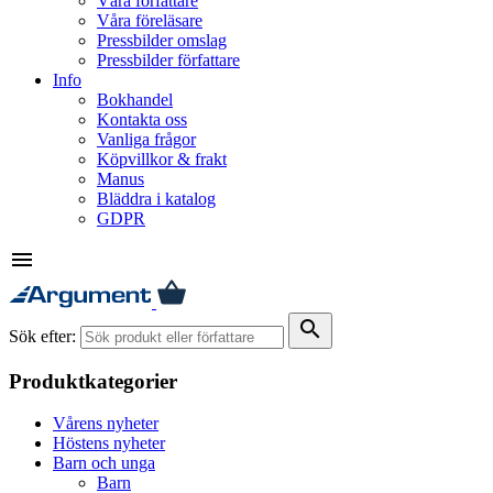
Våra författare
Våra föreläsare
Pressbilder omslag
Pressbilder författare
Info
Bokhandel
Kontakta oss
Vanliga frågor
Köpvillkor & frakt
Manus
Bläddra i katalog
GDPR
menu
search
Sök efter:
Produktkategorier
Vårens nyheter
Höstens nyheter
Barn och unga
Barn