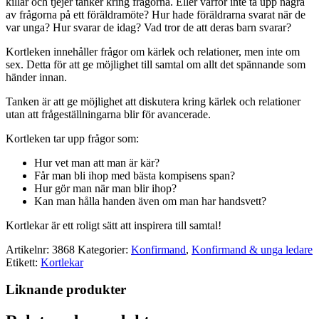
killar och tjejer tänker kring frågorna. Eller varför inte ta upp några
av frågorna på ett föräldramöte? Hur hade föräldrarna svarat när de
var unga? Hur svarar de idag? Vad tror de att deras barn svarar?
Kortleken innehåller frågor om kärlek och relationer, men inte om
sex. Detta för att ge möjlighet till samtal om allt det spännande som
händer innan.
Tanken är att ge möjlighet att diskutera kring kärlek och relationer
utan att frågeställningarna blir för avancerade.
Kortleken tar upp frågor som:
Hur vet man att man är kär?
Får man bli ihop med bästa kompisens span?
Hur gör man när man blir ihop?
Kan man hålla handen även om man har handsvett?
Kortlekar är ett roligt sätt att inspirera till samtal!
Artikelnr:
3868
Kategorier:
Konfirmand
,
Konfirmand & unga ledare
Etikett:
Kortlekar
Liknande produkter