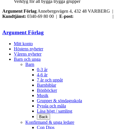
Verktyg för att bygga trygga grupper
Argument Förlag
Annebergsvägen 4, 432 48 VARBERG |
Kundtjänst:
0340-69 80 00 |
E-post:
order@argument.se
|
Samtyckesval
Argument Förlag
Mitt konto
Höstens nyheter
Vårens nyheter
Barn och unga
Barn
0-3 år
4-6 år
7 år och uppåt
Barnbiblar
Bönböcker
Musik
Grupper & söndagsskola
Pyssla och måla
Läsa högt / samling
Back
Konfirmand & unga ledare
Con Dios