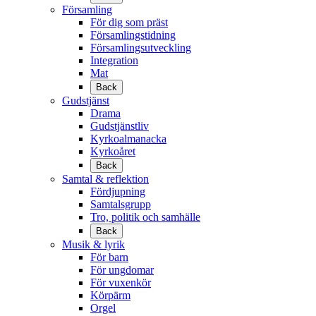
Församling
För dig som präst
Församlingstidning
Församlingsutveckling
Integration
Mat
Back
Gudstjänst
Drama
Gudstjänstliv
Kyrkoalmanacka
Kyrkoåret
Back
Samtal & reflektion
Fördjupning
Samtalsgrupp
Tro, politik och samhälle
Back
Musik & lyrik
För barn
För ungdomar
För vuxenkör
Körpärm
Orgel