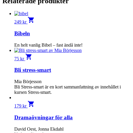
Relaterade produkter
shopping_cart
249
kr
Bibeln
En helt vanlig Bibel – fast ändå inte!
shopping_cart
75
kr
Bli stress-smart
Mia Börjesson
Bli Stress-smart är en kort sammanfattning av innehållet i
kursen Stress-smart.
shopping_cart
179
kr
Dramaövningar för alla
David Oest, Jonna Ekdahl