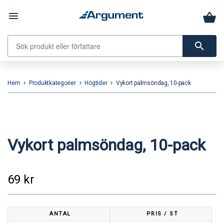
menu
search
Hem
Produktkategorier
Högtider
Vykort palmsöndag, 10-pack
keyboard_arrow_right
keyboard_arrow_right
keyboard_arrow_right
Vykort palmsöndag, 10-pack
69
kr
ANTAL
PRIS / ST