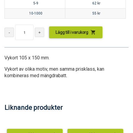
5-9
62
kr
10-1000
55
kr
shopping_cart
Lägg till i varukorg
Vykort 105 x 150 mm.
Vykort av olika motiv, men samma prisklass, kan
kombineras med mängdrabatt.
Liknande produkter