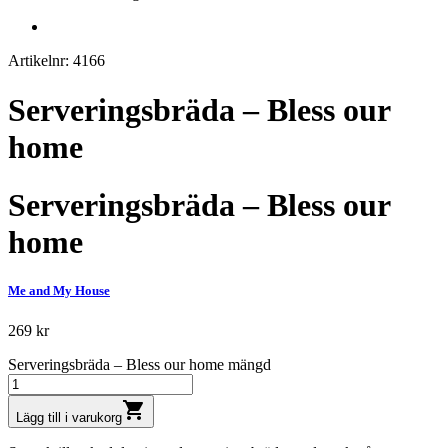
Artikelnr: 4166
Serveringsbräda – Bless our
home
Serveringsbräda – Bless our
home
Me and My House
269
kr
Serveringsbräda – Bless our home mängd
shopping_cart
Lägg till i varukorg