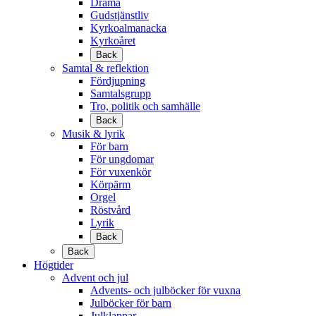
Drama
Gudstjänstliv
Kyrkoalmanacka
Kyrkoåret
Back
Samtal & reflektion
Fördjupning
Samtalsgrupp
Tro, politik och samhälle
Back
Musik & lyrik
För barn
För ungdomar
För vuxenkör
Körpärm
Orgel
Röstvård
Lyrik
Back
Back
Högtider
Advent och jul
Advents- och julböcker för vuxna
Julböcker för barn
Julklappar