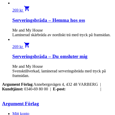
shopping_cart
269
kr
Serveringsbräda – Hemma hos oss
Me and My House
Laminerad skärbräda av nordiskt trä med tryck på framsidan.
shopping_cart
269
kr
Serveringsbräda – Du omsluter mig
Me and My House
Svensktillverkad, laminerad serveringsbräda med tryck på
framsidan.
Argument Förlag
Annebergsvägen 4, 432 48 VARBERG |
Kundtjänst:
0340-69 80 00 |
E-post:
order@argument.se
|
Samtyckesval
Argument Förlag
Mitt konto