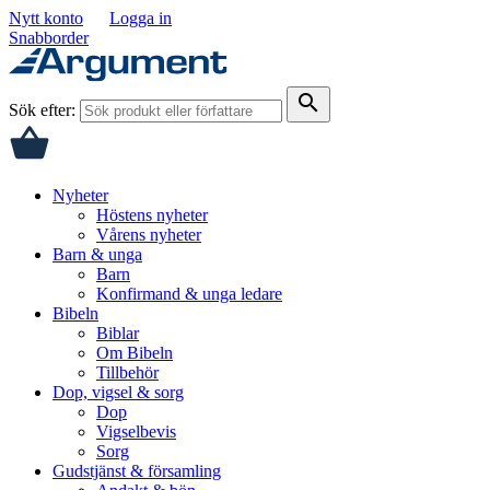
Nytt konto
Logga in
Snabborder
search
Sök efter:
Nyheter
Höstens nyheter
Vårens nyheter
Barn & unga
Barn
Konfirmand & unga ledare
Bibeln
Biblar
Om Bibeln
Tillbehör
Dop, vigsel & sorg
Dop
Vigselbevis
Sorg
Gudstjänst & församling