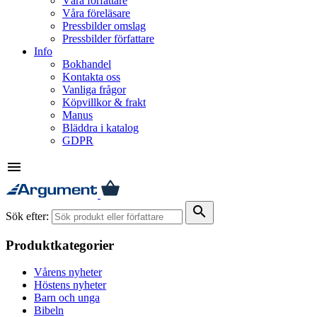
Våra författare
Våra föreläsare
Pressbilder omslag
Pressbilder författare
Info
Bokhandel
Kontakta oss
Vanliga frågor
Köpvillkor & frakt
Manus
Bläddra i katalog
GDPR
menu
search
Sök efter:
Produktkategorier
Vårens nyheter
Höstens nyheter
Barn och unga
Bibeln