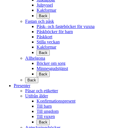
Julpyssel
Kakformar
Back
Fastan och påsk
Påsk- och fasteböcker för vuxna
Påskböcker för barn
Påskkort
Stilla veckan
Kakformar
Back
Allhelgona
Böcker om sorg
Minnesgudstjänst
Back
Back
Presenter
Påsar och etiketter
Utifrån ålder
Konfirmationspresent
Till barn
Till ungdom
Till vuxen
Back
Anteckningsböcker