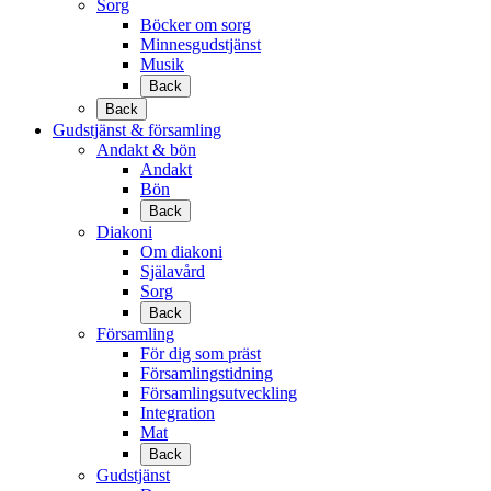
Sorg
Böcker om sorg
Minnesgudstjänst
Musik
Back
Back
Gudstjänst & församling
Andakt & bön
Andakt
Bön
Back
Diakoni
Om diakoni
Själavård
Sorg
Back
Församling
För dig som präst
Församlingstidning
Församlingsutveckling
Integration
Mat
Back
Gudstjänst