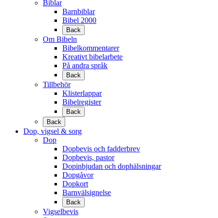
Biblar
Barnbiblar
Bibel 2000
Back
Om Bibeln
Bibelkommentarer
Kreativt bibelarbete
På andra språk
Back
Tillbehör
Klisterlappar
Bibelregister
Back
Back
Dop, vigsel & sorg
Dop
Dopbevis och fadderbrev
Dopbevis, pastor
Dopinbjudan och dophälsningar
Dopgåvor
Dopkort
Barnvälsignelse
Back
Vigselbevis