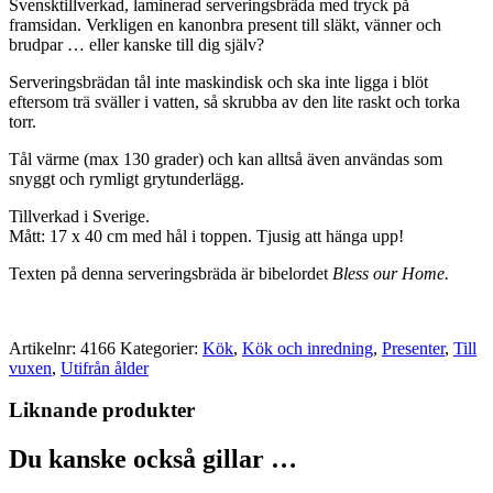
Svensktillverkad, laminerad serveringsbräda med tryck på
framsidan. Verkligen en kanonbra present till släkt, vänner och
brudpar … eller kanske till dig själv?
Serveringsbrädan tål inte maskindisk och ska inte ligga i blöt
eftersom trä sväller i vatten, så skrubba av den lite raskt och torka
torr.
Tål värme (max 130 grader) och kan alltså även användas som
snyggt och rymligt grytunderlägg.
Tillverkad i Sverige.
Mått: 17 x 40 cm med hål i toppen. Tjusig att hänga upp!
Texten på denna serveringsbräda är bibelordet
Bless our Home.
Artikelnr:
4166
Kategorier:
Kök
,
Kök och inredning
,
Presenter
,
Till
vuxen
,
Utifrån ålder
Liknande produkter
Du kanske också gillar …