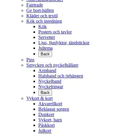
Fairtrade
Ge bort-häften
Kläder och textil
Kök och inredning
Kök
Posters och tavlor
Servetter
Ljus, ljuslyktor, tändstickor
Jultema
Back
Pins
Smycken och nyckelhållare
Armband
Halsband och örhängen
Nyckelband
Nyckelringar
Back
Vykort & kort
Akvarellkort
Beklagar sorgen
Dopkort
Vykort, barn
Påskkort
Julkort