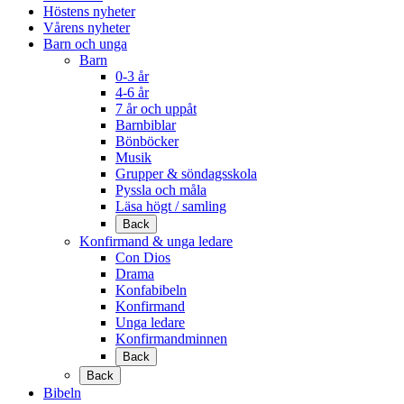
Höstens nyheter
Vårens nyheter
Barn och unga
Barn
0-3 år
4-6 år
7 år och uppåt
Barnbiblar
Bönböcker
Musik
Grupper & söndagsskola
Pyssla och måla
Läsa högt / samling
Back
Konfirmand & unga ledare
Con Dios
Drama
Konfabibeln
Konfirmand
Unga ledare
Konfirmandminnen
Back
Back
Bibeln