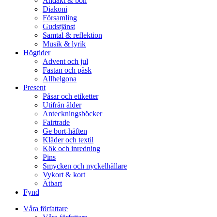
Andakt & bön
Diakoni
Församling
Gudstjänst
Samtal & reflektion
Musik & lyrik
Högtider
Advent och jul
Fastan och påsk
Allhelgona
Present
Påsar och etiketter
Utifrån ålder
Anteckningsböcker
Fairtrade
Ge bort-häften
Kläder och textil
Kök och inredning
Pins
Smycken och nyckelhållare
Vykort & kort
Ätbart
Fynd
Våra författare