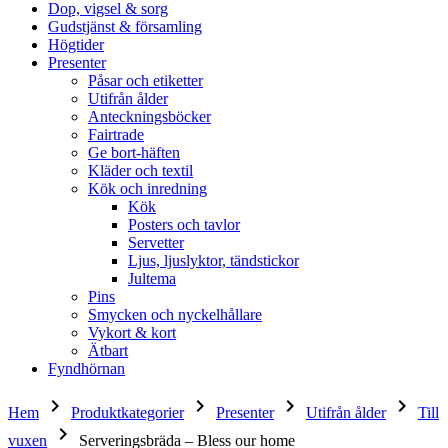
Dop, vigsel & sorg
Gudstjänst & församling
Högtider
Presenter
Påsar och etiketter
Utifrån ålder
Anteckningsböcker
Fairtrade
Ge bort-häften
Kläder och textil
Kök och inredning
Kök
Posters och tavlor
Servetter
Ljus, ljuslyktor, tändstickor
Jultema
Pins
Smycken och nyckelhållare
Vykort & kort
Ätbart
Fyndhörnan
keyboard_arrow_right
keyboard_arrow_right
keyboard_arrow_right
keyboard_arrow_right
Hem
Produktkategorier
Presenter
Utifrån ålder
Till
keyboard_arrow_right
vuxen
Serveringsbräda – Bless our home