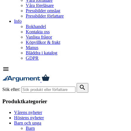
Våra författare
Våra föreläsare
Pressbilder omslag
Pressbilder författare
Info
Bokhandel
Kontakta oss
Vanliga frågor
Köpvillkor & frakt
Manus
Bläddra i katalog
GDPR
menu
search
Sök efter:
Produktkategorier
Vårens nyheter
Höstens nyheter
Barn och unga
Barn