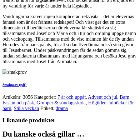
främst tänkta för lågstadieelever, och räcker alltså för att erbjuda en
ny vandring för varje år under hela lågstadiet.
Vandringarna kräver ingen komplicerad rekvisita – det är elevernas
fantasi som är det främsta redskapet! Och visst ger det en extra
dimension till berättelserna när eleverna får skattskriva sig
tillsammans med Josef och Maria och i tur och ordning uppge namn
och veckopeng. Tillsammans med de vise männen får de fly undan
Herodes från hans palats, för att sedan överlämna också sina gåvor
till Jesusbarnet. Under påskvandringen får de sedan gömma sig
undan soldaterna tillsammans med lärjungarna och besöka Jesu grav
tillsammans med Josef från Arimataia.
Smakprov (pdf)
Artikelnr:
3056
Kategorier:
7 år och uppåt
,
Advent och jul
,
Barn
,
Fastan och påsk
,
Grupper & söndagsskola
,
Högtider
,
Julböcker för
barn
,
Stilla veckan
Etikett:
drama
Liknande produkter
Du kanske också gillar …