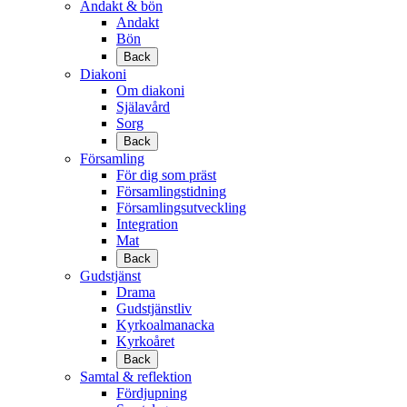
Andakt & bön
Andakt
Bön
Back
Diakoni
Om diakoni
Själavård
Sorg
Back
Församling
För dig som präst
Församlingstidning
Församlingsutveckling
Integration
Mat
Back
Gudstjänst
Drama
Gudstjänstliv
Kyrkoalmanacka
Kyrkoåret
Back
Samtal & reflektion
Fördjupning