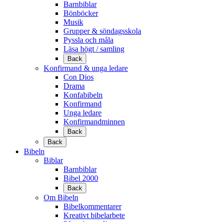
Barnbiblar
Bönböcker
Musik
Grupper & söndagsskola
Pyssla och måla
Läsa högt / samling
Back
Konfirmand & unga ledare
Con Dios
Drama
Konfabibeln
Konfirmand
Unga ledare
Konfirmandminnen
Back
Back
Bibeln
Biblar
Barnbiblar
Bibel 2000
Back
Om Bibeln
Bibelkommentarer
Kreativt bibelarbete