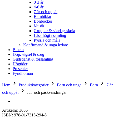
0-3 år
4-6 år
7 år och uppåt
Barnbiblar
Bönböcker
Musik
Grupper & söndagsskola
Läsa högt / samling
Pyssla och måla
Konfirmand & unga ledare
Bibeln
Dop, vigsel & sorg
Gudstjänst & församling
Högtider
Presenter
Fyndhörnan
keyboard_arrow_right
keyboard_arrow_right
keyboard_arrow_right
keyboard_arrow_right
Hem
Produktkategorier
Barn och unga
Barn
7 år
keyboard_arrow_right
och uppåt
Jul- och påskvandringar
Artikelnr: 3056
ISBN: 978-91-7315-294-5