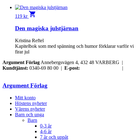
shopping_cart
119
kr
Den magiska julstjärnan
Kristina Reftel
Kapitelbok som med spänning och humor förklarar varför vi
firar jul
Argument Förlag
Annebergsvägen 4, 432 48 VARBERG |
Kundtjänst:
0340-69 80 00 |
E-post:
order@argument.se
|
Samtyckesval
Argument Förlag
Mitt konto
Höstens nyheter
Vårens nyheter
Barn och unga
Barn
0-3 år
4-6 år
7 år och uppåt