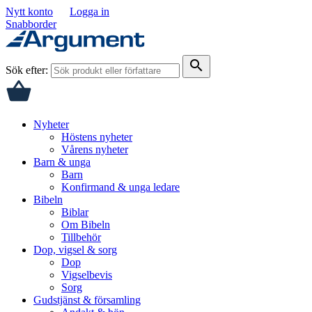
Nytt konto
Logga in
Snabborder
search
Sök efter:
Nyheter
Höstens nyheter
Vårens nyheter
Barn & unga
Barn
Konfirmand & unga ledare
Bibeln
Biblar
Om Bibeln
Tillbehör
Dop, vigsel & sorg
Dop
Vigselbevis
Sorg
Gudstjänst & församling