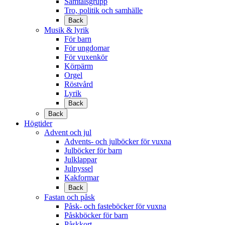
Samtalsgrupp
Tro, politik och samhälle
Back
Musik & lyrik
För barn
För ungdomar
För vuxenkör
Körpärm
Orgel
Röstvård
Lyrik
Back
Back
Högtider
Advent och jul
Advents- och julböcker för vuxna
Julböcker för barn
Julklappar
Julpyssel
Kakformar
Back
Fastan och påsk
Påsk- och fasteböcker för vuxna
Påskböcker för barn
Påskkort