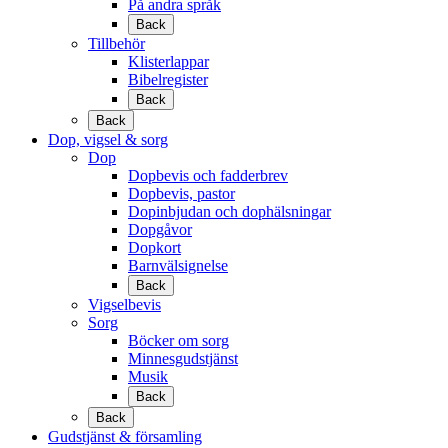
På andra språk
Back
Tillbehör
Klisterlappar
Bibelregister
Back
Back
Dop, vigsel & sorg
Dop
Dopbevis och fadderbrev
Dopbevis, pastor
Dopinbjudan och dophälsningar
Dopgåvor
Dopkort
Barnvälsignelse
Back
Vigselbevis
Sorg
Böcker om sorg
Minnesgudstjänst
Musik
Back
Back
Gudstjänst & församling