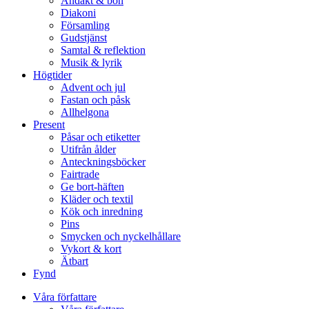
Andakt & bön
Diakoni
Församling
Gudstjänst
Samtal & reflektion
Musik & lyrik
Högtider
Advent och jul
Fastan och påsk
Allhelgona
Present
Påsar och etiketter
Utifrån ålder
Anteckningsböcker
Fairtrade
Ge bort-häften
Kläder och textil
Kök och inredning
Pins
Smycken och nyckelhållare
Vykort & kort
Ätbart
Fynd
Våra författare