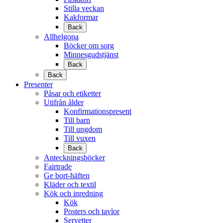
Stilla veckan
Kakformar
Back
Allhelgona
Böcker om sorg
Minnesgudstjänst
Back
Back
Presenter
Påsar och etiketter
Utifrån ålder
Konfirmationspresent
Till barn
Till ungdom
Till vuxen
Back
Anteckningsböcker
Fairtrade
Ge bort-häften
Kläder och textil
Kök och inredning
Kök
Posters och tavlor
Servetter