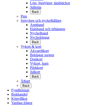
Ljus, ljuslyktor, tändstickor
Jultema
Back
Pins
Smycken och nyckelhållare
Armband
Halsband och örhängen
Nyckelband
Nyckelringar
Back
Vykort & kort
Akvarellkort
Beklagar sorgen
Dopkort
Vykort, barn
Påskkort
Julkort
Back
Ätbart
Back
Fyndhörnan
Bokhandel
Köpvillkor
Vanliga frågor