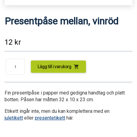
Presentpåse mellan, vinröd
12
kr
shopping_cart
Lägg till i varukorg
Fin presentpåse i papper med gedigna handtag och platt
botten. Påsen har måtten 32 x 10 x 23 cm.
Etikett ingår inte, men du kan komplettera med en
juletikett
eller
presentetikett
här.