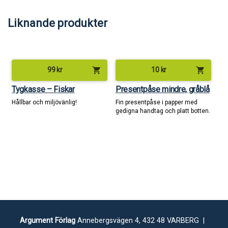
Liknande produkter
shopping_cart
shopping_cart
99
kr
10
kr
Tygkasse – Fiskar
Presentpåse mindre, gråblå
Hållbar och miljövänlig!
Fin presentpåse i papper med
gedigna handtag och platt botten.
Argument Förlag
Annebergsvägen 4, 432 48 VARBERG |