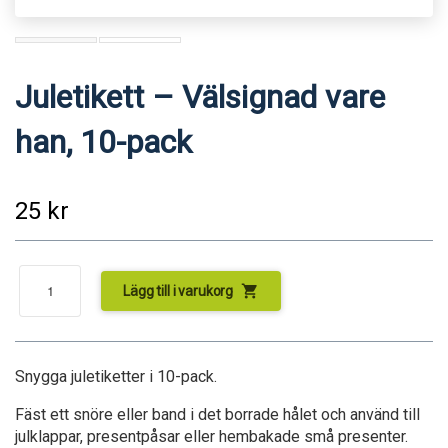
Juletikett – Välsignad vare
han, 10-pack
25
kr
shopping_cart
Lägg till i varukorg
Snygga juletiketter i 10-pack.
Fäst ett snöre eller band i det borrade hålet och använd till
julklappar, presentpåsar eller hembakade små presenter.