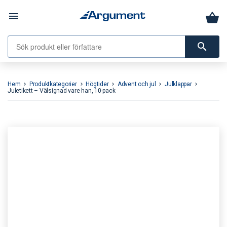
menu
search
Hem
Produktkategorier
Högtider
Advent och jul
Julklappar
keyboard_arrow_right
keyboard_arrow_right
keyboard_arrow_right
keyboard_arrow_right
keyboard_arrow_right
Juletikett – Välsignad vare han, 10-pack