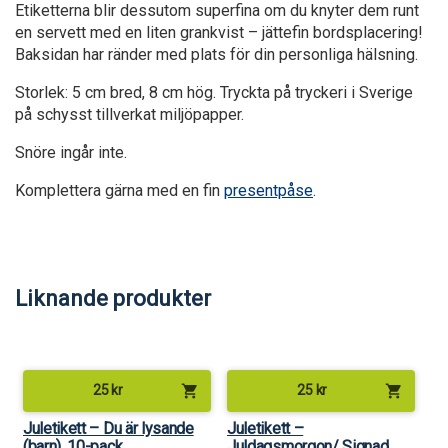
Etiketterna blir dessutom superfina om du knyter dem runt
en servett med en liten grankvist – jättefin bordsplacering!
Baksidan har ränder med plats för din personliga hälsning.
Storlek: 5 cm bred, 8 cm hög. Tryckta på tryckeri i Sverige
på schysst tillverkat miljöpapper.
Snöre ingår inte.
Komplettera gärna med en fin
presentpåse
.
Liknande produkter
shopping_cart
shopping_cart
25
kr
25
kr
Juletikett – Du är lysande
Juletikett –
(barn), 10-pack
Juldagsmorgon/ Signad