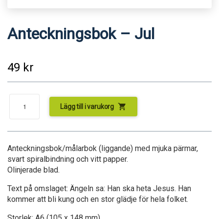
Anteckningsbok – Jul
49
kr
shopping_cart
Lägg till i varukorg
Anteckningsbok/målarbok (liggande) med mjuka pärmar,
svart spiralbindning och vitt papper.
Olinjerade blad.
Text på omslaget: Ängeln sa: Han ska heta Jesus. Han
kommer att bli kung och en stor glädje för hela folket.
Storlek: A6 (105 x 148 mm)