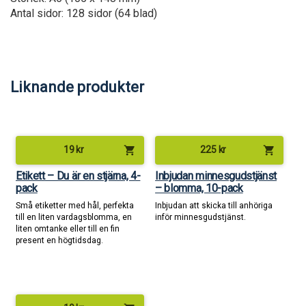
Antal sidor: 128 sidor (64 blad)
Liknande produkter
shopping_cart
shopping_cart
19
kr
225
kr
Etikett – Du är en stjärna, 4-
Inbjudan minnesgudstjänst
pack
– blomma, 10-pack
Små etiketter med hål, perfekta
Inbjudan att skicka till anhöriga
till en liten vardagsblomma, en
inför minnesgudstjänst.
liten omtanke eller till en fin
present en högtidsdag.