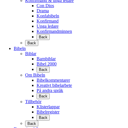
Konfirmand & unga ledare
Con Dios
Drama
Konfabibeln
Konfirmand
Unga ledare
Konfirmandminnen
Back
Back
Bibeln
Biblar
Barnbiblar
Bibel 2000
Back
Om Bibeln
Bibelkommentarer
Kreativt bibelarbete
På andra språk
Back
Tillbehör
Klisterlappar
Bibelregister
Back
Back