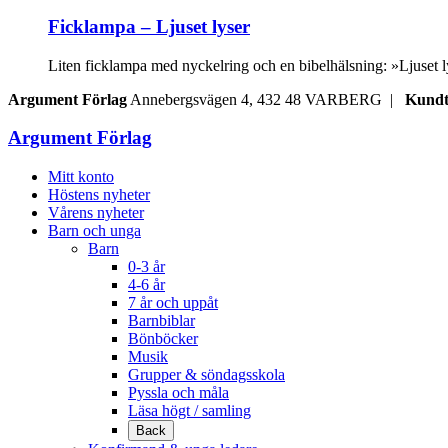
Ficklampa – Ljuset lyser
Liten ficklampa med nyckelring och en bibelhälsning: »Ljuset ly
Argument Förlag
Annebergsvägen 4, 432 48 VARBERG |
Kundt
Argument Förlag
Mitt konto
Höstens nyheter
Vårens nyheter
Barn och unga
Barn
0-3 år
4-6 år
7 år och uppåt
Barnbiblar
Bönböcker
Musik
Grupper & söndagsskola
Pyssla och måla
Läsa högt / samling
Back