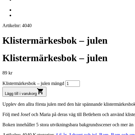
Artikelnr: 4040
Klistermärkesbok – julen
Klistermärkesbok – julen
89
kr
Klistermärkesbok – julen mängd
shopping_cart
Lägg till i varukorg
Upplev den allra första julen med den här spännande klistermärkesbo
Följ med Josef och Maria på deras väg till Betlehem och använd klister
Boken innehåller 5 stora utvikningsbara bakgrundsscener och mer än 5
Artikelnr:
4040
Kategorier:
4-6 år
,
Advent och jul
,
Barn
,
Barn och un