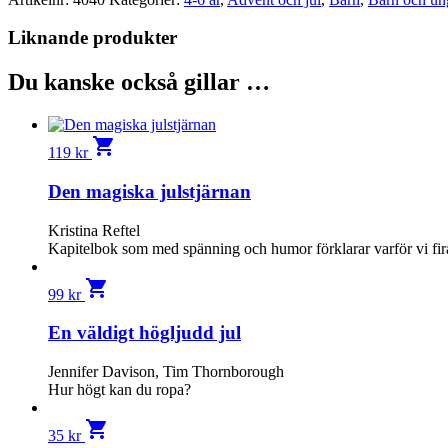
Liknande produkter
Du kanske också gillar …
shopping_cart
119
kr
Den magiska julstjärnan
Kristina Reftel
Kapitelbok som med spänning och humor förklarar varför vi fira
shopping_cart
99
kr
En väldigt högljudd jul
Jennifer Davison, Tim Thornborough
Hur högt kan du ropa?
shopping_cart
35
kr