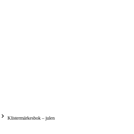
yboard_arrow_right
Klistermärkesbok – julen