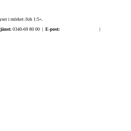
ser i mörket /Joh 1:5«.
jänst:
0340-69 80 00 |
E-post:
order@argument.se
|
Samtyckesval