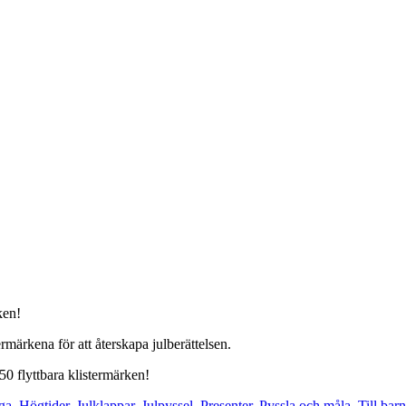
ken!
märkena för att återskapa julberättelsen.
0 flyttbara klistermärken!
ga
,
Högtider
,
Julklappar
,
Julpyssel
,
Presenter
,
Pyssla och måla
,
Till barn