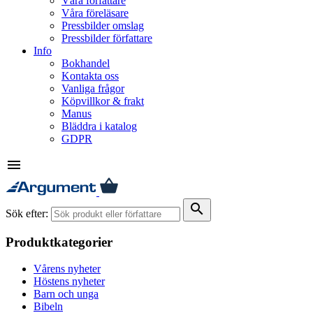
Våra författare
Våra föreläsare
Pressbilder omslag
Pressbilder författare
Info
Bokhandel
Kontakta oss
Vanliga frågor
Köpvillkor & frakt
Manus
Bläddra i katalog
GDPR
menu
search
Sök efter:
Produktkategorier
Vårens nyheter
Höstens nyheter
Barn och unga
Bibeln