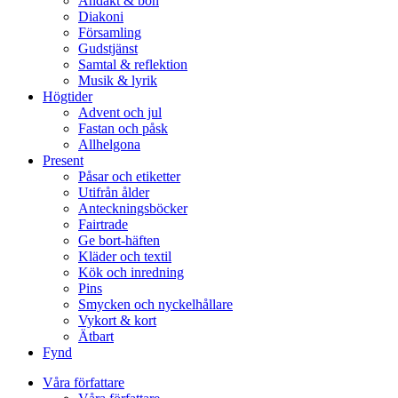
Andakt & bön
Diakoni
Församling
Gudstjänst
Samtal & reflektion
Musik & lyrik
Högtider
Advent och jul
Fastan och påsk
Allhelgona
Present
Påsar och etiketter
Utifrån ålder
Anteckningsböcker
Fairtrade
Ge bort-häften
Kläder och textil
Kök och inredning
Pins
Smycken och nyckelhållare
Vykort & kort
Ätbart
Fynd
Våra författare