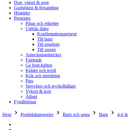
Dop, vigsel & sorg
Gudstjänst & församling
Högtider
Presenter
Påsar och etiketter
Utifrån ålder
Konfirmationspresent
Till barn
Till ungdom
Till vuxen
Anteckningsböcker
Fairtrade
Ge bort-häften
Kläder och textil
Kök och inredning
Pins
Smycken och nyckelhållare
Vykort & kort
Ätbart
Fyndhörnan
keyboard_arrow_right
keyboard_arrow_right
keyboard_arrow_right
keyboard_arrow_right
ke
Hem
Produktkategorier
Barn och unga
Barn
4-6 år