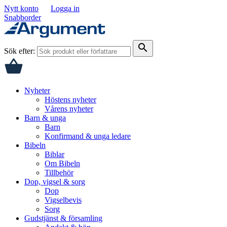
Nytt konto
Logga in
Snabborder
search
Sök efter:
Nyheter
Höstens nyheter
Vårens nyheter
Barn & unga
Barn
Konfirmand & unga ledare
Bibeln
Biblar
Om Bibeln
Tillbehör
Dop, vigsel & sorg
Dop
Vigselbevis
Sorg
Gudstjänst & församling