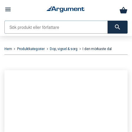
menu
search
Hem
Produktkategorier
Dop, vigsel & sorg
I den mörkaste dal
keyboard_arrow_right
keyboard_arrow_right
keyboard_arrow_right