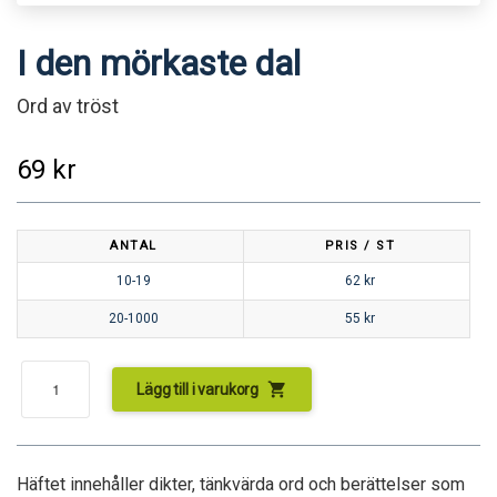
I den mörkaste dal
Ord av tröst
69
kr
ANTAL
PRIS / ST
10-19
62
kr
20-1000
55
kr
shopping_cart
Lägg till i varukorg
Häftet innehåller dikter, tänkvärda ord och berättelser som