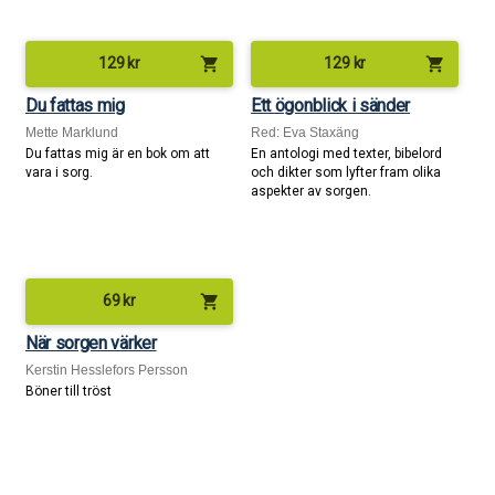
shopping_cart
shopping_cart
129
kr
129
kr
Du fattas mig
Ett ögonblick i sänder
Mette Marklund
Red: Eva Staxäng
Du fattas mig är en bok om att
En antologi med texter, bibelord
vara i sorg.
och dikter som lyfter fram olika
aspekter av sorgen.
shopping_cart
69
kr
När sorgen värker
Kerstin Hesslefors Persson
Böner till tröst