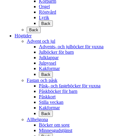
Körpärm
Orgel
Röstvård
Lyrik
Back
Back
Högtider
Advent och jul
Advents- och julböcker för vuxna
Julböcker för barn
Julklappar
Julpyssel
Kakformar
Back
Fastan och påsk
Påsk- och fasteböcker för vuxna
Påskböcker för barn
Påskkort
Stilla veckan
Kakformar
Back
Allhelgona
Böcker om sorg
Minnesgudstjänst