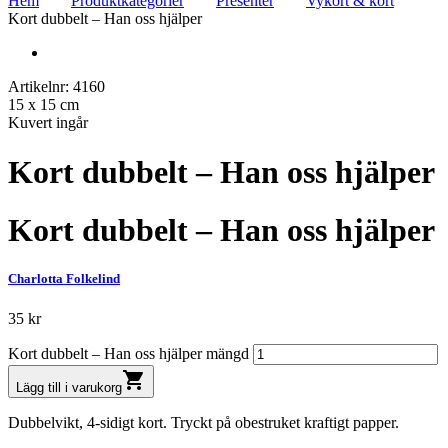
Hem
Produktkategorier
Presenter
Vykort & kort
Kort dubbelt – Han oss hjälper
Artikelnr: 4160
15 x 15 cm
Kuvert ingår
Kort dubbelt – Han oss hjälper
Kort dubbelt – Han oss hjälper
Charlotta Folkelind
35
kr
Kort dubbelt – Han oss hjälper mängd
shopping_cart
Lägg till i varukorg
Dubbelvikt, 4-sidigt kort. Tryckt på obestruket kraftigt papper.