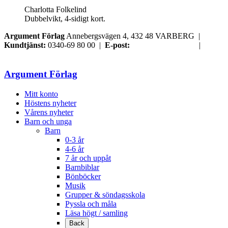
Charlotta Folkelind
Dubbelvikt, 4-sidigt kort.
Argument Förlag
Annebergsvägen 4, 432 48 VARBERG |
Kundtjänst:
0340-69 80 00 |
E-post:
order@argument.se
|
Samtyckesval
Argument Förlag
Mitt konto
Höstens nyheter
Vårens nyheter
Barn och unga
Barn
0-3 år
4-6 år
7 år och uppåt
Barnbiblar
Bönböcker
Musik
Grupper & söndagsskola
Pyssla och måla
Läsa högt / samling
Back