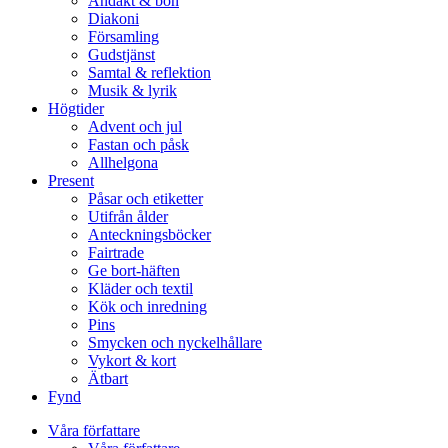
Andakt & bön
Diakoni
Församling
Gudstjänst
Samtal & reflektion
Musik & lyrik
Högtider
Advent och jul
Fastan och påsk
Allhelgona
Present
Påsar och etiketter
Utifrån ålder
Anteckningsböcker
Fairtrade
Ge bort-häften
Kläder och textil
Kök och inredning
Pins
Smycken och nyckelhållare
Vykort & kort
Ätbart
Fynd
Våra författare