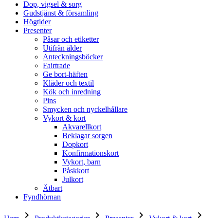
Dop, vigsel & sorg
Gudstjänst & församling
Högtider
Presenter
Påsar och etiketter
Utifrån ålder
Anteckningsböcker
Fairtrade
Ge bort-häften
Kläder och textil
Kök och inredning
Pins
Smycken och nyckelhållare
Vykort & kort
Akvarellkort
Beklagar sorgen
Dopkort
Konfirmationskort
Vykort, barn
Påskkort
Julkort
Ätbart
Fyndhörnan
keyboard_arrow_right
keyboard_arrow_right
keyboard_arrow_right
keyboard_arrow_right