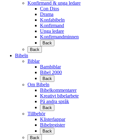
Konfirmand & unga ledare
Con Dios
Drama
Konfabibeln
Konfirmand
Unga ledare
Konfirmandminnen
Back
Back
Bibeln
Biblar
Barnbiblar
Bibel 2000
Back
Om Bibeln
Bibelkommentarer
Kreativt bibelarbete
På andra språk
Back
Tillbehör
Klisterlappar
Bibelregister
Back
Back