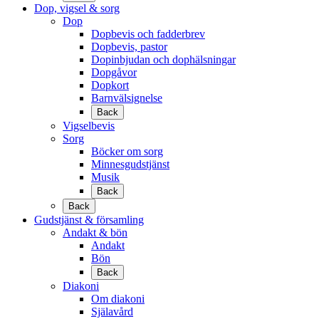
Dop, vigsel & sorg
Dop
Dopbevis och fadderbrev
Dopbevis, pastor
Dopinbjudan och dophälsningar
Dopgåvor
Dopkort
Barnvälsignelse
Back
Vigselbevis
Sorg
Böcker om sorg
Minnesgudstjänst
Musik
Back
Back
Gudstjänst & församling
Andakt & bön
Andakt
Bön
Back
Diakoni
Om diakoni
Själavård