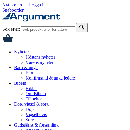
Nytt konto
Logga in
Snabborder
search
Sök efter:
Nyheter
Höstens nyheter
Vårens nyheter
Barn & unga
Barn
Konfirmand & unga ledare
Bibeln
Biblar
Om Bibeln
Tillbehör
Dop, vigsel & sorg
Dop
Vigselbevis
Sorg
Gudstjänst & församling