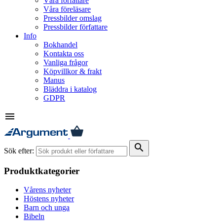
Våra författare
Våra föreläsare
Pressbilder omslag
Pressbilder författare
Info
Bokhandel
Kontakta oss
Vanliga frågor
Köpvillkor & frakt
Manus
Bläddra i katalog
GDPR
menu
search
Sök efter:
Produktkategorier
Vårens nyheter
Höstens nyheter
Barn och unga
Bibeln