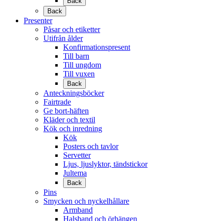
Back
Back
Presenter
Påsar och etiketter
Utifrån ålder
Konfirmationspresent
Till barn
Till ungdom
Till vuxen
Back
Anteckningsböcker
Fairtrade
Ge bort-häften
Kläder och textil
Kök och inredning
Kök
Posters och tavlor
Servetter
Ljus, ljuslyktor, tändstickor
Jultema
Back
Pins
Smycken och nyckelhållare
Armband
Halsband och örhängen