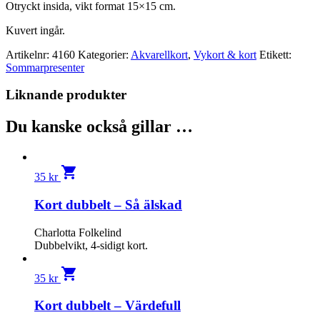
Otryckt insida, vikt format 15×15 cm.
Kuvert ingår.
Artikelnr:
4160
Kategorier:
Akvarellkort
,
Vykort & kort
Etikett:
Sommarpresenter
Liknande produkter
Du kanske också gillar …
shopping_cart
35
kr
Kort dubbelt – Så älskad
Charlotta Folkelind
Dubbelvikt, 4-sidigt kort.
shopping_cart
35
kr
Kort dubbelt – Värdefull