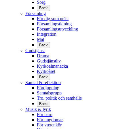
Sorg
Back
Församling
För dig som präst
Församlingstidning
Församlingsutveckling
Integration
Mat
Back
Gudstjänst
Drama
Gudstjänstliv
Kyrkoalmanacka
Kyrkoåret
Back
Samtal & reflektion
Fördjupning
Samtalsgrupp
Tro, politik och samhälle
Back
Musik & lyrik
För barn
För ungdomar
För vuxenkör