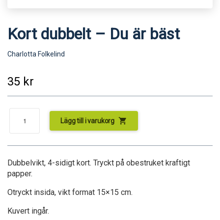
Kort dubbelt – Du är bäst
Charlotta Folkelind
35
kr
shopping_cart
Lägg till i varukorg
Dubbelvikt, 4-sidigt kort. Tryckt på obestruket kraftigt
papper.
Otryckt insida, vikt format 15×15 cm.
Kuvert ingår.