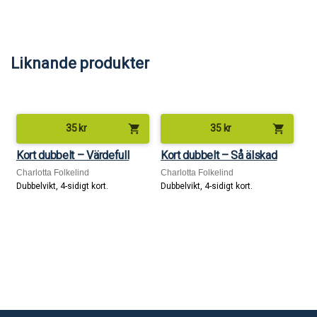
Liknande produkter
shopping_cart
shopping_cart
35
kr
35
kr
Kort dubbelt – Värdefull
Kort dubbelt – Så älskad
Charlotta Folkelind
Charlotta Folkelind
Dubbelvikt, 4-sidigt kort.
Dubbelvikt, 4-sidigt kort.