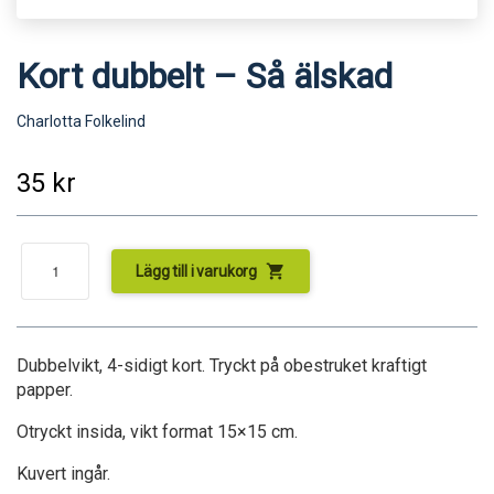
Kort dubbelt – Så älskad
Charlotta Folkelind
35
kr
shopping_cart
Lägg till i varukorg
Dubbelvikt, 4-sidigt kort. Tryckt på obestruket kraftigt
papper.
Otryckt insida, vikt format 15×15 cm.
Kuvert ingår.