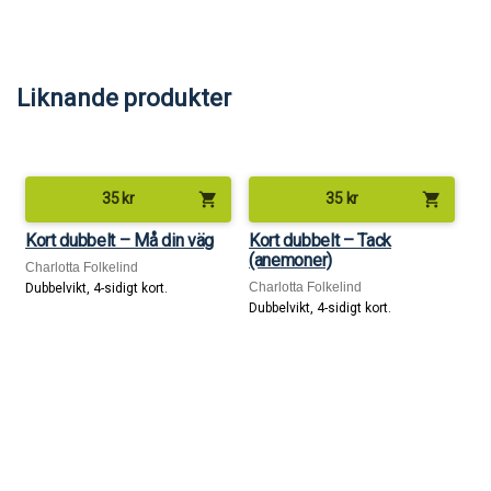
Liknande produkter
shopping_cart
shopping_cart
35
kr
35
kr
Kort dubbelt – Må din väg
Kort dubbelt – Tack
(anemoner)
Charlotta Folkelind
Charlotta Folkelind
Dubbelvikt, 4-sidigt kort.
Dubbelvikt, 4-sidigt kort.