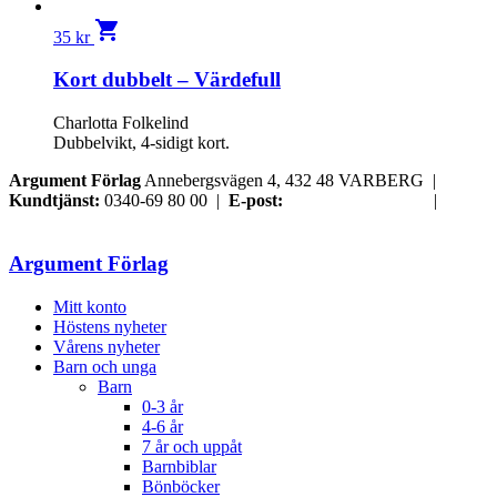
shopping_cart
35
kr
Kort dubbelt – Värdefull
Charlotta Folkelind
Dubbelvikt, 4-sidigt kort.
Argument Förlag
Annebergsvägen 4, 432 48 VARBERG |
Kundtjänst:
0340-69 80 00 |
E-post:
order@argument.se
|
Samtyckesval
Argument Förlag
Mitt konto
Höstens nyheter
Vårens nyheter
Barn och unga
Barn
0-3 år
4-6 år
7 år och uppåt
Barnbiblar
Bönböcker