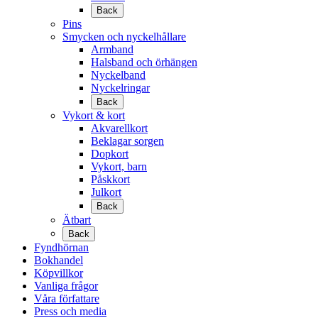
Back
Pins
Smycken och nyckelhållare
Armband
Halsband och örhängen
Nyckelband
Nyckelringar
Back
Vykort & kort
Akvarellkort
Beklagar sorgen
Dopkort
Vykort, barn
Påskkort
Julkort
Back
Ätbart
Back
Fyndhörnan
Bokhandel
Köpvillkor
Vanliga frågor
Våra författare
Press och media