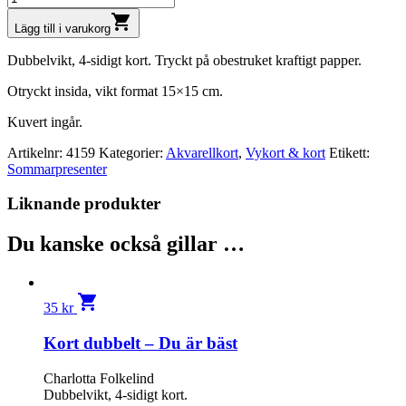
shopping_cart
Lägg till i varukorg
Dubbelvikt, 4-sidigt kort. Tryckt på obestruket kraftigt papper.
Otryckt insida, vikt format 15×15 cm.
Kuvert ingår.
Artikelnr:
4159
Kategorier:
Akvarellkort
,
Vykort & kort
Etikett:
Sommarpresenter
Liknande produkter
Du kanske också gillar …
shopping_cart
35
kr
Kort dubbelt – Du är bäst
Charlotta Folkelind
Dubbelvikt, 4-sidigt kort.