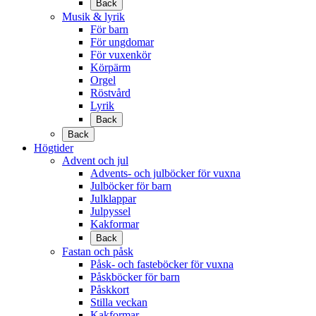
Back
Musik & lyrik
För barn
För ungdomar
För vuxenkör
Körpärm
Orgel
Röstvård
Lyrik
Back
Back
Högtider
Advent och jul
Advents- och julböcker för vuxna
Julböcker för barn
Julklappar
Julpyssel
Kakformar
Back
Fastan och påsk
Påsk- och fasteböcker för vuxna
Påskböcker för barn
Påskkort
Stilla veckan
Kakformar