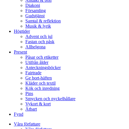
Andakt & bön
Diakoni
Församling
Gudstjänst
Samtal & reflektion
Musik & lyrik
Högtider
Advent och jul
Fastan och påsk
Allhelgona
Present
Påsar och etiketter
Utifrån ålder
Anteckningsböcker
Fairtrade
Ge bort-häften
Kläder och textil
Kök och inredning
Pins
Smycken och nyckelhållare
Vykort & kort
Ätbart
Fynd
Våra författare