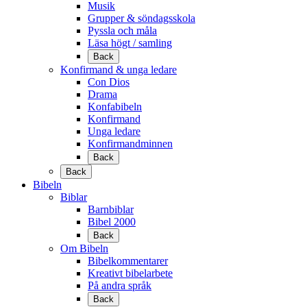
Musik
Grupper & söndagsskola
Pyssla och måla
Läsa högt / samling
Back
Konfirmand & unga ledare
Con Dios
Drama
Konfabibeln
Konfirmand
Unga ledare
Konfirmandminnen
Back
Back
Bibeln
Biblar
Barnbiblar
Bibel 2000
Back
Om Bibeln
Bibelkommentarer
Kreativt bibelarbete
På andra språk
Back