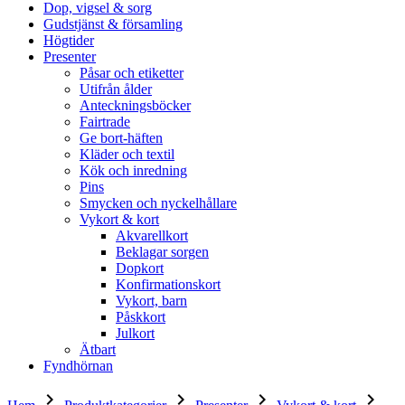
Dop, vigsel & sorg
Gudstjänst & församling
Högtider
Presenter
Påsar och etiketter
Utifrån ålder
Anteckningsböcker
Fairtrade
Ge bort-häften
Kläder och textil
Kök och inredning
Pins
Smycken och nyckelhållare
Vykort & kort
Akvarellkort
Beklagar sorgen
Dopkort
Konfirmationskort
Vykort, barn
Påskkort
Julkort
Ätbart
Fyndhörnan
keyboard_arrow_right
keyboard_arrow_right
keyboard_arrow_right
keyboard_arrow_right