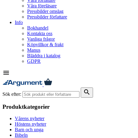
Våra författare
Våra föreläsare
Pressbilder omslag
Pressbilder författare
Info
Bokhandel
Kontakta oss
Vanliga frågor
Köpvillkor & frakt
Manus
Bläddra i katalog
GDPR
menu
search
Sök efter:
Produktkategorier
Vårens nyheter
Höstens nyheter
Barn och unga
Bibeln