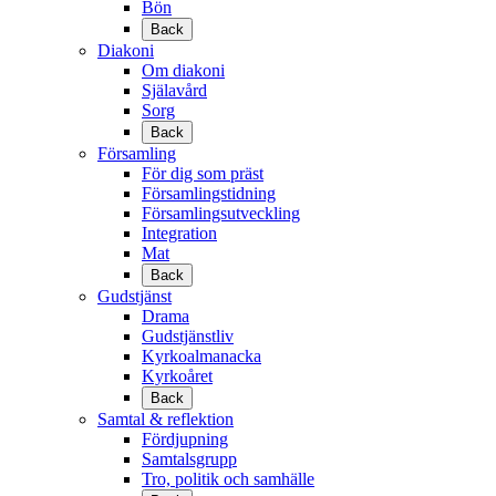
Bön
Back
Diakoni
Om diakoni
Själavård
Sorg
Back
Församling
För dig som präst
Församlingstidning
Församlingsutveckling
Integration
Mat
Back
Gudstjänst
Drama
Gudstjänstliv
Kyrkoalmanacka
Kyrkoåret
Back
Samtal & reflektion
Fördjupning
Samtalsgrupp
Tro, politik och samhälle