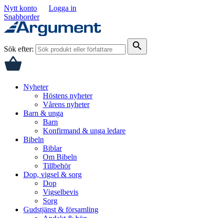
Nytt konto
Logga in
Snabborder
search
Sök efter:
Nyheter
Höstens nyheter
Vårens nyheter
Barn & unga
Barn
Konfirmand & unga ledare
Bibeln
Biblar
Om Bibeln
Tillbehör
Dop, vigsel & sorg
Dop
Vigselbevis
Sorg
Gudstjänst & församling