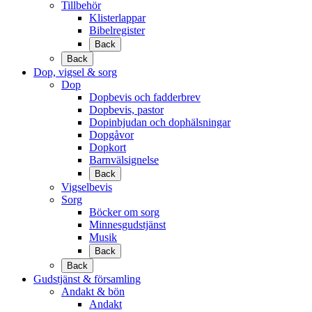
Tillbehör
Klisterlappar
Bibelregister
Back
Back
Dop, vigsel & sorg
Dop
Dopbevis och fadderbrev
Dopbevis, pastor
Dopinbjudan och dophälsningar
Dopgåvor
Dopkort
Barnvälsignelse
Back
Vigselbevis
Sorg
Böcker om sorg
Minnesgudstjänst
Musik
Back
Back
Gudstjänst & församling
Andakt & bön
Andakt