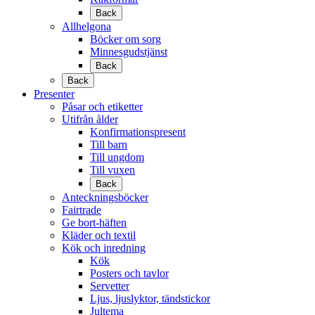
Back
Allhelgona
Böcker om sorg
Minnesgudstjänst
Back
Back
Presenter
Påsar och etiketter
Utifrån ålder
Konfirmationspresent
Till barn
Till ungdom
Till vuxen
Back
Anteckningsböcker
Fairtrade
Ge bort-häften
Kläder och textil
Kök och inredning
Kök
Posters och tavlor
Servetter
Ljus, ljuslyktor, tändstickor
Jultema