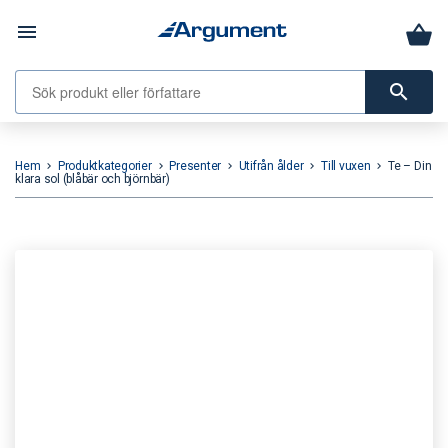
menu
search
Hem
Produktkategorier
Presenter
Utifrån ålder
Till vuxen
Te – Din
keyboard_arrow_right
keyboard_arrow_right
keyboard_arrow_right
keyboard_arrow_right
keyboard_arrow_right
klara sol (blåbär och björnbär)