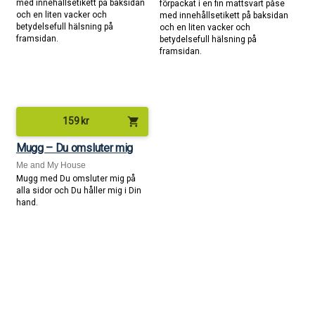
med innehållsetikett på baksidan
förpackat i en fin mattsvart påse
och en liten vacker och
med innehållsetikett på baksidan
betydelsefull hälsning på
och en liten vacker och
framsidan.
betydelsefull hälsning på
framsidan.
shopping_cart
159
kr
Mugg – Du omsluter mig
Me and My House
Mugg med Du omsluter mig på
alla sidor och Du håller mig i Din
hand.