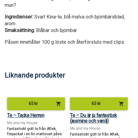
mun?
Ingredienser:
Svart Kina-te, blå malva och björnbärsblad,
arom
Smaksättning:
Blåbär och björnbär
Påsen innehåller 100 g löste och återförsluts med clips.
Liknande produkter
shopping_cart
shopping_cart
65
kr
65
kr
Te – Tacka Herren
Te – Du är ju fantastisk
(jasmine och vanilj)
Me and my House
Me and my House
Fantastiskt gott te från Aftek,
förpackat i en fin mattsvart påse
Fantastiskt gott te från Aftek,