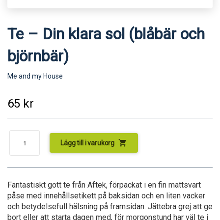
Te – Din klara sol (blåbär och
björnbär)
Me and my House
65
kr
shopping_cart
Lägg till i varukorg
Fantastiskt gott te från Aftek, förpackat i en fin mattsvart
påse med innehållsetikett på baksidan och en liten vacker
och betydelsefull hälsning på framsidan. Jättebra grej att ge
bort eller att starta dagen med, för morgonstund har väl te i