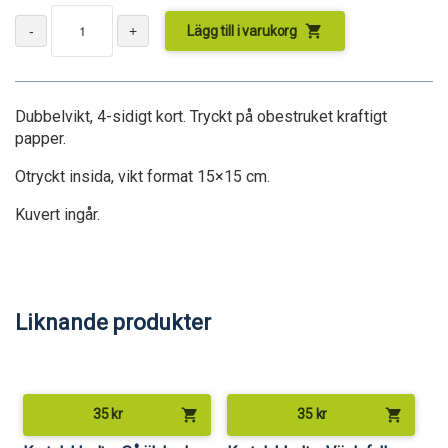
shopping_cart
Lägg till i varukorg
Dubbelvikt, 4-sidigt kort. Tryckt på obestruket kraftigt
papper.
Otryckt insida, vikt format 15×15 cm.
Kuvert ingår.
Liknande produkter
shopping_cart
shopping_cart
35
kr
35
kr