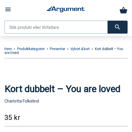
menu
search
Hem
Produktkategorier
Presenter
Vykort & kort
Kort dubbelt – You
keyboard_arrow_right
keyboard_arrow_right
keyboard_arrow_right
keyboard_arrow_right
are loved
Kort dubbelt – You are loved
Charlotta Folkelind
35
kr