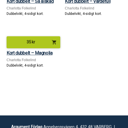
Kort dubbelt – Så älskad
Kort dubbelt – Värdefull
Charlotta Folkelind
Charlotta Folkelind
Dubbelvikt, 4-sidigt kort.
Dubbelvikt, 4-sidigt kort.
shopping_cart
35
kr
Kort dubbelt – Magnolia
Charlotta Folkelind
Dubbelvikt, 4-sidigt kort.
Argument Förlag
Annebergsvägen 4, 432 48 VARBERG |