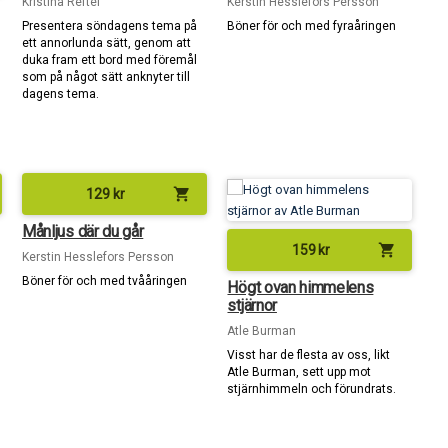
Kristina Reftel
Kerstin Hesslefors Persson
Presentera söndagens tema på
Böner för och med fyraåringen
ett annorlunda sätt, genom att
duka fram ett bord med föremål
som på något sätt anknyter till
dagens tema.
shopping_cart
129
kr
Månljus där du går
shopping_cart
159
kr
Kerstin Hesslefors Persson
Böner för och med tvååringen
Högt ovan himmelens
stjärnor
Atle Burman
Visst har de flesta av oss, likt
Atle Burman, sett upp mot
stjärnhimmeln och förundrats.