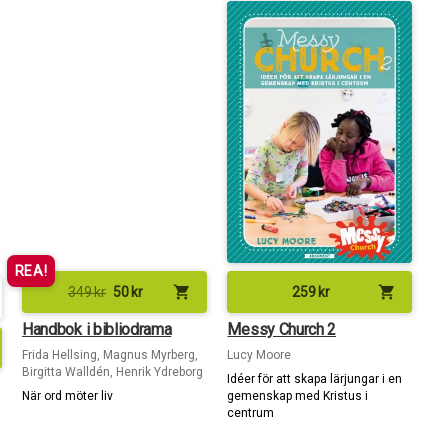
REA!
shopping_cart
shopping_cart
349
kr
50
kr
259
kr
Handbok i bibliodrama
Messy Church 2
Frida Hellsing, Magnus Myrberg,
Lucy Moore
Birgitta Walldén, Henrik Ydreborg
Idéer för att skapa lärjungar i en
När ord möter liv
gemenskap med Kristus i
centrum