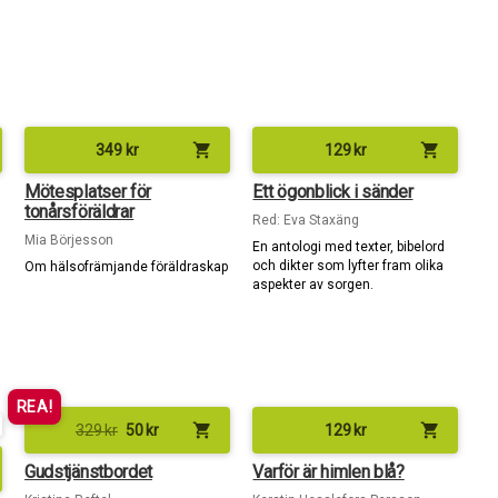
shopping_cart
shopping_cart
349
kr
129
kr
Mötesplatser för
Ett ögonblick i sänder
tonårsföräldrar
Red: Eva Staxäng
Mia Börjesson
En antologi med texter, bibelord
och dikter som lyfter fram olika
Om hälsofrämjande föräldraskap
aspekter av sorgen.
REA!
shopping_cart
shopping_cart
329
kr
50
kr
129
kr
Gudstjänstbordet
Varför är himlen blå?