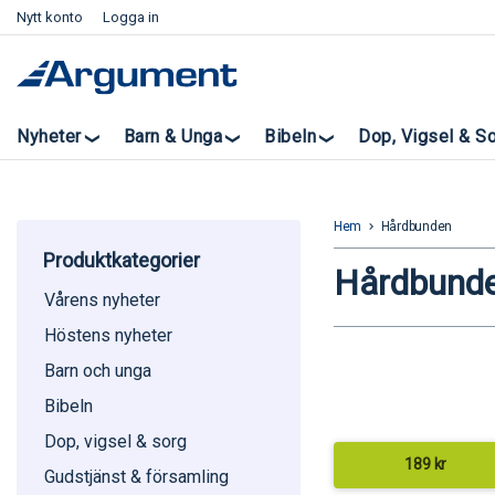
Nytt konto
Logga in
Nyheter
Barn & Unga
Bibeln
Dop, Vigsel & S
Hem
Hårdbunden
keyboard_arrow_right
Produktkategorier
Hårdbund
Vårens nyheter
Höstens nyheter
Barn och unga
Bibeln
Dop, vigsel & sorg
189
kr
Gudstjänst & församling