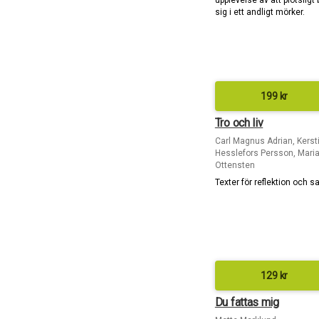
upplevelse av att plötsligt
sig i ett andligt mörker.
199
kr
Tro och liv
Carl Magnus Adrian, Kerst
Hesslefors Persson, Mari
Ottensten
Texter för reflektion och s
129
kr
Du fattas mig