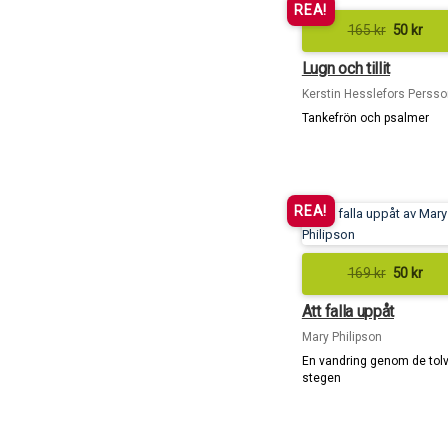
REA!
165
kr
50
kr
Lugn och tillit
Kerstin Hesslefors Persso
Tankefrön och psalmer
REA!
169
kr
50
kr
Att falla uppåt
Mary Philipson
En vandring genom de tol
stegen