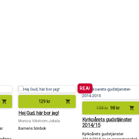
REA!
shopping_cart
shopping_cart
129
kr
shopping_cart
198
kr
98
kr
Hej Gud, här bor jag!
Kyrkoårets gudstjänster
Monica Vikström-Jokela
2014/15
ar
Barnens bönbok
Kyrkoårets gudstjänster