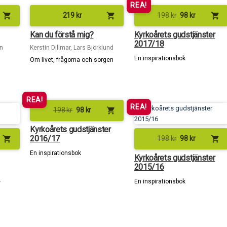
REA!
shopping_cart
shopping_cart
shopping_cart
219
kr
198
kr
98
kr
Kan du förstå mig?
Kyrkoårets gudstjänster
2017/18
n
Kerstin Dillmar, Lars Björklund
En inspirationsbok
Om livet, frågorna och sorgen
REA!
REA!
shopping_cart
198
kr
98
kr
Kyrkoårets gudstjänster
2016/17
shopping_cart
shopping_cart
198
kr
98
kr
En inspirationsbok
Kyrkoårets gudstjänster
2015/16
En inspirationsbok
v