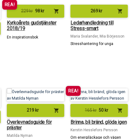
REA!
shopping_cart
shopping_cart
229
kr
98
kr
269
kr
Kyrkoårets gudstjänster
Ledarhandledning till
2018/19
Stress-smart
Maria Svalander, Mia Börjesson
En inspirationsbok
Stresshantering för unga
REA!
shopping_cart
shopping_cart
219
kr
165
kr
50
kr
Överlevnadsguide för
Brinna, bli bränd, glöda igen
präster
Kerstin Hesslefors Persson
Matilda Nyman
Om energiläckage och vägen