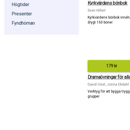
Kyrkvärdens bönbok
Högtider
Sven Hillert
Presenter
Kyrkvärdens bönbok innehå
drygt 150 böner.
Fyndhörnan
179
kr
Dramaövningar för all
David Oest, Jonna Ekdahl
Verktyg för att bygga tryg
grupper