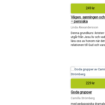
249
kr
Vägen, sanningen och 
– persiska
Linda Alexandersson
Denna grundkurs i kristen 
utgår från Jesu liv och vad
lära oss av honom när det 
relationen till Gud och var
229
kr
Goda grupper
Camilla Strömberg
med pedagogiska dramal