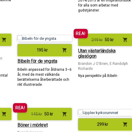
 befinna
2014/2015 är en inspirationsbok
för alla som arbetar med
gudstjänster.
REA!
shopping_cart
shopping_cart
249
kr
50
kr
shopping_cart
195
kr
Utan västerländska
glasögon
in
Bibeln för de yngsta
a
Brandon J O'Brien, E Randolph
Richards
Bibeln anpassad för åldrarna 3–6
år, med de mest välkända
amtal
Nya perspektiv på Bibeln
berättelserna återberättade och
rikt illustrerade.
REA!
shopping_cart
shopping_cart
145
kr
50
kr
shopping_cart
299
kr
Böner i mörkret