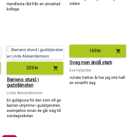
vidare
Handfasta råd från en utmattad
kollega
shopping_cart
169
kr
Svag men ändå stark
shopping_cart
259
kr
Eva Hylander
»Under tretton år har jag inte haft
Barnens stund i
en smärtfri dag.
gudstjänsten
Linda Alexandersson
En guldgruva för den som vill ge
barnen utrymme i gudstjänsten,
exempelvis innan de går iväg till
söndagsskolan.