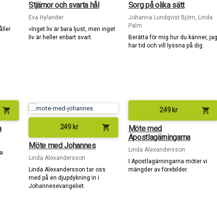
Stjärnor och svarta hål
Sorg på olika sätt
Eva Hylander
Johanna Lundqvist Björn, Linda
Palm
ller
»Inget liv är bara ljust, men inget
liv är heller enbart svart.
Berätta för mig hur du känner, ja
har tid och vill lyssna på dig.
shopping_cart
shopping_cart
249
kr
shopping_cart
249
kr
a
Möte med
Apostlagärningarna
Möte med Johannes
Linda Alexandersson
ga
Linda Alexandersson
I Apostlagärningarna möter vi
Linda Alexandersson tar oss
mängder av förebilder.
med på en djupdykning in i
Johannes­evangeliet.