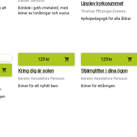
Daniel Jansson
Upplev kyrkorummet
 att
Bönbok i goth-/metalstil, med
Thomas Pfitzinger-Drewes
böner av tonåringar och vuxna.
Kyrkopedagogik för alla åldrar
shopping_cart
shopping_cart
129
kr
129
kr
shopping_cart
Kring dig är solen
Stjärnglitter i dina ögon
Kerstin Hesslefors Persson
Kerstin Hesslefors Persson
Böner för ett nyfött barn
Böner för ettåringen
n
gen