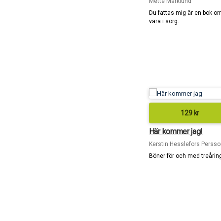
Mette Marklund
Du fattas mig är en bok om
vara i sorg.
129
kr
Här kommer jag!
Kerstin Hesslefors Persso
Böner för och med treårin