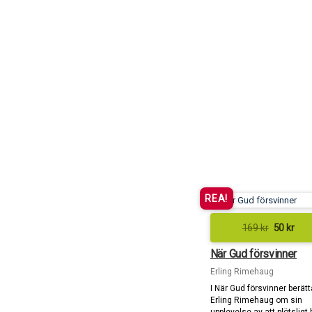
REA!
169
kr
50
kr
När Gud försvinner
Erling Rimehaug
I När Gud försvinner berätt
Erling Rimehaug om sin