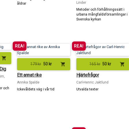
Linder
åldrar
Metoder och förhållningssätt i
urbana mångfaldsförsamlingar i
Svenska kyrkan
REA!
REA!
shopping_cart
shopping_cart
shopping_cart
179
kr
50
kr
165
kr
50
kr
 Dig
Ett annat rike
Hjärtefrågor
öm,
Annika Spalde
Carl-Henric Jaktlund
ner och
Ickevåldets väg i vår tid
Utvalda texter