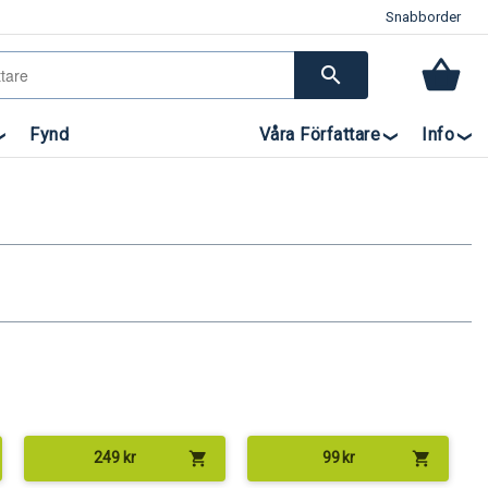
Snabborder
search
Fynd
Våra Författare
Info
shopping_cart
shopping_cart
249
kr
99
kr