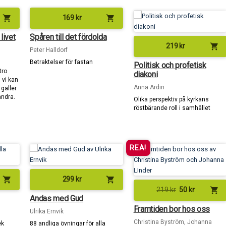
shopping_cart
shopping_cart
169
kr
livet
Spåren till det fördolda
shopping_cart
219
kr
Peter Halldorf
Betraktelser för fastan
Politisk och profetisk
tro
diakoni
 vi kan
Anna Ardin
gäller
andra.
Olika perspektiv på kyrkans
röstbärande roll i samhället
REA!
shopping_cart
shopping_cart
299
kr
shopping_cart
219
kr
50
kr
Andas med Gud
Framtiden bor hos oss
Ulrika Ernvik
Christina Byström, Johanna
ek
88 andliga övningar för alla