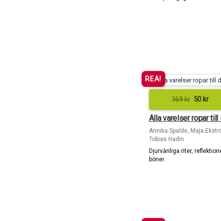
REA!
169
kr
50
kr
Alla varelser ropar till
Annika Spalde, Maja Ekstr
Tobias Hadin
Djurvänliga riter, reflektio
böner