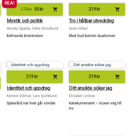
REA!
shopping_cart
shopping_cart
179
kr
50
kr
219
kr
Mystik och politik
Tro i hållbar utveckling
Annika Spalde, Pelle Strindlund
Sven Hillert
Befriande kristendom
Med Gud bortom dualismen
shopping_cart
shopping_cart
219
kr
219
kr
Identitet och uppdrag
Ditt ansikte söker jag
Kerstin Dillmar, Lars Björklund
Elisabet Lindow
Själavård när livet går sönder
Katekumenatet – Vuxen väg till
tro