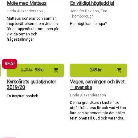
Möte med Matteus
En väldigt högljudd jul
Linda Alexandersson
Jennifer Davison, Tim
Thornborough
Matteus sorterar och samlar
g
ihop berättelserna om Jesu liv
Hur högt kan du ropa?
för att uppmärksamma oss på
viktiga teman och
frågeställningar.
REA!
shopping_cart
shopping_cart
229
kr
98
kr
249
kr
Kyrkoårets gudstjänster
Vägen, sanningen och livet
2019/20
– svenska
Linda Alexandersson
En inspirationsbok
Denna grundkurs i kristen tro
utgår från Jesu liv och vad vi kan
lära oss av honom när det gäller
relationen till Gud och varandra.