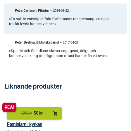
Petra Carlsson, Pilgrim
–
2018-01-22
»En sak är entydig utifrån författarnas resonemang: en djup
tro får levda konsekvenser.«
Peter Streling, Bibliotekstjänst
–
2017-04-21
»Spalde och Strindlund skriver engagerat, ärligt och
konsekvent kring de frågor som oftast har fler än ett svar.«
Liknande produkter
REA!
shopping_cart
199
kr
50
kr
Feminism i kyrkan