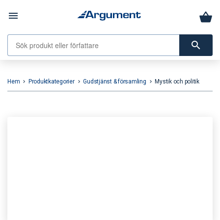
menu
search
Hem
Produktkategorier
Gudstjänst & församling
Mystik och politik
keyboard_arrow_right
keyboard_arrow_right
keyboard_arrow_right