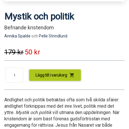
Mystik och politik
Befriande kristendom
Annika Spalde
och
Pelle Strindlund
179
kr
50
kr
shopping_cart
Lägg till i varukorg
Andlighet och politik betraktas ofta som två skilda sfärer:
andlighet förknippas med det inre livet, politik med det
yttre.
Mystik och politik
vill utmana den uppdelningen. När
kristendom är som bäst förenas gudsförtröstan med
engagemang för rättvisa. Jesus från Nasaret var både