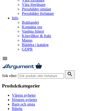
Våra författare
Våra föreläsare
Pressbilder omslag
Pressbilder författare
Info
Bokhandel
Kontakta oss
Vanliga frågor
Köpvillkor & frakt
Manus
Bläddra i katalog
GDPR
menu
search
Sök efter:
Produktkategorier
Vårens nyheter
Höstens nyheter
Barn och unga
Bibeln