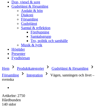
Dop, vigsel & sorg
Gudstjänst & församling
Andakt & bön
Diakoni
Församling
Gudstjänst
Samtal & reflektion
Fördjupning
Samtalsgrupp
Tro, politik och samhälle
Musik & lyrik
Högtider
Presenter
Fyndhörnan
keyboard_arrow_right
keyboard_arrow_right
keyboard_arrow_right
Hem
Produktkategorier
Gudstjänst & församling
keyboard_arrow_right
keyboard_arrow_right
Församling
Integration
Vägen, sanningen och livet –
svenska
Artikelnr: 2750
Hårdbunden
140 sidor