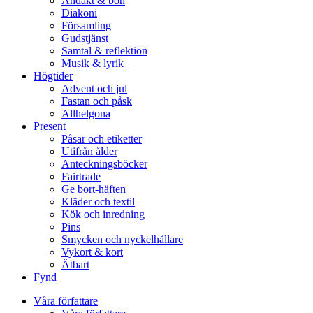
Andakt & bön
Diakoni
Församling
Gudstjänst
Samtal & reflektion
Musik & lyrik
Högtider
Advent och jul
Fastan och påsk
Allhelgona
Present
Påsar och etiketter
Utifrån ålder
Anteckningsböcker
Fairtrade
Ge bort-häften
Kläder och textil
Kök och inredning
Pins
Smycken och nyckelhållare
Vykort & kort
Ätbart
Fynd
Våra författare