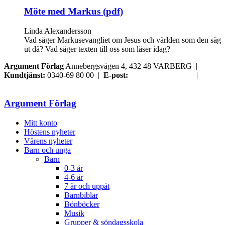
Möte med Markus (pdf)
Linda Alexandersson
Vad säger Markusevangliet om Jesus och världen som den såg
ut då? Vad säger texten till oss som läser idag?
Argument Förlag
Annebergsvägen 4, 432 48 VARBERG |
Kundtjänst:
0340-69 80 00 |
E-post:
order@argument.se
|
Samtyckesval
Argument Förlag
Mitt konto
Höstens nyheter
Vårens nyheter
Barn och unga
Barn
0-3 år
4-6 år
7 år och uppåt
Barnbiblar
Bönböcker
Musik
Grupper & söndagsskola