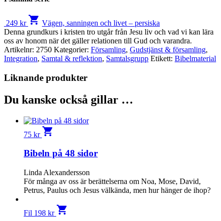
shopping_cart
249
kr
Vägen, sanningen och livet – persiska
Denna grundkurs i kristen tro utgår från Jesu liv och vad vi kan lära
oss av honom när det gäller relationen till Gud och varandra.
Artikelnr:
2750
Kategorier:
Församling
,
Gudstjänst & församling
,
Integration
,
Samtal & reflektion
,
Samtalsgrupp
Etikett:
Bibelmaterial
Liknande produkter
Du kanske också gillar …
shopping_cart
75
kr
Bibeln på 48 sidor
Linda Alexandersson
För många av oss är berättelserna om Noa, Mose, David,
Petrus, Paulus och Jesus välkända, men hur hänger de ihop?
shopping_cart
Fil
198
kr