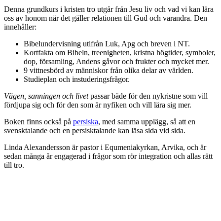
Denna grundkurs i kristen tro utgår från Jesu liv och vad vi kan lära
oss av honom när det gäller relationen till Gud och varandra. Den
innehåller:
Bibelundervisning utifrån Luk, Apg och breven i NT.
Kortfakta om Bibeln, treenigheten, kristna högtider, symboler,
dop, församling, Andens gåvor och frukter och mycket mer.
9 vittnesbörd av människor från olika delar av världen.
Studieplan och instuderingsfrågor.
Vägen, sanningen och livet
passar både för den nykristne som vill
fördjupa sig och för den som är nyfiken och vill lära sig mer.
Boken finns också på
persiska
, med samma upplägg, så att en
svensktalande och en persisktalande kan läsa sida vid sida.
Linda Alexandersson är pastor i Equmeniakyrkan, Arvika, och är
sedan många år engagerad i frågor som rör integration och allas rätt
till tro.