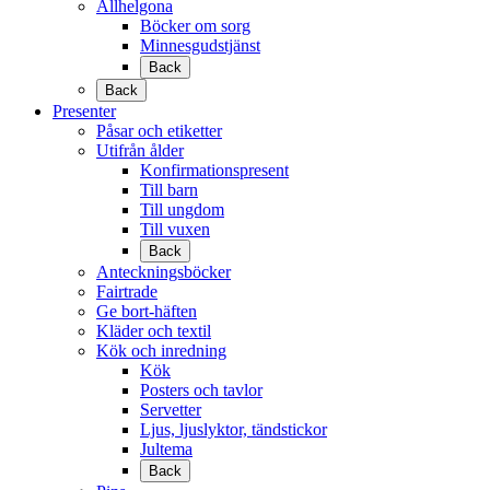
Allhelgona
Böcker om sorg
Minnesgudstjänst
Back
Back
Presenter
Påsar och etiketter
Utifrån ålder
Konfirmationspresent
Till barn
Till ungdom
Till vuxen
Back
Anteckningsböcker
Fairtrade
Ge bort-häften
Kläder och textil
Kök och inredning
Kök
Posters och tavlor
Servetter
Ljus, ljuslyktor, tändstickor
Jultema
Back