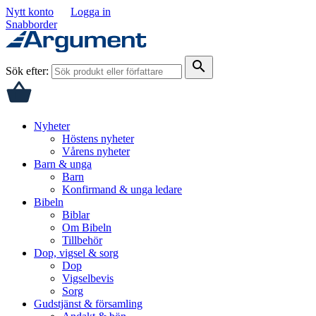
Nytt konto
Logga in
Snabborder
search
Sök efter:
Nyheter
Höstens nyheter
Vårens nyheter
Barn & unga
Barn
Konfirmand & unga ledare
Bibeln
Biblar
Om Bibeln
Tillbehör
Dop, vigsel & sorg
Dop
Vigselbevis
Sorg
Gudstjänst & församling