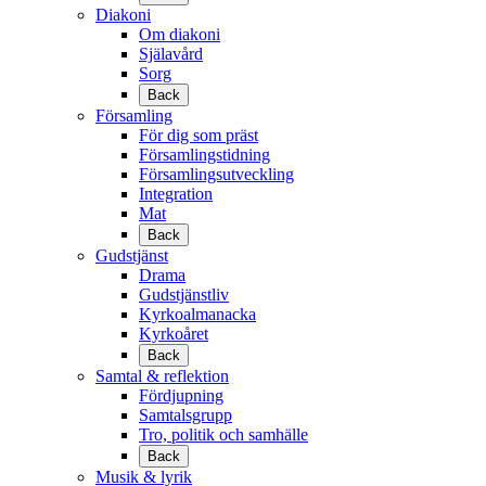
Diakoni
Om diakoni
Själavård
Sorg
Back
Församling
För dig som präst
Församlingstidning
Församlingsutveckling
Integration
Mat
Back
Gudstjänst
Drama
Gudstjänstliv
Kyrkoalmanacka
Kyrkoåret
Back
Samtal & reflektion
Fördjupning
Samtalsgrupp
Tro, politik och samhälle
Back
Musik & lyrik