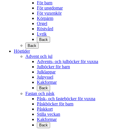
För barn
För ungdomar
För vuxenkör
Körpärm
Orgel
Röstvård
Lyrik
Back
Back
Högtider
Advent och jul
Advents- och julböcker för vuxna
Julböcker för barn
Julklappar
Julpyssel
Kakformar
Back
Fastan och påsk
Påsk- och fasteböcker för vuxna
Påskböcker för barn
Påskkort
Stilla veckan
Kakformar
Back