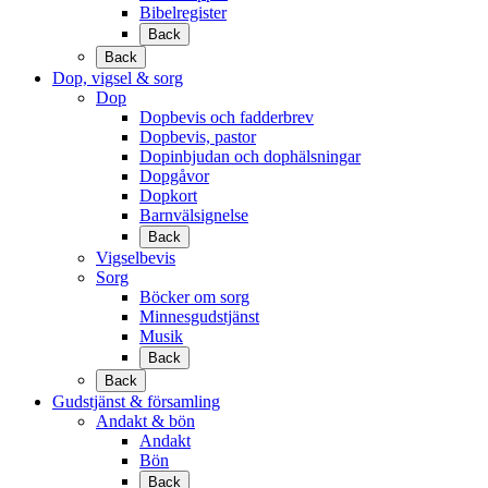
Bibelregister
Back
Back
Dop, vigsel & sorg
Dop
Dopbevis och fadderbrev
Dopbevis, pastor
Dopinbjudan och dophälsningar
Dopgåvor
Dopkort
Barnvälsignelse
Back
Vigselbevis
Sorg
Böcker om sorg
Minnesgudstjänst
Musik
Back
Back
Gudstjänst & församling
Andakt & bön
Andakt
Bön
Back