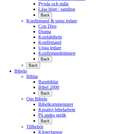
Pyssla och måla
Läsa högt / samling
Back
Konfirmand & unga ledare
Con Dios
Drama
Konfabibeln
Konfirmand
Unga ledare
Konfirmandminnen
Back
Back
Bibeln
Biblar
Barnbiblar
Bibel 2000
Back
Om Bibeln
Bibelkommentarer
Kreativt bibelarbete
På andra språk
Back
Tillbehör
Klisterlappar