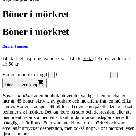
Böner i mörkret
Böner i mörkret
Daniel Jansson
145
kr
Det ursprungliga priset var: 145 kr.
50
kr
Det nuvarande priset
är: 50 kr.
Böner i mörkret mängd
shopping_cart
Lägg till i varukorg
Böner i mörkret
är en bönbok utöver det vanliga. Den innehåller
mer än 45 böner, skrivna av gothare och metalfans från en rad olika
länder. Bönerna är speciellt till för alla dem som på ett eller annat sätt
befinner sig i mörker. Det kan bero på sorg och depression, eller att
man identifierar sig med en subkultur där mörka inslag är speciellt
påtagliga. Här finns böner som inte blundar för mörkret och som
emellanåt uttrycker desperation, men också hopp. För i mörkret lyser
ljuset starkare.