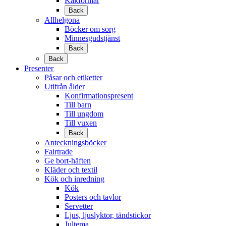
Kakformar
Back
Allhelgona
Böcker om sorg
Minnesgudstjänst
Back
Back
Presenter
Påsar och etiketter
Utifrån ålder
Konfirmationspresent
Till barn
Till ungdom
Till vuxen
Back
Anteckningsböcker
Fairtrade
Ge bort-häften
Kläder och textil
Kök och inredning
Kök
Posters och tavlor
Servetter
Ljus, ljuslyktor, tändstickor
Jultema