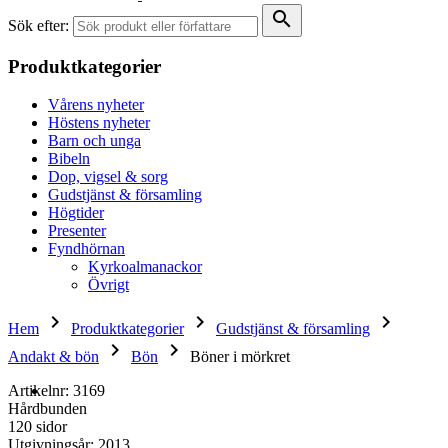
search
Sök efter:
Produktkategorier
Vårens nyheter
Höstens nyheter
Barn och unga
Bibeln
Dop, vigsel & sorg
Gudstjänst & församling
Högtider
Presenter
Fyndhörnan
Kyrkoalmanackor
Övrigt
keyboard_arrow_right
keyboard_arrow_right
keyboard_arrow_right
Hem
Produktkategorier
Gudstjänst & församling
keyboard_arrow_right
keyboard_arrow_right
Andakt & bön
Bön
Böner i mörkret
Artikelnr: 3169
Hårdbunden
120 sidor
Utgivningsår: 2013