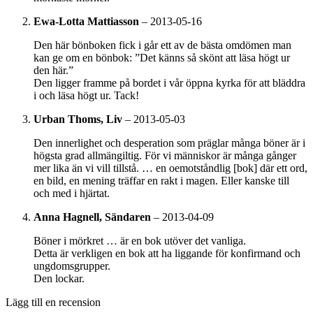
Ewa-Lotta Mattiasson
–
2013-05-16
Den här bönboken fick i går ett av de bästa omdömen man
kan ge om en bönbok: ”Det känns så skönt att läsa högt ur
den här.”
Den ligger framme på bordet i vår öppna kyrka för att bläddra
i och läsa högt ur. Tack!
Urban Thoms, Liv
–
2013-05-03
Den innerlighet och desperation som präglar många böner är i
högsta grad allmängiltig. För vi människor är många gånger
mer lika än vi vill tillstå. … en oemotståndlig [bok] där ett ord,
en bild, en mening träffar en rakt i magen. Eller kanske till
och med i hjärtat.
Anna Hagnell, Sändaren
–
2013-04-09
Böner i mörkret … är en bok utöver det vanliga.
Detta är verkligen en bok att ha liggande för konfirmand och
ungdomsgrupper.
Den lockar.
Lägg till en recension