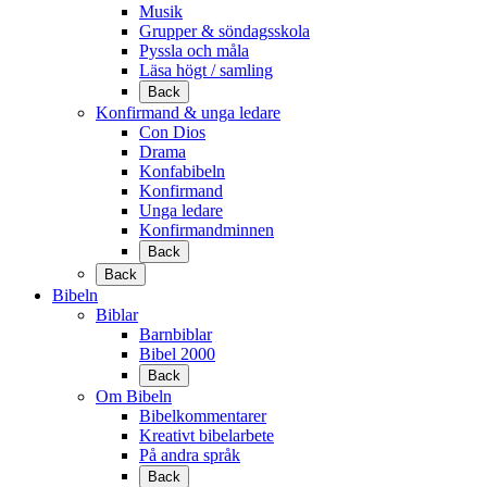
Musik
Grupper & söndagsskola
Pyssla och måla
Läsa högt / samling
Back
Konfirmand & unga ledare
Con Dios
Drama
Konfabibeln
Konfirmand
Unga ledare
Konfirmandminnen
Back
Back
Bibeln
Biblar
Barnbiblar
Bibel 2000
Back
Om Bibeln
Bibelkommentarer
Kreativt bibelarbete
På andra språk
Back