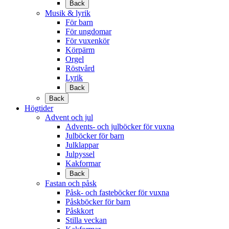
Back
Musik & lyrik
För barn
För ungdomar
För vuxenkör
Körpärm
Orgel
Röstvård
Lyrik
Back
Back
Högtider
Advent och jul
Advents- och julböcker för vuxna
Julböcker för barn
Julklappar
Julpyssel
Kakformar
Back
Fastan och påsk
Påsk- och fasteböcker för vuxna
Påskböcker för barn
Påskkort
Stilla veckan