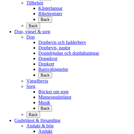
Tillbehör
Klisterlappar
Bibelregister
Back
Back
Dop, vigsel & sorg
Dop
Dopbevis och fadderbrev
Dopbevis, pastor
Dopinbjudan och dophälsningar
Dopgåvor
Dopkort
Barnvälsignelse
Back
Vigselbevis
Sorg
Böcker om sorg
Minnesgudstjänst
Musik
Back
Back
Gudstjänst & församling
Andakt & bön
Andakt