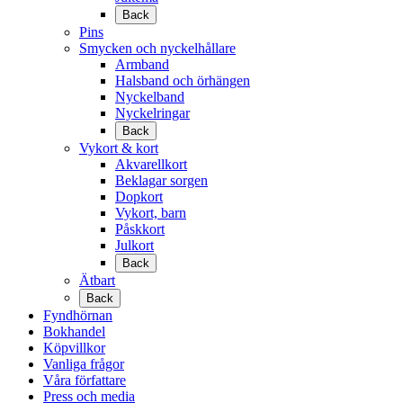
Back
Pins
Smycken och nyckelhållare
Armband
Halsband och örhängen
Nyckelband
Nyckelringar
Back
Vykort & kort
Akvarellkort
Beklagar sorgen
Dopkort
Vykort, barn
Påskkort
Julkort
Back
Ätbart
Back
Fyndhörnan
Bokhandel
Köpvillkor
Vanliga frågor
Våra författare
Press och media