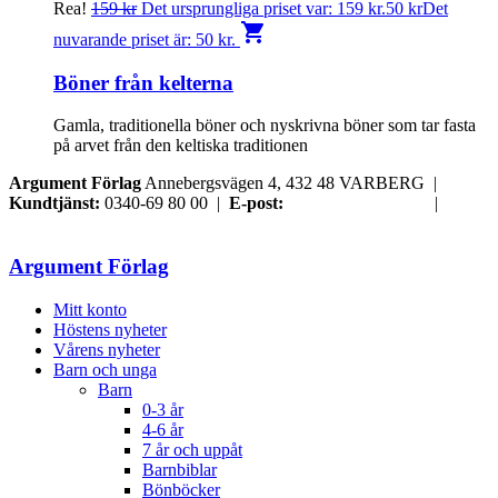
Rea!
159
kr
Det ursprungliga priset var: 159 kr.
50
kr
Det
shopping_cart
nuvarande priset är: 50 kr.
Böner från kelterna
Gamla, traditionella böner och nyskrivna böner som tar fasta
på arvet från den keltiska traditionen
Argument Förlag
Annebergsvägen 4, 432 48 VARBERG |
Kundtjänst:
0340-69 80 00 |
E-post:
order@argument.se
|
Samtyckesval
Argument Förlag
Mitt konto
Höstens nyheter
Vårens nyheter
Barn och unga
Barn
0-3 år
4-6 år
7 år och uppåt
Barnbiblar
Bönböcker