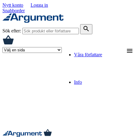
Nytt konto
Logga in
Snabborder
search
Sök efter:
menu
Våra författare
Info