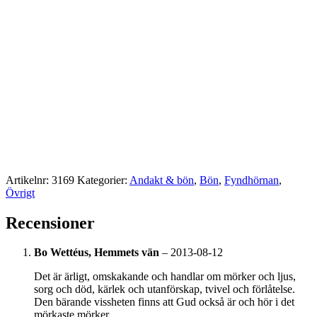
Artikelnr:
3169
Kategorier:
Andakt & bön
,
Bön
,
Fyndhörnan
,
Övrigt
Recensioner
Bo Wettéus, Hemmets vän
–
2013-08-12
Det är ärligt, omskakande och handlar om mörker och ljus,
sorg och död, kärlek och utanförskap, tvivel och förlåtelse.
Den bärande vissheten finns att Gud också är och hör i det
mörkaste mörker.