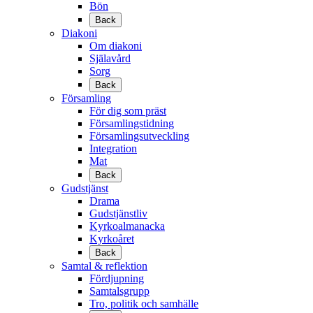
Bön
Back
Diakoni
Om diakoni
Själavård
Sorg
Back
Församling
För dig som präst
Församlingstidning
Församlingsutveckling
Integration
Mat
Back
Gudstjänst
Drama
Gudstjänstliv
Kyrkoalmanacka
Kyrkoåret
Back
Samtal & reflektion
Fördjupning
Samtalsgrupp
Tro, politik och samhälle