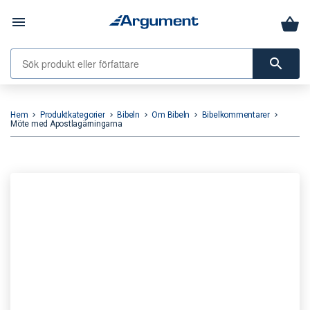
menu
search
Hem
Produktkategorier
Bibeln
Om Bibeln
Bibelkommentarer
keyboard_arrow_right
keyboard_arrow_right
keyboard_arrow_right
keyboard_arrow_right
keyboard_arrow_right
Möte med Apostlagärningarna