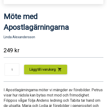
Möte med
Apostlagärningarna
Linda Alexandersson
249
kr
shopping_cart
Lägg till i varukorg
I Apostlagärningarna möter vi mängder av förebilder. Petrus
visar hur rädsla kan bytas mot mod och frimodighet.
Filippos vågar följa Andens ledning och Tabita tar hand om
de utsatta. Maria och Lydia är förebilder i generositet och