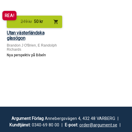
REA!
shopping_cart
249
kr
50
kr
Utan västerländska
glasögon
Brandon J O'Brien, E Randolph
Richards
Nya perspektiv på Bibeln
Argument Förlag
Annebergsvägen 4, 432 48 VARBERG |
Kundtjänst:
0340-69 80 00 |
E-post:
order@argument.se
|