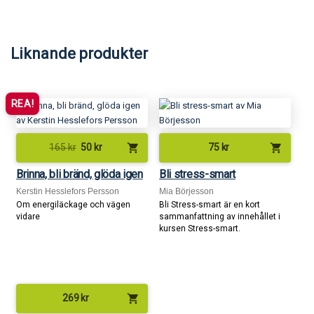
Liknande produkter
REA!
shopping_cart
shopping_cart
165
kr
50
kr
75
kr
Brinna, bli bränd, glöda igen
Bli stress-smart
Kerstin Hesslefors Persson
Mia Börjesson
Om energiläckage och vägen
Bli Stress-smart är en kort
vidare
sammanfattning av innehållet i
kursen Stress-smart.
shopping_cart
269
kr