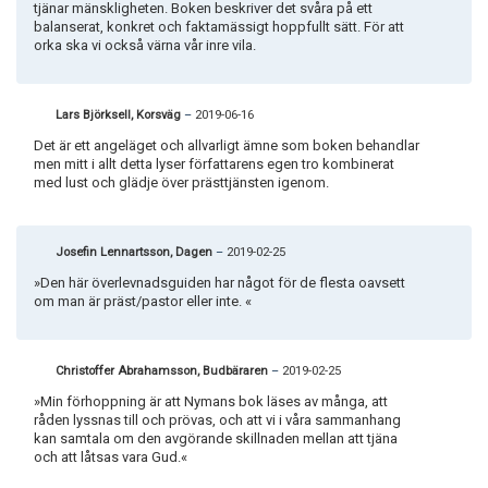
tjänar mänskligheten. Boken beskriver det svåra på ett
balanserat, konkret och faktamässigt hoppfullt sätt. För att
orka ska vi också värna vår inre vila.
Lars Björksell, Korsväg
–
2019-06-16
Det är ett angeläget och allvarligt ämne som boken behandlar
men mitt i allt detta lyser författarens egen tro kombinerat
med lust och glädje över prästtjänsten igenom.
Josefin Lennartsson, Dagen
–
2019-02-25
»Den här överlevnadsguiden har något för de flesta oavsett
om man är präst/pastor eller inte. «
Christoffer Abrahamsson, Budbäraren
–
2019-02-25
»Min förhoppning är att Nymans bok läses av många, att
råden lyssnas till och prövas, och att vi i våra sammanhang
kan samtala om den avgörande skillnaden mellan att tjäna
och att låtsas vara Gud.«