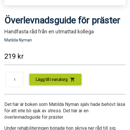
Överlevnadsguide för präster
Handfasta råd från en utmattad kollega
Matilda Nyman
219
kr
shopping_cart
Lägg till i varukorg
Det här är boken som Matilda Nyman själv hade behövt läsa
för att inte bli sjuk av stress. Det här är en
överlevnadsguide för präster.
Under rehabiliteringen började hon skriva ner råd till sig