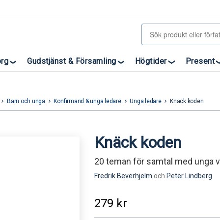
org
Gudstjänst & Församling
Högtider
Present
Barn och unga
Konfirmand & unga ledare
Unga ledare
Knäck koden
eyboard_arrow_right
keyboard_arrow_right
keyboard_arrow_right
keyboard_arrow_right
Knäck koden
20 teman för samtal med unga v
Fredrik Beverhjelm
och
Peter Lindberg
279
kr