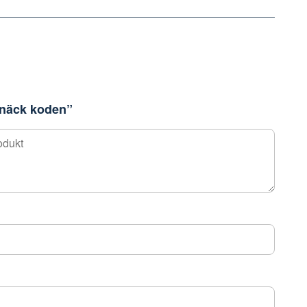
”Knäck koden”