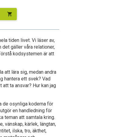
shopping_cart
la tiden livet. Vi läser av,
det gäller våra relationer,
t förstå kodsystemen är att
a att lära sig, medan andra
 jag hantera ett svek? Vad
 att ta ansvar? Hur kan jag
yda de osynliga koderna för
utgör en handledning för
ka teman att samtala kring.
, vänskap, kärlek, längtan,
itet, ilska, tro, äkthet,