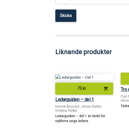
Liknande produkter
shopping_cart
75
kr
Tro 
Carl 
Ledarguiden – del 1
Hessl
Texte
Henrik Brosché, Johan Reftel,
Kristina Reftel
Ledarguiden – del 1 är tänkt för
nyblivna unga ledare.