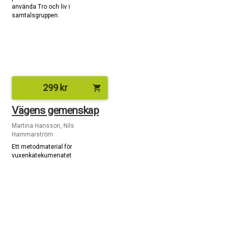
använda Tro och liv i
samtalsgruppen.
299
kr
shopping_cart
Vägens gemenskap
Martina Hansson, Nils
Hammarström
Ett metodmaterial för
vuxenkatekumenatet