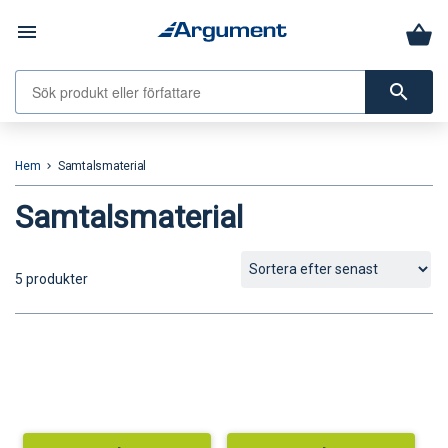
menu
search
Hem
Samtalsmaterial
keyboard_arrow_right
Samtalsmaterial
5 produkter