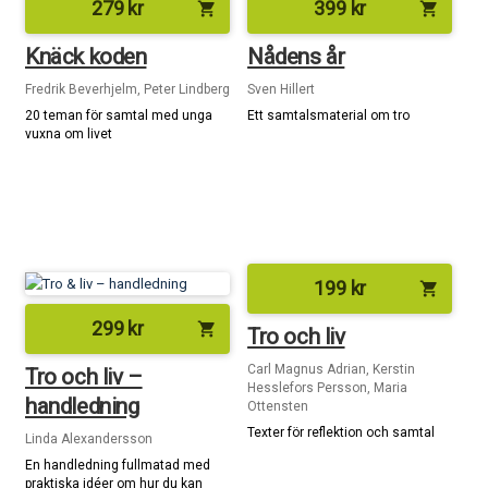
279
kr
399
kr
shopping_cart
shopping_cart
Knäck koden
Nådens år
Fredrik Beverhjelm, Peter Lindberg
Sven Hillert
20 teman för samtal med unga
Ett samtalsmaterial om tro
vuxna om livet
199
kr
shopping_cart
299
kr
shopping_cart
Tro och liv
Carl Magnus Adrian, Kerstin
Tro och liv –
Hesslefors Persson, Maria
handledning
Ottensten
Texter för reflektion och samtal
Linda Alexandersson
En handledning fullmatad med
praktiska idéer om hur du kan