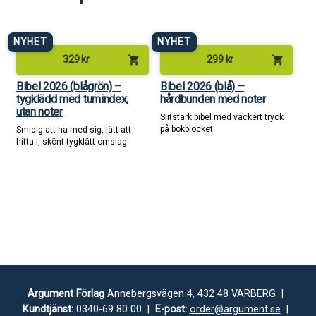
NYHET
NYHET
shopping_cart
shopping_cart
329
kr
299
kr
Bibel 2026 (blågrön) –
Bibel 2026 (blå) –
tygklädd med tumindex,
hårdbunden med noter
utan noter
Slitstark bibel med vackert tryck
på bokblocket.
Smidig att ha med sig, lätt att
hitta i, skönt tygklätt omslag.
Argument Förlag
Annebergsvägen 4, 432 48 VARBERG |
Kundtjänst:
0340-69 80 00 |
E-post:
order@argument.se
|