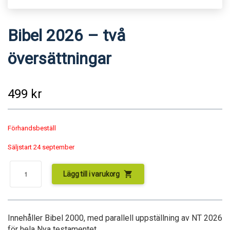
Bibel 2026 – två
översättningar
499
kr
Förhandsbeställ
Säljstart 24 september
shopping_cart
Lägg till i varukorg
Innehåller Bibel 2000, med parallell uppställning av NT 2026
för hela Nya testamentet.