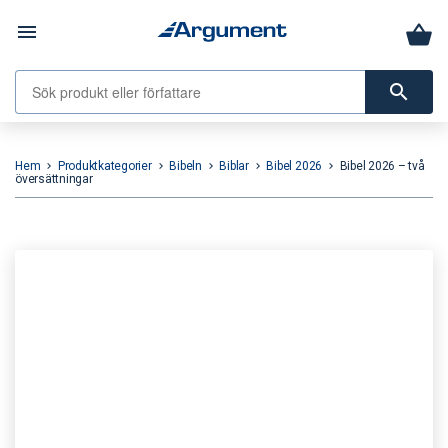
menu
search
Hem
Produktkategorier
Bibeln
Biblar
Bibel 2026
Bibel 2026 – två
keyboard_arrow_right
keyboard_arrow_right
keyboard_arrow_right
keyboard_arrow_right
keyboard_arrow_right
översättningar