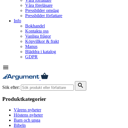
Våra författare
Våra föreläsare
Pressbilder omslag
Pressbilder författare
Info
Bokhandel
Kontakta oss
Vanliga frågor
Köpvillkor & frakt
Manus
Bläddra i katalog
GDPR
menu
search
Sök efter:
Produktkategorier
Vårens nyheter
Höstens nyheter
Barn och unga
Bibeln