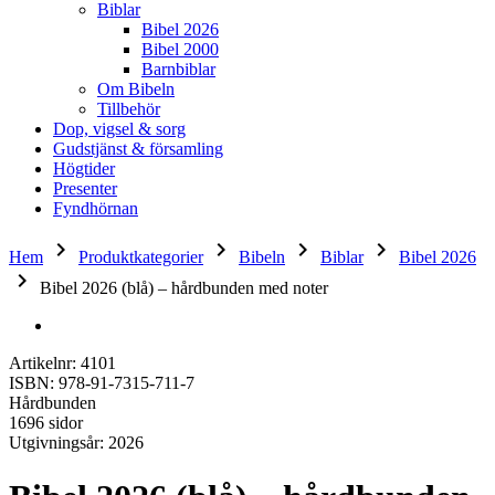
Biblar
Bibel 2026
Bibel 2000
Barnbiblar
Om Bibeln
Tillbehör
Dop, vigsel & sorg
Gudstjänst & församling
Högtider
Presenter
Fyndhörnan
keyboard_arrow_right
keyboard_arrow_right
keyboard_arrow_right
keyboard_arrow_right
Hem
Produktkategorier
Bibeln
Biblar
Bibel 2026
keyboard_arrow_right
Bibel 2026 (blå) – hårdbunden med noter
Artikelnr: 4101
ISBN: 978-91-7315-711-7
Hårdbunden
1696 sidor
Utgivningsår: 2026