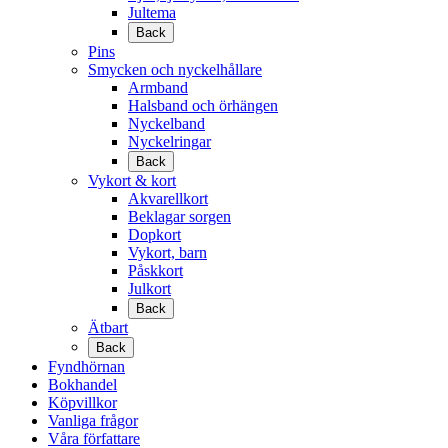
Jultema
Back
Pins
Smycken och nyckelhållare
Armband
Halsband och örhängen
Nyckelband
Nyckelringar
Back
Vykort & kort
Akvarellkort
Beklagar sorgen
Dopkort
Vykort, barn
Påskkort
Julkort
Back
Ätbart
Back
Fyndhörnan
Bokhandel
Köpvillkor
Vanliga frågor
Våra författare