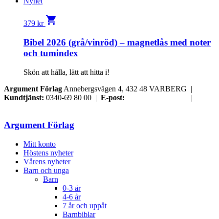
Nyhet
shopping_cart
379
kr
Bibel 2026 (grå/vinröd) – magnetlås med noter
och tumindex
Skön att hålla, lätt att hitta i!
Argument Förlag
Annebergsvägen 4, 432 48 VARBERG |
Kundtjänst:
0340-69 80 00 |
E-post:
order@argument.se
|
Samtyckesval
Argument Förlag
Mitt konto
Höstens nyheter
Vårens nyheter
Barn och unga
Barn
0-3 år
4-6 år
7 år och uppåt
Barnbiblar