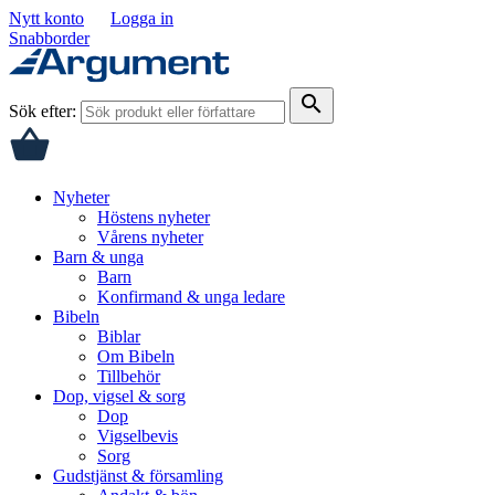
Nytt konto
Logga in
Snabborder
search
Sök efter:
Nyheter
Höstens nyheter
Vårens nyheter
Barn & unga
Barn
Konfirmand & unga ledare
Bibeln
Biblar
Om Bibeln
Tillbehör
Dop, vigsel & sorg
Dop
Vigselbevis
Sorg
Gudstjänst & församling