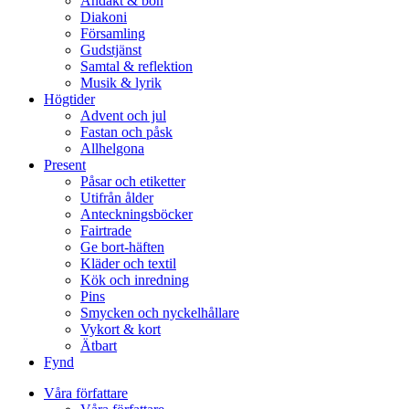
Andakt & bön
Diakoni
Församling
Gudstjänst
Samtal & reflektion
Musik & lyrik
Högtider
Advent och jul
Fastan och påsk
Allhelgona
Present
Påsar och etiketter
Utifrån ålder
Anteckningsböcker
Fairtrade
Ge bort-häften
Kläder och textil
Kök och inredning
Pins
Smycken och nyckelhållare
Vykort & kort
Ätbart
Fynd
Våra författare