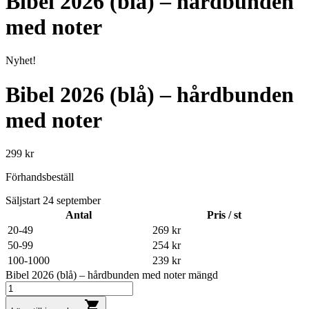
Bibel 2026 (blå) – hårdbunden
med noter
Nyhet!
Bibel 2026 (blå) – hårdbunden
med noter
299
kr
Förhandsbeställ
Säljstart 24 september
Antal
Pris / st
20-49
269
kr
50-99
254
kr
100-1000
239
kr
Bibel 2026 (blå) – hårdbunden med noter mängd
shopping_cart