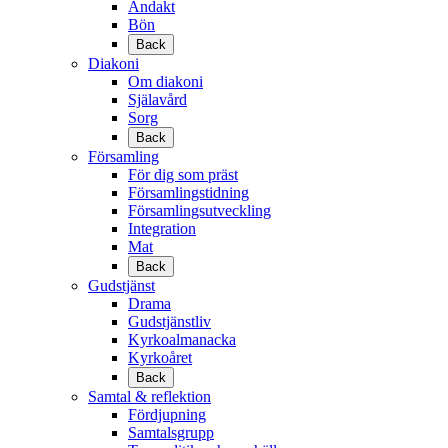
Andakt
Bön
Back
Diakoni
Om diakoni
Själavård
Sorg
Back
Församling
För dig som präst
Församlingstidning
Församlingsutveckling
Integration
Mat
Back
Gudstjänst
Drama
Gudstjänstliv
Kyrkoalmanacka
Kyrkoåret
Back
Samtal & reflektion
Fördjupning
Samtalsgrupp