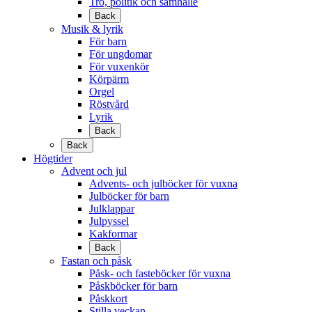
Tro, politik och samhälle
Back
Musik & lyrik
För barn
För ungdomar
För vuxenkör
Körpärm
Orgel
Röstvård
Lyrik
Back
Back
Högtider
Advent och jul
Advents- och julböcker för vuxna
Julböcker för barn
Julklappar
Julpyssel
Kakformar
Back
Fastan och påsk
Påsk- och fasteböcker för vuxna
Påskböcker för barn
Påskkort
Stilla veckan