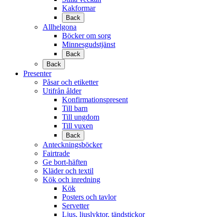
Kakformar
Back
Allhelgona
Böcker om sorg
Minnesgudstjänst
Back
Back
Presenter
Påsar och etiketter
Utifrån ålder
Konfirmationspresent
Till barn
Till ungdom
Till vuxen
Back
Anteckningsböcker
Fairtrade
Ge bort-häften
Kläder och textil
Kök och inredning
Kök
Posters och tavlor
Servetter
Ljus, ljuslyktor, tändstickor