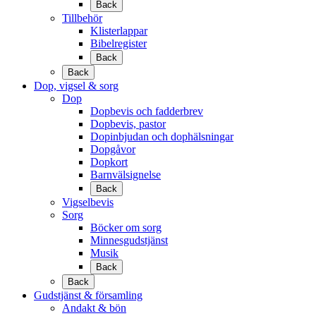
Back
Tillbehör
Klisterlappar
Bibelregister
Back
Back
Dop, vigsel & sorg
Dop
Dopbevis och fadderbrev
Dopbevis, pastor
Dopinbjudan och dophälsningar
Dopgåvor
Dopkort
Barnvälsignelse
Back
Vigselbevis
Sorg
Böcker om sorg
Minnesgudstjänst
Musik
Back
Back
Gudstjänst & församling
Andakt & bön