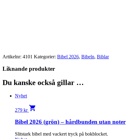
Artikelnr:
4101
Kategorier:
Bibel 2026
,
Bibeln
,
Biblar
Liknande produkter
Du kanske också gillar …
Nyhet
shopping_cart
279
kr
Bibel 2026 (grön) – hårdbunden utan noter
Slitstark bibel med vackert tryck på bokblocket.