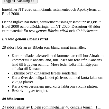
Lägg till i varukorg
Innehåller NT 2026 samt Gamla testamentet och Apokryferna ur
Bibel 2000.
Denna utgåva har noter, parallellhänvisningar samt uppslagsdel till
Bibel 2000 och ordförklaringar till NT 2026. Dessutom 48 sidor
extramaterial:
En resa genom Bibelns värld
och
40 bibelteman
.
En resa genom Bibelns värld
28 sidor i början av Bibeln som bland annat innehåller:
Kartor målade i akvarell med kommentarer till hur Abraham
kommer till Kanaans land, hur Josef blir förd från Kanaans
land till Egypten och hur Mose leder folket från Egypten
tillbaka till Kanaan.
Tidslinje över kungariket Israels sönderfall.
Karta över det heliga landet på Jesus tid med korta fakta om
viktiga platser.
Karta över Jerusalem med korta fakta om viktiga platser.
Beskrivning av templet.
40 bibelteman
24 sidor i slutet av Bibeln som innehåller 40 centrala teman.
Till