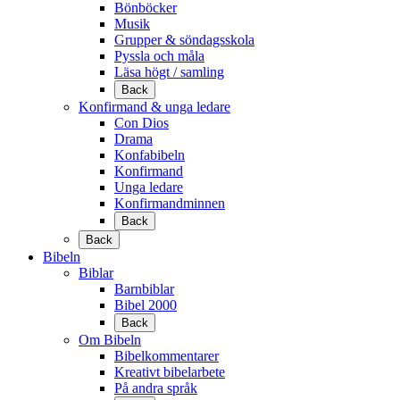
Bönböcker
Musik
Grupper & söndagsskola
Pyssla och måla
Läsa högt / samling
Back
Konfirmand & unga ledare
Con Dios
Drama
Konfabibeln
Konfirmand
Unga ledare
Konfirmandminnen
Back
Back
Bibeln
Biblar
Barnbiblar
Bibel 2000
Back
Om Bibeln
Bibelkommentarer
Kreativt bibelarbete
På andra språk