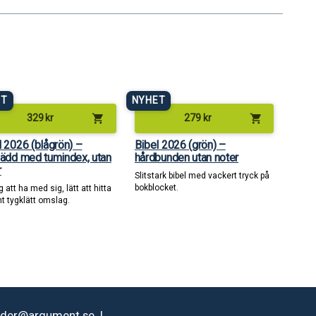
ET
NYHET
shopping_cart
shopping_cart
329
kr
279
kr
l 2026 (blågrön) –
Bibel 2026 (grön) –
lädd med tumindex, utan
hårdbunden utan noter
r
Slitstark bibel med vackert tryck på
bokblocket.
 att ha med sig, lätt att hitta
nt tygklätt omslag.
rder@argument.se
|