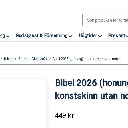
org
Gudstjänst & Församling
Högtider
Present
Bibeln
Biblar
Bibel 2026
Bibel 2026 (honung) – konstskinn utan noter
eyboard_arrow_right
keyboard_arrow_right
keyboard_arrow_right
keyboard_arrow_right
Bibel 2026 (honun
konstskinn utan n
449
kr