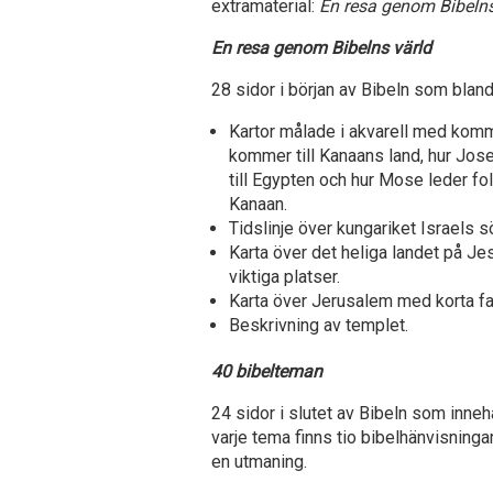
extramaterial:
En resa genom Bibelns
En resa genom Bibelns värld
28 sidor i början av Bibeln som bland
Kartor målade i akvarell med komm
kommer till Kanaans land, hur Jose
till Egypten och hur Mose leder folk
Kanaan.
Tidslinje över kungariket Israels s
Karta över det heliga landet på Je
viktiga platser.
Karta över Jerusalem med korta fak
Beskrivning av templet.
40 bibelteman
24 sidor i slutet av Bibeln som inneh
varje tema finns tio bibelhänvisningar
en utmaning.