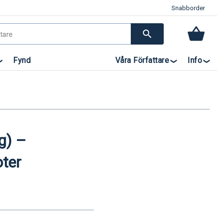
Snabborder
search
Fynd
Våra Författare
Info
g) –
oter