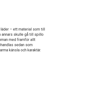
läder – ett material som till
nnars skulle gå till spillo
mman med framför allt
 behandlas sedan som
varma känsla och karaktär.