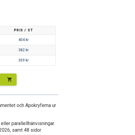
PRIS / ST
404
kr
382
kr
359
kr
shopping_cart
amentet och Apokryferna ur
eller parallellhänvisningar.
 2026, samt 48 sidor