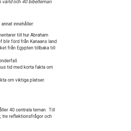
 värld
och
40 bibelteman
.
 annat innehåller:
entarer till hur Abraham
f blir förd från Kanaans land
et från Egypten tillbaka till
önderfall.
sus tid med korta fakta om
ta om viktiga platser.
åller 40 centrala teman.
Till
, tre reflektionsfrågor och