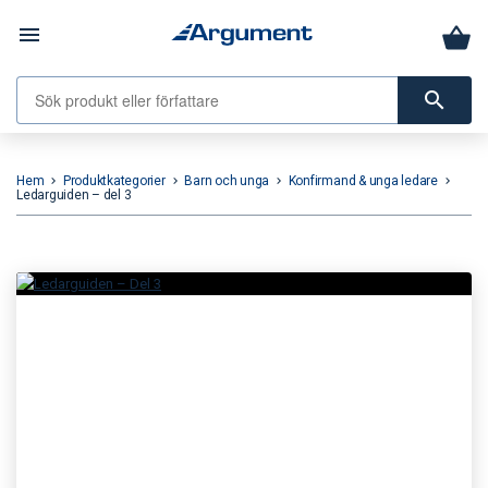
menu
search
Hem
Produktkategorier
Barn och unga
Konfirmand & unga ledare
keyboard_arrow_right
keyboard_arrow_right
keyboard_arrow_right
keyboard_arrow_right
Ledarguiden – del 3