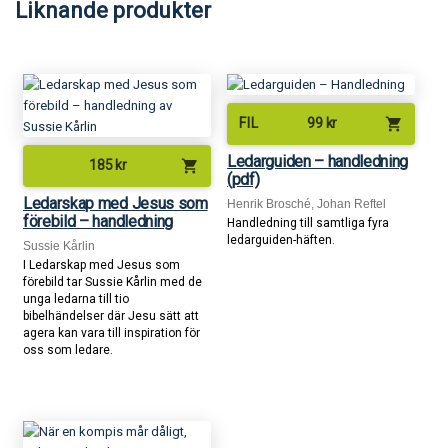
Liknande produkter
shopping_cart
FIL
99
kr
Ledarguiden – handledning
shopping_cart
185
kr
(pdf)
Ledarskap med Jesus som
Henrik Brosché, Johan Reftel
förebild – handledning
Handledning till samtliga fyra
ledarguiden-häften.
Sussie Kårlin
I Ledarskap med Jesus som
förebild tar Sussie Kårlin med de
unga ledarna till tio
bibelhändelser där Jesu sätt att
agera kan vara till inspiration för
oss som ledare.