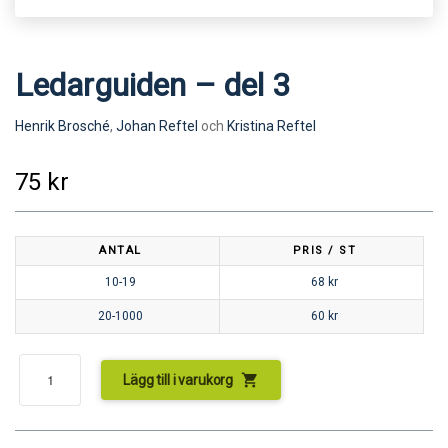
Ledarguiden – del 3
Henrik Brosché
,
Johan Reftel
och
Kristina Reftel
75
kr
ANTAL
PRIS / ST
10-19
68
kr
20-1000
60
kr
shopping_cart
Lägg till i varukorg