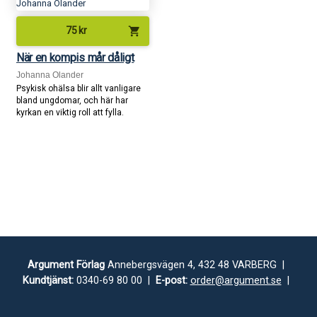
shopping_cart
75
kr
När en kompis mår dåligt
Johanna Olander
Psykisk ohälsa blir allt vanligare
bland ungdomar, och här har
kyrkan en viktig roll att fylla.
Argument Förlag
Annebergsvägen 4, 432 48 VARBERG |
Kundtjänst:
0340-69 80 00 |
E-post:
order@argument.se
|