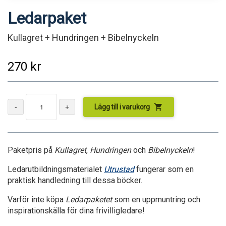
Ledarpaket
Kullagret + Hundringen + Bibelnyckeln
270
kr
shopping_cart
Lägg till i varukorg
Paketpris på
Kullagret
,
Hundringen
och
Bibelnyckeln
!
Ledarutbildningsmaterialet
Utrustad
fungerar som en
praktisk handledning till dessa böcker.
Varför inte köpa
Ledarpaketet
som en uppmuntring och
inspirationskälla för dina frivilligledare!