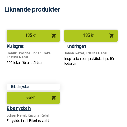
Liknande produkter
shopping_cart
shopping_cart
135
kr
135
kr
Kullagret
Hundringen
Henrik Brosché, Johan Reftel,
Johan Reftel, Kristina Reftel
Kristina Reftel
Inspiration och praktiska tips för
200 lekar för alla åldrar
ledaren
shopping_cart
65
kr
Bibelnyckeln
Johan Reftel, Kristina Reftel
En guide in till Bibelns värld