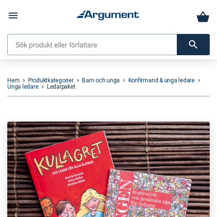
menu
search
Hem
Produktkategorier
Barn och unga
Konfirmand & unga ledare
keyboard_arrow_right
keyboard_arrow_right
keyboard_arrow_right
keyboard_arrow_right
Unga ledare
Ledarpaket
keyboard_arrow_right