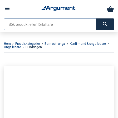
menu
search
Hem
Produktkategorier
Barn och unga
Konfirmand & unga ledare
keyboard_arrow_right
keyboard_arrow_right
keyboard_arrow_right
keyboard_arrow_right
Unga ledare
Hundringen
keyboard_arrow_right