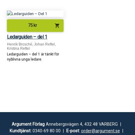
shopping_cart
75
kr
Ledarguiden – del 1
Henrik Brosché, Johan Reftel,
Kristina Reftel
Ledarguiden – del 1 är tänkt för
nyblivna unga ledare.
Argument Förlag
Annebergsvägen 4, 432 48 VARBERG |
Kundtjänst:
0340-69 80 00 |
E-post:
order@argument.se
|