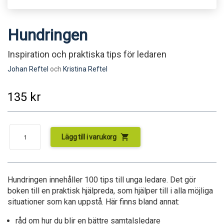
Hundringen
Inspiration och praktiska tips för ledaren
Johan Reftel
och
Kristina Reftel
135
kr
shopping_cart
Lägg till i varukorg
Hundringen
innehåller 100 tips till unga ledare. Det gör
boken till en praktisk hjälpreda, som hjälper till i alla möjliga
situationer som kan uppstå. Här finns bland annat:
råd om hur du blir en bättre samtals­­ledare