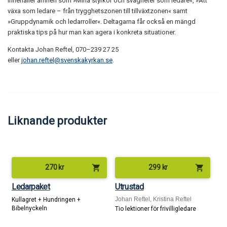
innehåller ämnen som »Mina styrkor och svagheter som ledare«, »Att
växa som ledare – från trygghetszonen till tillväxtzonen« samt
»Gruppdynamik och ledarroller«. Deltagarna får också en mängd
praktiska tips på hur man kan agera i konkreta situationer.
Kontakta Johan Reftel, 070–239 27 25
eller
johan.reftel@svenskakyrkan.se
.
Liknande produkter
shopping_cart
shopping_cart
270
kr
299
kr
Ledarpaket
Utrustad
Johan Reftel, Kristina Reftel
Kullagret + Hundringen +
Bibelnyckeln
Tio lektioner för frivilligledare