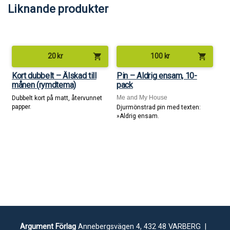
Liknande produkter
shopping_cart
shopping_cart
20
kr
100
kr
Kort dubbelt – Älskad till
Pin – Aldrig ensam, 10-
månen (rymdtema)
pack
Me and My House
Dubbelt kort på matt, återvunnet
papper.
Djurmönstrad pin med texten:
»Aldrig ensam.
Argument Förlag
Annebergsvägen 4, 432 48 VARBERG |