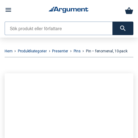
menu
search
Hem
Produktkategorier
Presenter
Pins
Pin – fenomenal, 10-pack
keyboard_arrow_right
keyboard_arrow_right
keyboard_arrow_right
keyboard_arrow_right