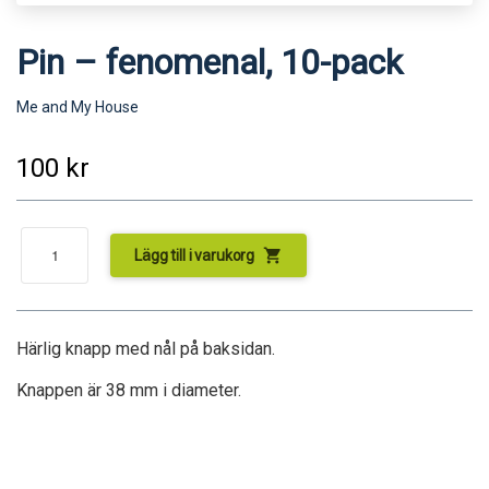
Pin – fenomenal, 10-pack
Me and My House
100
kr
shopping_cart
Lägg till i varukorg
Härlig knapp med nål på baksidan.
Knappen är 38 mm i diameter.