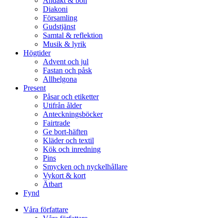
Andakt & bön
Diakoni
Församling
Gudstjänst
Samtal & reflektion
Musik & lyrik
Högtider
Advent och jul
Fastan och påsk
Allhelgona
Present
Påsar och etiketter
Utifrån ålder
Anteckningsböcker
Fairtrade
Ge bort-häften
Kläder och textil
Kök och inredning
Pins
Smycken och nyckelhållare
Vykort & kort
Ätbart
Fynd
Våra författare