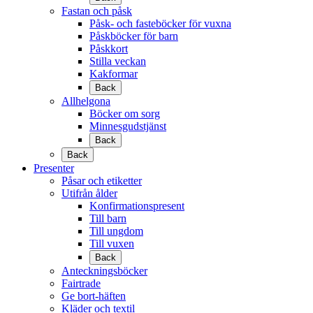
Fastan och påsk
Påsk- och fasteböcker för vuxna
Påskböcker för barn
Påskkort
Stilla veckan
Kakformar
Back
Allhelgona
Böcker om sorg
Minnesgudstjänst
Back
Back
Presenter
Påsar och etiketter
Utifrån ålder
Konfirmationspresent
Till barn
Till ungdom
Till vuxen
Back
Anteckningsböcker
Fairtrade
Ge bort-häften
Kläder och textil