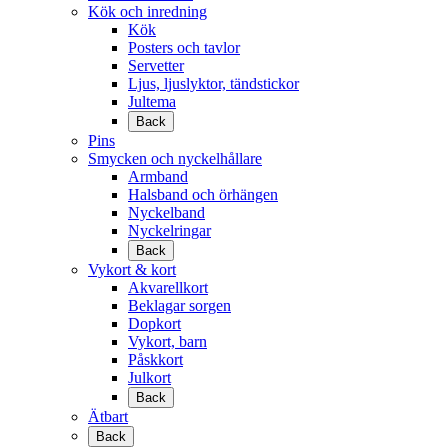
Kök och inredning
Kök
Posters och tavlor
Servetter
Ljus, ljuslyktor, tändstickor
Jultema
Back
Pins
Smycken och nyckelhållare
Armband
Halsband och örhängen
Nyckelband
Nyckelringar
Back
Vykort & kort
Akvarellkort
Beklagar sorgen
Dopkort
Vykort, barn
Påskkort
Julkort
Back
Ätbart
Back