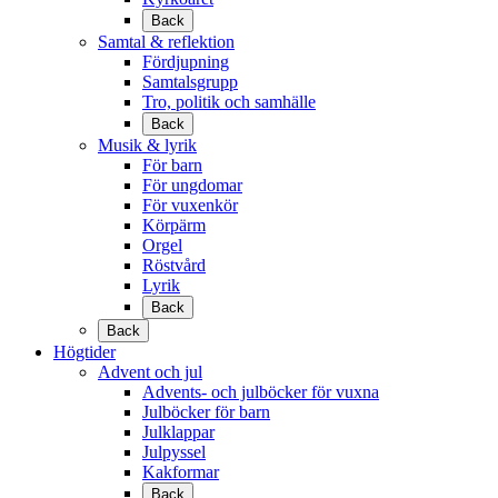
Back
Samtal & reflektion
Fördjupning
Samtalsgrupp
Tro, politik och samhälle
Back
Musik & lyrik
För barn
För ungdomar
För vuxenkör
Körpärm
Orgel
Röstvård
Lyrik
Back
Back
Högtider
Advent och jul
Advents- och julböcker för vuxna
Julböcker för barn
Julklappar
Julpyssel
Kakformar
Back