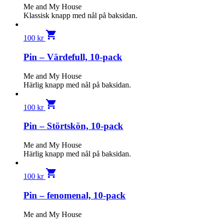
Me and My House
Klassisk knapp med nål på baksidan.
shopping_cart
100
kr
Pin – Värdefull, 10-pack
Me and My House
Härlig knapp med nål på baksidan.
shopping_cart
100
kr
Pin – Störtskön, 10-pack
Me and My House
Härlig knapp med nål på baksidan.
shopping_cart
100
kr
Pin – fenomenal, 10-pack
Me and My House