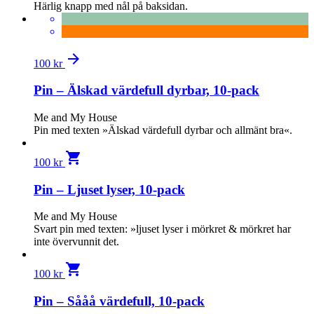
Härlig knapp med nål på baksidan.
arrow_forward
100
kr
Pin – Älskad värdefull dyrbar, 10-pack
Me and My House
Pin med texten »Älskad värdefull dyrbar och allmänt bra«.
shopping_cart
100
kr
Pin – Ljuset lyser, 10-pack
Me and My House
Svart pin med texten: »ljuset lyser i mörkret & mörkret har
inte övervunnit det.
shopping_cart
100
kr
Pin – Sååå värdefull, 10-pack