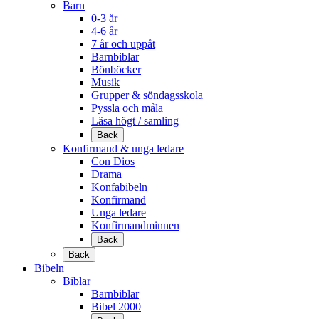
Barn
0-3 år
4-6 år
7 år och uppåt
Barnbiblar
Bönböcker
Musik
Grupper & söndagsskola
Pyssla och måla
Läsa högt / samling
Back
Konfirmand & unga ledare
Con Dios
Drama
Konfabibeln
Konfirmand
Unga ledare
Konfirmandminnen
Back
Back
Bibeln
Biblar
Barnbiblar
Bibel 2000