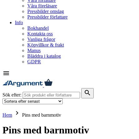
Våra författare
Våra föreläsare
Pressbilder omslag
Pressbilder författare
Info
Bokhandel
Kontakta oss
Vanliga frågor
Köpvillkor & frakt
Manus
Bläddra i katalog
GDPR
menu
search
Sök efter:
keyboard_arrow_right
Hem
Pins med barnmotiv
Pins med barnmotiv