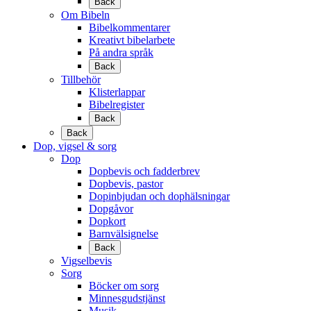
Back
Om Bibeln
Bibelkommentarer
Kreativt bibelarbete
På andra språk
Back
Tillbehör
Klisterlappar
Bibelregister
Back
Back
Dop, vigsel & sorg
Dop
Dopbevis och fadderbrev
Dopbevis, pastor
Dopinbjudan och dophälsningar
Dopgåvor
Dopkort
Barnvälsignelse
Back
Vigselbevis
Sorg
Böcker om sorg
Minnesgudstjänst
Musik