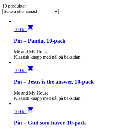
13 produkter
shopping_cart
100
kr
Pin – Panda, 10-pack
Me and My House
Klassisk knapp med nål på baksidan.
shopping_cart
100
kr
Pin – Jesus is the answer, 10-pack
Me and My House
Klassisk knapp med nål på baksidan.
shopping_cart
100
kr
Pin – Gud som haver, 10-pack