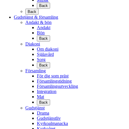
Back
Back
Gudstjänst & församling
Andakt & bön
Andakt
Bön
Back
Diakoni
Om diakoni
Själavård
Sorg
Back
Församling
För dig som präst
Församlingstidning
Församlingsutveckling
Integration
Mat
Back
Gudstjänst
Drama
Gudstjänstliv
Kyrkoalmanacka
Kyrkoåret