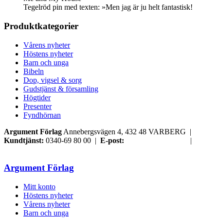
Tegelröd pin med texten: »Men jag är ju helt fantastisk!
Produktkategorier
Vårens nyheter
Höstens nyheter
Barn och unga
Bibeln
Dop, vigsel & sorg
Gudstjänst & församling
Högtider
Presenter
Fyndhörnan
Argument Förlag
Annebergsvägen 4, 432 48 VARBERG |
Kundtjänst:
0340-69 80 00 |
E-post:
order@argument.se
|
Samtyckesval
Argument Förlag
Mitt konto
Höstens nyheter
Vårens nyheter
Barn och unga