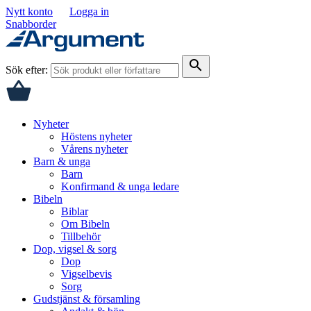
Nytt konto
Logga in
Snabborder
search
Sök efter:
Nyheter
Höstens nyheter
Vårens nyheter
Barn & unga
Barn
Konfirmand & unga ledare
Bibeln
Biblar
Om Bibeln
Tillbehör
Dop, vigsel & sorg
Dop
Vigselbevis
Sorg
Gudstjänst & församling