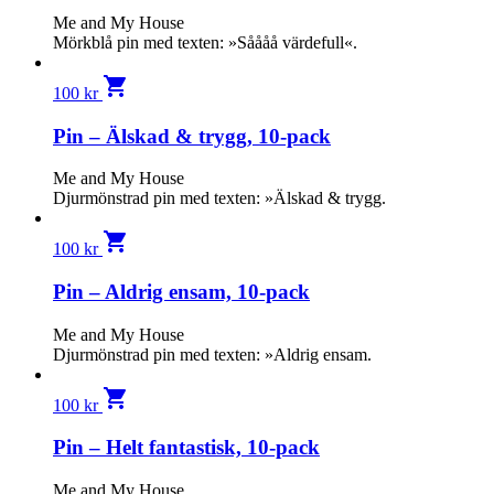
Me and My House
Mörkblå pin med texten: »Såååå värdefull«.
shopping_cart
100
kr
Pin – Älskad & trygg, 10-pack
Me and My House
Djurmönstrad pin med texten: »Älskad & trygg.
shopping_cart
100
kr
Pin – Aldrig ensam, 10-pack
Me and My House
Djurmönstrad pin med texten: »Aldrig ensam.
shopping_cart
100
kr
Pin – Helt fantastisk, 10-pack
Me and My House