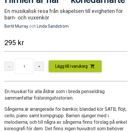
En musikalisk resa från skapelsen till evigheten för
barn- och vuxenkör
Bertil Murray
och
Linda Sandström
295
kr
shopping_cart
Lägg till i varukorg
En musikal för alla åldrar som i breda penseldrag
sammanfattar frälsningshistorien.
Sångerna är arrangerade för barnkör, blandad kör SATB, flöjt,
cello, piano samt kompgrupp. Barnen sjunger med i
melodierna, och till några av sångerna finns förslag på enkel
koreografi för dem. Det finns ingen huvudroll som behöver