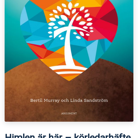
Himlen är här – körledarhäfte