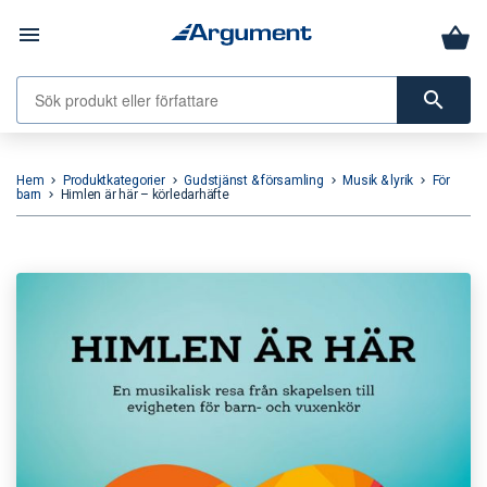
menu
search
Hem
Produktkategorier
Gudstjänst & församling
Musik & lyrik
För
keyboard_arrow_right
keyboard_arrow_right
keyboard_arrow_right
keyboard_arrow_right
barn
Himlen är här – körledarhäfte
keyboard_arrow_right