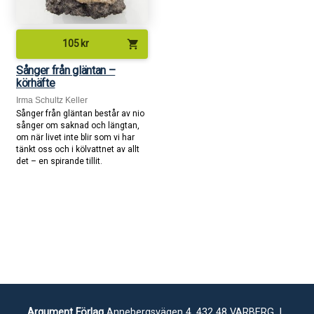
shopping_cart
105
kr
Sånger från gläntan –
körhäfte
Irma Schultz Keller
Sånger från gläntan består av nio
sånger om saknad och längtan,
om när livet inte blir som vi har
tänkt oss och i kölvattnet av allt
det – en spirande tillit.
Argument Förlag
Annebergsvägen 4, 432 48 VARBERG |