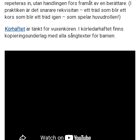
repeteras in, utan handlingen förs framåt av en berättare. (I
praktiken är det snarare rekvisitan – ett träd som blir ett
kors som blir ett träd igen – som spelar huvudrollen!)
Körhäftet
är tänkt för vuxenkören. I körledarhäftet finns
kopieringsunderlag med alla sångtexter för barnen.