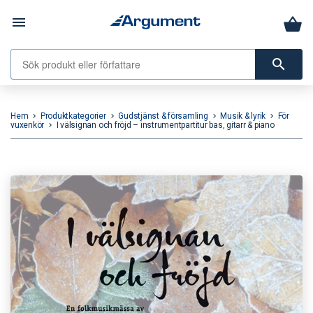
menu
search
Hem
Produktkategorier
Gudstjänst & församling
Musik & lyrik
För
keyboard_arrow_right
keyboard_arrow_right
keyboard_arrow_right
keyboard_arrow_right
vuxenkör
I välsignan och fröjd – instrumentpartitur bas, gitarr & piano
keyboard_arrow_right