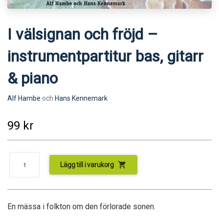
I välsignan och fröjd –
instrumentpartitur bas, gitarr
& piano
Alf Hambe
och
Hans Kennemark
99
kr
shopping_cart
Lägg till i varukorg
En mässa i folkton om den förlorade sonen.