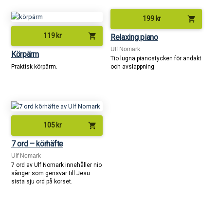
shopping_cart
199
kr
shopping_cart
119
kr
Relaxing piano
Ulf Nomark
Körpärm
Tio lugna pianostycken för andakt
Praktisk körpärm.
och avslappning
shopping_cart
105
kr
7 ord – körhäfte
Ulf Nomark
7 ord av Ulf Nomark innehåller nio
sånger som gensvar till Jesu
sista sju ord på korset.