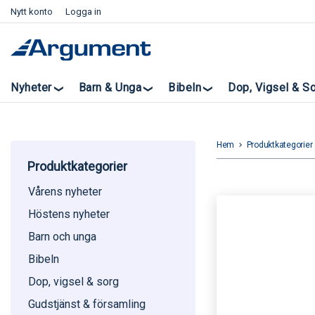
Nytt konto
Logga in
Nyheter
Barn & Unga
Bibeln
Dop, Vigsel & S
Hem
Produktkategorier
keyboard_arrow_right
k
Produktkategorier
Vårens nyheter
Höstens nyheter
Barn och unga
Bibeln
Dop, vigsel & sorg
Gudstjänst & församling