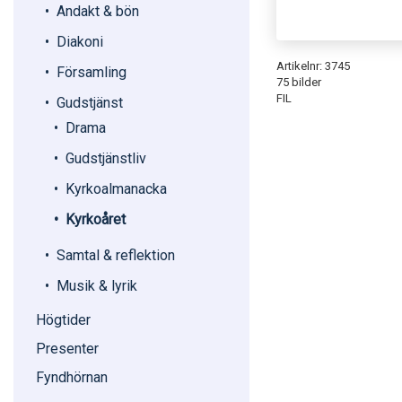
Andakt & bön
Diakoni
Artikelnr: 3745
Församling
75 bilder
FIL
Gudstjänst
Drama
Gudstjänstliv
Kyrkoalmanacka
Kyrkoåret
Samtal & reflektion
Musik & lyrik
Högtider
Presenter
Fyndhörnan