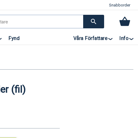
Snabborder
search
Fynd
Våra Författare
Info
r (fil)