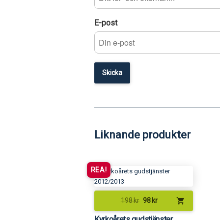
E-post
Liknande produkter
REA!
shopping_cart
198
kr
98
kr
Kyrkoårets gudstjänster