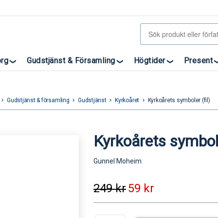
org
Gudstjänst & Församling
Högtider
Present
Gudstjänst & församling
Gudstjänst
Kyrkoåret
Kyrkoårets symboler (fil)
eyboard_arrow_right
keyboard_arrow_right
keyboard_arrow_right
keyboard_arrow_right
Kyrkoårets symbole
Gunnel Moheim
249
kr
59
kr