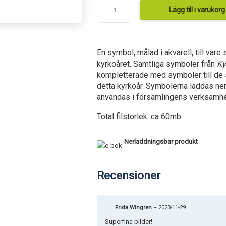
Lägg till i varukorg
En symbol, målad i akvarell, till var
kyrkoåret. Samtliga symboler från
Ky
kompletterade med symboler till de 
detta kyrkoår. Symbolerna laddas ner 
användas i församlingens verksamhe
Total filstorlek: ca 60mb
Nerladdningsbar produkt
Recensioner
Frida Wingren
–
2023-11-29
Superfina bilder!