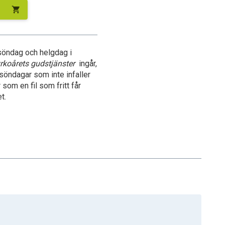
shopping_cart
e söndag och helgdag i
rkoårets gudstjänster
ingår,
söndagar som inte infaller
som en fil som fritt får
t.