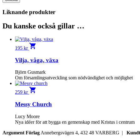
Liknande produkter
Du kanske också gillar …
shopping_cart
195
kr
Vilja, våga, växa
Björn Gusmark
Om församlingsutveckling som nödvändighet och möjlighet
shopping_cart
259
kr
Messy Church
Lucy Moore
Nya idéer för att bygga en gemenskap med Kristus i centrum
Argument Förlag
Annebergsvägen 4, 432 48 VARBERG |
Kundt