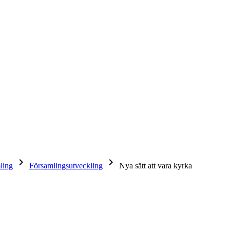
keyboard_arrow_right
keyboard_arrow_right
ling
Församlingsutveckling
Nya sätt att vara kyrka