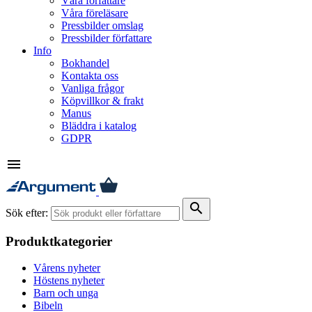
Våra författare
Våra föreläsare
Pressbilder omslag
Pressbilder författare
Info
Bokhandel
Kontakta oss
Vanliga frågor
Köpvillkor & frakt
Manus
Bläddra i katalog
GDPR
menu
search
Sök efter:
Produktkategorier
Vårens nyheter
Höstens nyheter
Barn och unga
Bibeln