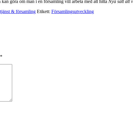
 kan göra om man i en församling vill arbeta med att hitta
Nya sätt att 
jänst & församling
Etikett:
Församlingsutveckling
*