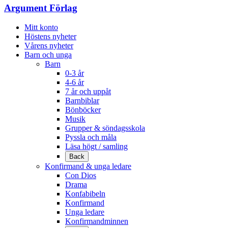
Argument Förlag
Mitt konto
Höstens nyheter
Vårens nyheter
Barn och unga
Barn
0-3 år
4-6 år
7 år och uppåt
Barnbiblar
Bönböcker
Musik
Grupper & söndagsskola
Pyssla och måla
Läsa högt / samling
Back
Konfirmand & unga ledare
Con Dios
Drama
Konfabibeln
Konfirmand
Unga ledare
Konfirmandminnen