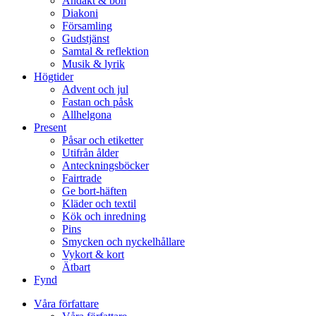
Andakt & bön
Diakoni
Församling
Gudstjänst
Samtal & reflektion
Musik & lyrik
Högtider
Advent och jul
Fastan och påsk
Allhelgona
Present
Påsar och etiketter
Utifrån ålder
Anteckningsböcker
Fairtrade
Ge bort-häften
Kläder och textil
Kök och inredning
Pins
Smycken och nyckelhållare
Vykort & kort
Ätbart
Fynd
Våra författare