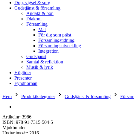
Dop, vigsel & sorg
Gudstjänst & församling
Andakt & bön
Diakoni
Församling
Mat
För dig som präst
Församlingstidning
Församlingsutveckling
Integration
Gudstjänst
Samtal & reflektion
Musik & lyrik
Högtider
Presenter
Fyndhörnan
keyboard_arrow_right
keyboard_arrow_right
keyboard_arrow_right
Hem
Produktkategorier
Gudstjänst & församling
Försam
Artikelnr: 3986
ISBN: 978-91-7315-504-5
Mjukbunden
Utgivningsår: 2016