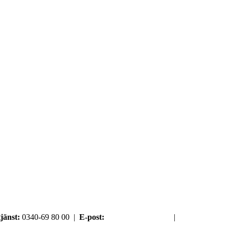
jänst:
0340-69 80 00 |
E-post:
order@argument.se
|
Samtyckesval