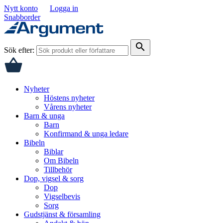
Nytt konto
Logga in
Snabborder
search
Sök efter:
Nyheter
Höstens nyheter
Vårens nyheter
Barn & unga
Barn
Konfirmand & unga ledare
Bibeln
Biblar
Om Bibeln
Tillbehör
Dop, vigsel & sorg
Dop
Vigselbevis
Sorg
Gudstjänst & församling