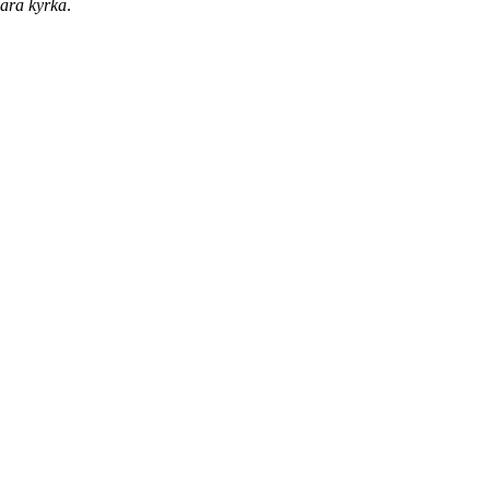
vara kyrka
.