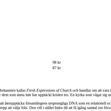
98
kr
87
kr
britannien kallas
Fresh Expressions of Church
och handlar om att vara 
r dem som ännu inte har upptäckt kristen tro. En kyrka som vågar sig 
m att återupptäcka församlingens ursprungliga DNA som en relationell o
pp att välja från. Den vill i stället bidra till att få igång samtal om f